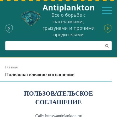
Перейти
Аntiplankton
к
контенту
Все о борьбе с
насекомыми,
грызунами и прочими
вредителями
Поиск:
Главная
Пользовательское соглашение
ПОЛЬЗОВАТЕЛЬСКОЕ
СОГЛАШЕНИЕ
Сайт https://antiplankton.ru/