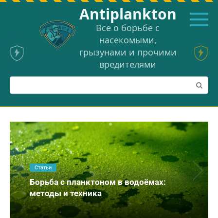
Перейти
Аntiplankton
к
контенту
Все о борьбе с
насекомыми,
грызунами и прочими
вредителями
Поиск:
Статьи
Борьба с планктоном в водоёмах:
методы и техника