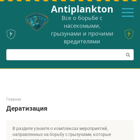
Перейти
Аntiplankton
к
контенту
Все о борьбе с
насекомыми,
грызунами и прочими
вредителями
Поиск:
Главная
Дератизация
В разделе узнаете о комплексах мероприятий,
направленных на борьбу с грызунами, которые