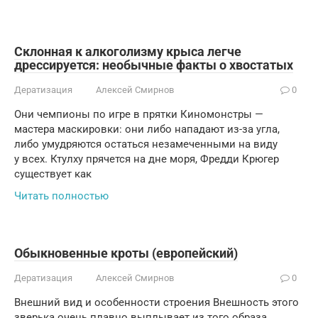
Склонная к алкоголизму крыса легче
дрессируется: необычные факты о хвостатых
Дератизация
Алексей Смирнов
0
Они чемпионы по игре в прятки Киномонстры —
мастера маскировки: они либо нападают из-за угла,
либо умудряются остаться незамеченными на виду
у всех. Ктулху прячется на дне моря, Фредди Крюгер
существует как
Читать полностью
Обыкновенные кроты (европейский)
Дератизация
Алексей Смирнов
0
Внешний вид и особенности строения Внешность этого
зверька очень плавно выплывает из того образа