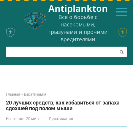
Перейти
Аntiplankton
к
контенту
Все о борьбе с
насекомыми,
грызунами и прочими
вредителями
Поиск:
Главная
»
Дератизация
20 лучших средств, как избавиться от запаха
сдохшей под полом мыши
На чтение:
20 мин
Дератизация