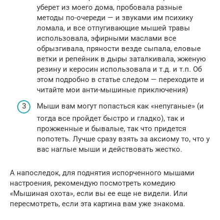
уберет из моего дома, пробовала разные
методы по-очереди — и звуками им психику
ломала, и все отпугивающие мышей травы
использовала, эфирными маслами все
обрызгивала, пряности везде сыпала, еловые
ветки и репейник в дыры заталкивала, жженую
резину и керосин использовала и т.д. и т.п. Об
этом подробно в статье следом — переходите и
читайте мои анти-мышиные приключения)
Мыши вам могут попасться как «непуганые» (и
тогда все пройдет быстро и гладко), так и
прожженные и бывалые, так что придется
попотеть. Лучше сразу взять за аксиому то, что у
вас наглые мыши и действовать жестко.
А напоследок, для поднятия испорченного мышами
настроения, рекомендую посмотреть комедию
«Мышиная охота», если вы ее еще не видели. Или
пересмотреть, если эта картина вам уже знакома.