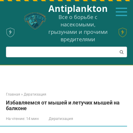
Перейти
Аntiplankton
к
контенту
Все о борьбе с
насекомыми,
грызунами и прочими
вредителями
Поиск:
Главная
»
Дератизация
Избавляемся от мышей и летучих мышей на
балконе
На чтение:
14 мин
Дератизация