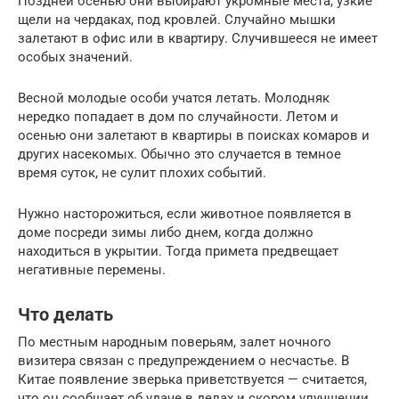
Поздней осенью они выбирают укромные места, узкие
щели на чердаках, под кровлей. Случайно мышки
залетают в офис или в квартиру. Случившееся не имеет
особых значений.
Весной молодые особи учатся летать. Молодняк
нередко попадает в дом по случайности. Летом и
осенью они залетают в квартиры в поисках комаров и
других насекомых. Обычно это случается в темное
время суток, не сулит плохих событий.
Нужно насторожиться, если животное появляется в
доме посреди зимы либо днем, когда должно
находиться в укрытии. Тогда примета предвещает
негативные перемены.
Что делать
По местным народным поверьям, залет ночного
визитера связан с предупреждением о несчастье. В
Китае появление зверька приветствуется — считается,
что он сообщает об удаче в делах и скором улучшении