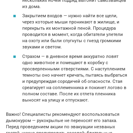
нескольких ночей подряд выгонит самозванцев
из дома.
Закрытием входов — нужно найти все щели,
через которые мыши проникают в жилище, и
перекрыть их монтажной пеной. Процедура
проводится в момент, когда обитатели улетели
на охоту или были спугнуты с гнезд громкими
звуками и светом.
Страхом — в дневное время аккуратно ловят
одно животное и помещают в коробку с
просверленными отверстиями. С наступлением
темноты оно начнет кричать, пытаясь выбраться
и предупреждая сородичей об опасности. Стая
среагирует на соплеменника и покинет логово в
полном составе. После их отлета пленника
выносят на улицу и отпускают.
Важно! Специалисты рекомендуют воспользоваться
дымокуром — рукокрылые не переносят его запаха.
Перед проведением акции по эвакуации незваных
гостей, нужно предупредить соседей: бдительные