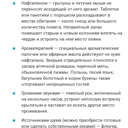
Нафталином — грызуны и летучие мыши не
переносят исходящий от него аромат. Таблетки
или пакетики с порошком раскладывают в
местах обитания — около гнезд или большого
количества помета. Неприятный запах
помешает старым и новым колониям влететь на
чердак и устроить на нем место лежки.
Ароматерапией — специальные ароматические
палочки или эфирные масла действуют не хуже
нафталина. Зверьки отрицательно относятся к
запаху аптечной ромашки, перечной мяты,
обыкновенной пижмы. Полынь, песий язык,
багульник болотный и корни бузины также
отпугивают непрошенных гостей.
Громкими звуками — тяжелый рок, включенный
на несколько часов, устроит неплохую встряску
крылатым и заставит их искать другое место
проживания.
Источниками шума (можно приобрести готовые
или сделать собственными руками) — флюгер,