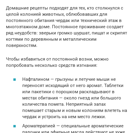
Домашние рецепты подходят для тех, кто столкнулся с
целой колонией животных, облюбовавших для
постоянного обитания чердак или технический этаж в
многоэтажном доме. Постоянное проживание создает
ряд неудобств: зверьки громко шуршат, пищат и скрипят
когтями по деревянным и металлическим
поверхностям.
Чтобы избавиться от постоянной возни, можно
попробовать несколько средств изгнания:
Нафталином — грызуны и летучие мыши не
переносят исходящий от него аромат. Таблетки
или пакетики с порошком раскладывают в
местах обитания — около гнезд или большого
количества помета. Неприятный запах
помешает старым и новым колониям влететь на
чердак и устроить на нем место лежки.
Ароматерапией — специальные ароматические
палочки или эфирные масла действуют не хуже