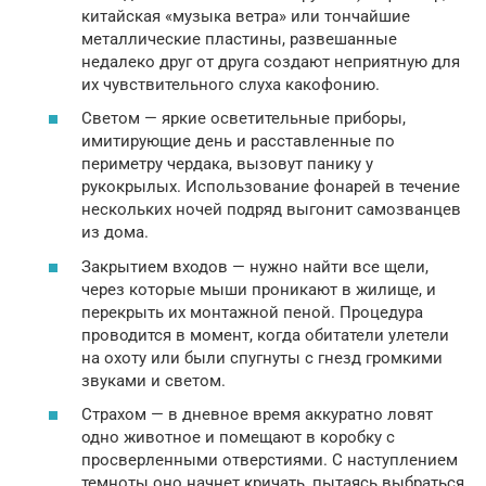
китайская «музыка ветра» или тончайшие
металлические пластины, развешанные
недалеко друг от друга создают неприятную для
их чувствительного слуха какофонию.
Светом — яркие осветительные приборы,
имитирующие день и расставленные по
периметру чердака, вызовут панику у
рукокрылых. Использование фонарей в течение
нескольких ночей подряд выгонит самозванцев
из дома.
Закрытием входов — нужно найти все щели,
через которые мыши проникают в жилище, и
перекрыть их монтажной пеной. Процедура
проводится в момент, когда обитатели улетели
на охоту или были спугнуты с гнезд громкими
звуками и светом.
Страхом — в дневное время аккуратно ловят
одно животное и помещают в коробку с
просверленными отверстиями. С наступлением
темноты оно начнет кричать, пытаясь выбраться