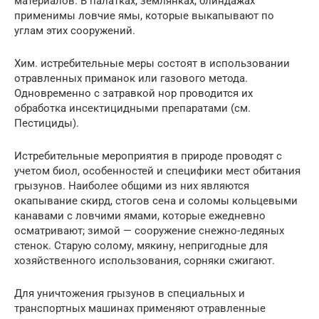
материалов. В палатках, землянках, блиндажах
применимы ловчие ямы, которые выкапывают по
углам этих сооружений.
Хим. истребительные меры состоят в использовании
отравленных приманок или газового метода.
Одновременно с затравкой нор проводится их
обработка инсектицидными препаратами (см.
Пестициды).
Истребительные мероприятия в природе проводят с
учетом биол, особенностей и специфики мест обитания
грызунов. Наиболее общими из них являются
окапывание скирд, стогов сена и соломы кольцевыми
канавами с ловчими ямами, которые ежедневно
осматривают; зимой — сооружение снежно-ледяных
стенок. Старую солому, мякину, непригодные для
хозяйственного использования, сорняки сжигают.
Для уничтожения грызунов в специальных и
транспортных машинах применяют отравленные