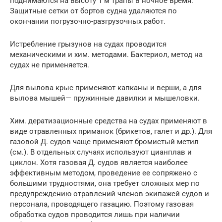
поднимаются на высоту 1 м трапы в ночное время.
Защитные сетки от бортов судна удаляются по
окончании погрузочно-разгрузочных работ.
Истребление грызунов на судах проводится
механическими и хим. методами. Бактериол, метод на
судах не применяется.
Для вылова крыс применяют капканы и верши, а для
вылова мышей— пружинные давилки и мышеловки.
Хим. дератизационные средства на судах применяют в
виде отравленных приманок (брикетов, галет и др.). Для
газовой Д. судов чаще применяют бромистый метил
(см.). В отдельных случаях используют цианплав и
циклон. Хотя газовая Д. судов является наиболее
эффективным методом, проведение ее сопряжено с
большими трудностями, она требует сложных мер по
предупреждению отравлений членов экипажей судов и
персонала, проводящего газацию. Поэтому газовая
обработка судов проводится лишь при наличии