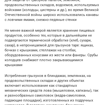
Для защиты от грызунов палаток, землянок,
продовольственных складов, водоемов, используемых
войсками (колодцы, цистерны и др.), во время Великой
Отечественной войны широко использовались канавы
с ловчими ямами, снежно-ледяные стенки
Не менее важной мерой является хранение пищевых
продуктов, особенно тех, которые в дальнейшем не
подвергаются термической обработке (хлеб, сухари,
сахар), в непроницаемой для грызунов таре: ящиках,
бочках с крышками, стеллажах на столбах,
оборудованных конусами из жести или фанеры. Срубы
колодцев снабжают плотно закрывающимися
крышками
Истребление грызунов в блиндажах, землянках, на
продовольственных складах и других объектах
включает использование как стандартных
механических средств лова (мышеловки, капканы), так
и разнообразных самоловок (ведра-самоловки,
падающие площадки), изготовленных из подручных