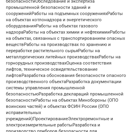
безопасностиОбследование и экспертиза
промышленной безопасности зданий и
сооруженийРаботы на подъемных сооруженияхРаботы
на объектах котлонадзора и энергетического
оборудованияРаботы на объектах газового
надзораРаботы на объектах химии и нефтехимииРаботы
на объектах, связанных с транспортированием опасных
веществРаботы на производствах по хранению и
переработке растительного сырьяРаботы на
металлургических литейных производствахРаботы на
горнорудных производствахОценка соответствия
лифтов, техническое освидетельствование
лифтовРазработка обоснования безопасности опасного
производственного объектаРазработка документации
системы управления промышленной
безопасностьюРазработка деклараций промышленной
безопасностиРаботы на объектах Минобороны (ОПО
воинских частей) и объектах ФСИН России (ОПО
исправительных
учреждений)ПроектированиеЭлектроремонтные и
электроизмерительные работыРазработка и
производство приборов безопасности для