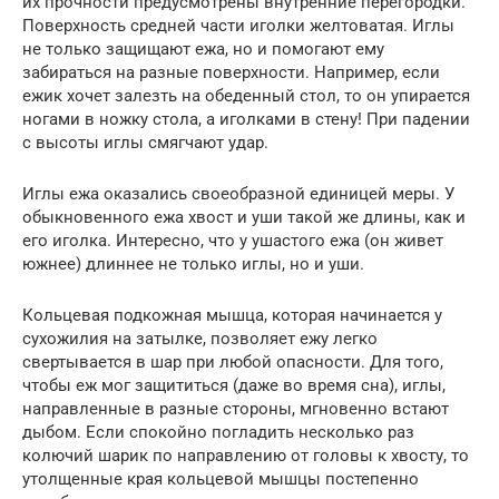
их прочности предусмотрены внутренние перегородки.
Поверхность средней части иголки желтоватая. Иглы
не только защищают ежа, но и помогают ему
забираться на разные поверхности. Например, если
ежик хочет залезть на обеденный стол, то он упирается
ногами в ножку стола, а иголками в стену! При падении
с высоты иглы смягчают удар.
Иглы ежа оказались своеобразной единицей меры. У
обыкновенного ежа хвост и уши такой же длины, как и
его иголка. Интересно, что у ушастого ежа (он живет
южнее) длиннее не только иглы, но и уши.
Кольцевая подкожная мышца, которая начинается у
сухожилия на затылке, позволяет ежу легко
свертывается в шар при любой опасности. Для того,
чтобы еж мог защититься (даже во время сна), иглы,
направленные в разные стороны, мгновенно встают
дыбом. Если спокойно погладить несколько раз
колючий шарик по направлению от головы к хвосту, то
утолщенные края кольцевой мышцы постепенно