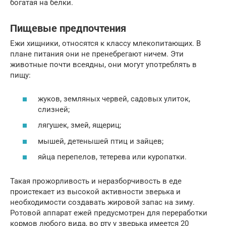
богатая на белки.
Пищевые предпочтения
Ежи хищники, относятся к классу млекопитающих. В
плане питания они не пренебрегают ничем. Эти
животные почти всеядны, они могут употреблять в
пищу:
жуков, земляных червей, садовых улиток,
слизней;
лягушек, змей, ящериц;
мышей, детенышей птиц и зайцев;
яйца перепелов, тетерева или куропатки.
Такая прожорливость и неразборчивость в еде
проистекает из высокой активности зверька и
необходимости создавать жировой запас на зиму.
Ротовой аппарат ежей предусмотрен для переработки
кормов любого вида, во рту у зверька имеется 20