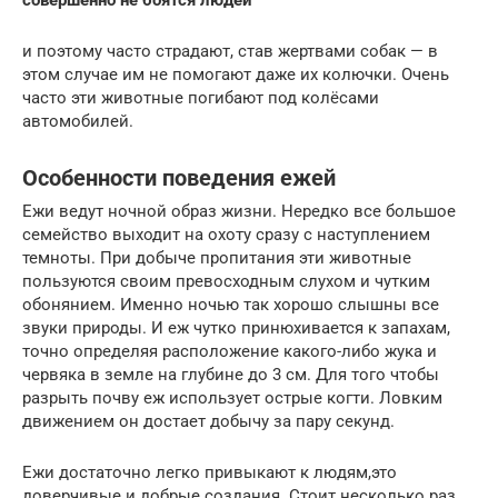
совершенно не боятся людей
и поэтому часто страдают, став жертвами собак — в
этом случае им не помогают даже их колючки. Очень
часто эти животные погибают под колёсами
автомобилей.
Особенности поведения ежей
Ежи ведут ночной образ жизни. Нередко все большое
семейство выходит на охоту сразу с наступлением
темноты. При добыче пропитания эти животные
пользуются своим превосходным слухом и чутким
обонянием. Именно ночью так хорошо слышны все
звуки природы. И еж чутко принюхивается к запахам,
точно определяя расположение какого-либо жука и
червяка в земле на глубине до 3 см. Для того чтобы
разрыть почву еж использует острые когти. Ловким
движением он достает добычу за пару секунд.
Ежи достаточно легко привыкают к людям,это
доверчивые и добрые создания. Стоит несколько раз