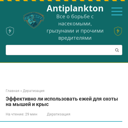
Перейти
Аntiplankton
к
контенту
Все о борьбе с
насекомыми,
грызунами и прочими
вредителями
Поиск:
Главная
»
Дератизация
Эффективно ли использовать ежей для охоты
на мышей и крыс
На чтение:
29 мин
Дератизация