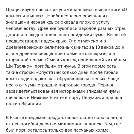
Процитируем пассаж из упоминавшейся выше книги «О
крысах и мышах»: „Наиболее тесно связанная с
жилищами черная крыса оказала плохую услугу
человечеству. Древние рукописи народов разных стран
довольно сходно описывают эпидемии чумы. Везде ей
предшествовал падеж крыс. Это отмечено и в
древнееврейских религиозных книгах за 13 веков до н.
э., и в древней священной поэме на санскрите, и в
старинной поэме «Смерть крыс», написанной китайцем
Ши Таояном, погибшим от чумы. В этой поэме есть
такие строки: «Спустя несколько дней после гибели
крыс люди падают, как обрушившиеся стены». Чаще
всего от чумы страдали портовые города. Первая
засвидетельствованная историками эпидемия чумы
началась в Нижнем Египте в порту Пелузий, а пришла
она из Эфиопии.
В Египте эпидемия продолжалась около сорока лет, и
от нее погибли десятки миллионов человек. Там, где
был порт, осталось только два песчаных холма.