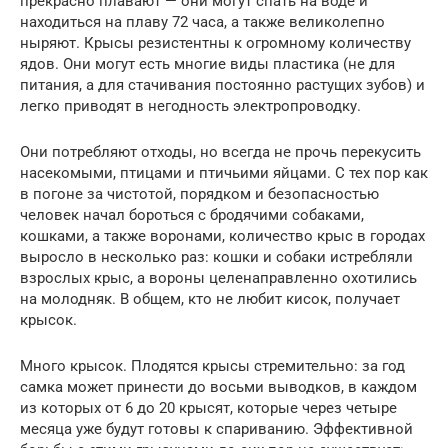
прекрасно плавают — они могут спать на воде и
находиться на плаву 72 часа, а также великолепно
ныряют. Крысы резистентны к огромному количеству
ядов. Они могут есть многие виды пластика (не для
питания, а для стачивания постоянно растущих зубов) и
легко приводят в негодность электропроводку.
Они потребляют отходы, но всегда не прочь перекусить
насекомыми, птицами и птичьими яйцами. С тех пор как
в погоне за чистотой, порядком и безопасностью
человек начал бороться с бродячими собаками,
кошками, а также воронами, количество крыс в городах
выросло в несколько раз: кошки и собаки истребляли
взрослых крыс, а вороны целенаправленно охотились
на молодняк. В общем, кто не любит кисок, получает
крысок.
Много крысок. Плодятся крысы стремительно: за год
самка может принести до восьми выводков, в каждом
из которых от 6 до 20 крысят, которые через четыре
месяца уже будут готовы к спариванию. Эффективной