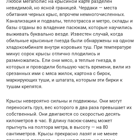
Любой мегаполис на крысиной карте разделен
невидимой, но ясной границей. Чердаки — места
обитания черных крыс, впрочем немногочисленных.
Канализация и подвалы, теплотрасса и метро, склады и
базы отданы во владение пасюкам, которые научились
выживать буквально везде. Известен случай, когда
обильные крысиные гнезда были обнаружены на одном
хладокомбинате внутри коровьих туш. При температуре
минус сорок крысы отлично плодились и
размножались. Ели они мясо, а теплые гнезда, в
которых и проводили большую часть времени, вили из
срезанных ими с мяса жилок, картона с бирок,
маркирующих туши, и шпагата, которым эти бирки к
тушам крепятся.
Крысы невероятно сильны и подвижны. Они могут
переносить груз, вес которого в два раза превышает их
собственный. Они двигаются со скоростью десять
километров в час. В длину пасюк-самец может
прыгнуть на полтора метра, в высоту — на 80
сантиметров. Крысы прекрасно лазят и не менее