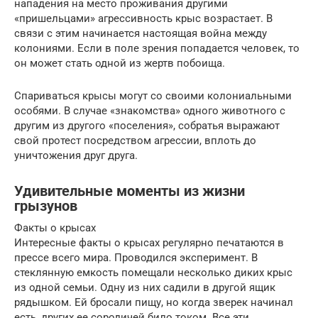
нападения на место проживания другими
«пришельцами» агрессивность крыс возрастает. В
связи с этим начинается настоящая война между
колониями. Если в поле зрения попадается человек, то
он может стать одной из жертв побоища.
Спариваться крысы могут со своими колониальными
особями. В случае «знакомства» одного животного с
другим из другого «поселения», собратья выражают
свой протест посредством агрессии, вплоть до
уничтожения друг друга.
Удивительные моменты из жизни
грызунов
Факты о крысах
Интересные факты о крысах регулярно печатаются в
прессе всего мира. Проводился эксперимент. В
стеклянную емкость помещали несколько диких крыс
из одной семьи. Одну из них садили в другой ящик
рядышком. Ей бросали пищу, но когда зверек начинал
есть, других ее сородичей било током. Все эти