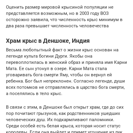
Оценить размер мировой крысиной популяции не
представляется возможным, но в 2003 году ВОЗ
осторожно заявила, что численность крыс минимум в
два раза превышает численность человечества
Храм крыс в Деншоке, Индия
Весьма любопытный факт о жизни крыс основан на
легенде культа богини Дурги. Якобы она
перевоплотилась в женский образ и приняла имя Карни
Мата. Ее сын утонул в озере. Карни Мата стала
уговаривать бога смерти Яму, чтобы он вернул ей
ребенка. Бог был непреклонен. Согласно легенде, души
всех потомков не отправлялись в царство бога смерти,
а поселялись в тело крыс.
В связи с этим, в Деншоке был открыт храм, где до сих
пор почитают грызунов, как родственников ушедших
человеческих душ. Их подкармливают паломники.
Среди особей есть белая крыса, которая носит статус
королевы. Если она выйдет и примет угощение из рук