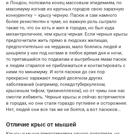
и Лондон, положила конец массовым эпидемиям, по
максимуму изгнав из крупных городов свою заразную
конкурентку — крысу черную. Пасюк и сам намного
более резистентен к чуме, но важную роль сыграло
также то, что он хоть и жил в городах, но был куда
мизантропичнее, чем крыса черная. Если черные крысы
предпочитали жить прямо в людских жилищах,
предпочтительно на чердаках, мало боялись людей и
шныряли у них под ногами в любое время дня и ночи,
то прятавшийся по подвалам и выгребным ямам пасюк
к людям старался не приближаться и контактировать с
ними по минимуму. И хотя пасюки до сих пор
прекрасно заражают людей десятком других
заболеваний (например, псевдотуберкулезом,
крысиным тифом, трихинеллезом), но от чумы они нас
смогли избавить. Черные крысы и сейчас встречаются
в городах, но они стали гораздо пугливее и осторожнее.
Нет, людей они все так же не боятся, а вот пасюков…
Отличие крыс от мышей
Крысы и мыши представители одного подотряда, но