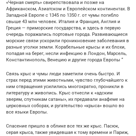
«Черная смерть» свирепствовала и позже на
Африканском, Азиатском и Европейском континентах. В
Западной Европе с 1345 по 1350 г. от чумы погибло
свыше 43 млн человек. Италия и Франция, Англия и
Греция — приморские государства, и здесь в первую
очередь поражались портовые города. Развивающиеся
морские связи ускорили проникновение заболевания в
разные уголки земли. Корабельные крысы и их блохи,
попадая на берег, несли инфекцию в Лондон, Марсель,
Константинополь, Венецию и другие города Европы “
Связь крыс и чумы люди заметили очень быстро. И
страх перед этими животными, чувство глубочайшего к
ним отвращения усилились многократно, проникли в
литературу и живопись. Крыс отнесли к «адским
зверям, спутникам сатаны», их предавали анафеме на
церковных соборах, и ругательство «крыса» вошло во
все языки Европы.
Спасение пришло в облике все тех же крыс. Пасюк,
серая крыса, также увидевшая к тому времени и Париж,