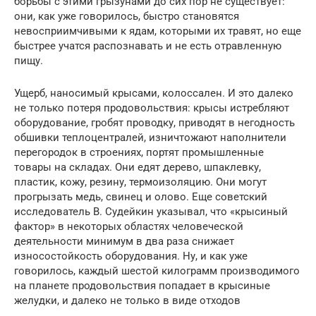
борьбы с этими грызунами до сих пор не существует:
они, как уже говорилось, быстро становятся
невосприимчивыми к ядам, которыми их травят, но еще
быстрее учатся распознавать и не есть отравленную
пищу.
Ущерб, наносимый крысами, колоссален. И это далеко
не только потеря продовольствия: крысы истребляют
оборудование, гробят проводку, приводят в негодность
обшивки теплоцентралей, изничтожают наполнители
перегородок в строениях, портят промышленные
товары на складах. Они едят дерево, шпаклевку,
пластик, кожу, резину, термоизоляцию. Они могут
прогрызать медь, свинец и олово. Еще советский
исследователь В. Судейкин указывал, что «крысиный
фактор» в некоторых областях человеческой
деятельности минимум в два раза снижает
износостойкость оборудования. Ну, и как уже
говорилось, каждый шестой килограмм производимого
на планете продовольствия попадает в крысиные
желудки, и далеко не только в виде отходов