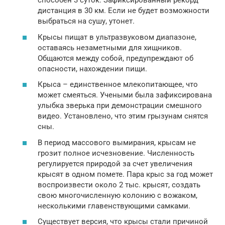
способен 3 суток. Зафиксированный рекорд –
дистанция в 30 км. Если не будет возможности
выбраться на сушу, утонет.
Крысы пищат в ультразвуковом диапазоне,
оставаясь незаметными для хищников.
Общаются между собой, предупреждают об
опасности, нахождении пищи.
Крыса – единственное млекопитающее, что
может смеяться. Учеными была зафиксирована
улыбка зверька при демонстрации смешного
видео. Установлено, что этим грызунам снятся
сны.
В период массового вымирания, крысам не
грозит полное исчезновение. Численность
регулируется природой за счет увеличения
крысят в одном помете. Пара крыс за год может
воспроизвести около 2 тыс. крысят, создать
свою многочисленную колонию с вожаком,
несколькими главенствующими самками.
Существует версия, что крысы стали причиной