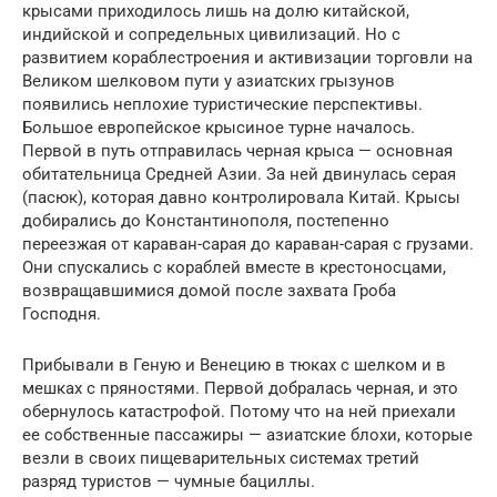
крысами приходилось лишь на долю китайской,
индийской и сопредельных цивилизаций. Но с
развитием кораблестроения и активизации торговли на
Великом шелковом пути у азиатских грызунов
появились неплохие туристические перспективы.
Большое европейское крысиное турне началось.
Первой в путь отправилась черная крыса — основная
обитательница Средней Азии. За ней двинулась серая
(пасюк), которая давно контролировала Китай. Крысы
добирались до Константинополя, постепенно
переезжая от караван-сарая до караван-сарая с грузами.
Они спускались с кораблей вместе в крестоносцами,
возвращавшимися домой после захвата Гроба
Господня.
Прибывали в Геную и Венецию в тюках с шелком и в
мешках с пряностями. Первой добралась черная, и это
обернулось катастрофой. Потому что на ней приехали
ее собственные пассажиры — азиатские блохи, которые
везли в своих пищеварительных системах третий
разряд туристов — чумные бациллы.