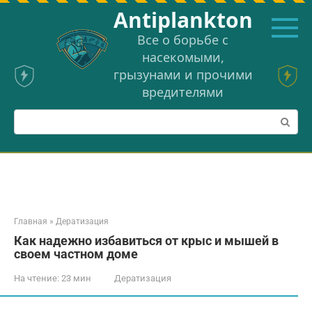
Перейти
Аntiplankton
к
контенту
Все о борьбе с
насекомыми,
грызунами и прочими
вредителями
Поиск:
Главная
»
Дератизация
Как надежно избавиться от крыс и мышей в
своем частном доме
На чтение:
23 мин
Дератизация