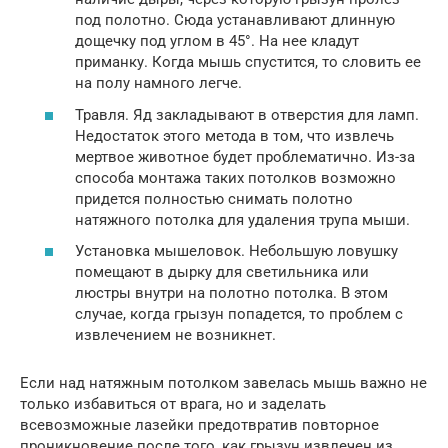
под полотно. Сюда устанавливают длинную
дощечку под углом в 45°. На нее кладут
приманку. Когда мышь спустится, то словить ее
на полу намного легче.
Травля. Яд закладывают в отверстия для ламп.
Недостаток этого метода в том, что извлечь
мертвое животное будет проблематично. Из-за
способа монтажа таких потолков возможно
придется полностью снимать полотно
натяжного потолка для удаления трупа мыши.
Установка мышеловок. Небольшую ловушку
помещают в дырку для светильника или
люстры внутри на полотно потолка. В этом
случае, когда грызун попадется, то проблем с
извлечением не возникнет.
Если над натяжным потолком завелась мышь важно не
только избавиться от врага, но и заделать
всевозможные лазейки предотвратив повторное
проникновение после того, как грызун извлечен из