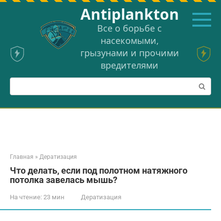
Перейти
Аntiplankton
к
контенту
Все о борьбе с
насекомыми,
грызунами и прочими
вредителями
Поиск:
Главная
»
Дератизация
Что делать, если под полотном натяжного
потолка завелась мышь?
На чтение:
23 мин
Дератизация