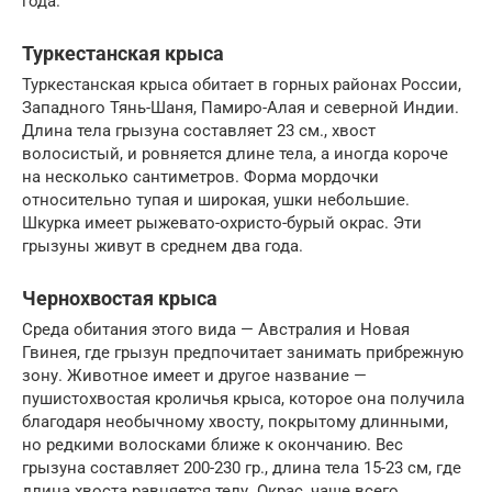
года.
Туркестанская крыса
Туркестанская крыса обитает в горных районах России,
Западного Тянь-Шаня, Памиро-Алая и северной Индии.
Длина тела грызуна составляет 23 см., хвост
волосистый, и ровняется длине тела, а иногда короче
на несколько сантиметров. Форма мордочки
относительно тупая и широкая, ушки небольшие.
Шкурка имеет рыжевато-охристо-бурый окрас. Эти
грызуны живут в среднем два года.
Чернохвостая крыса
Среда обитания этого вида — Австралия и Новая
Гвинея, где грызун предпочитает занимать прибрежную
зону. Животное имеет и другое название —
пушистохвостая кроличья крыса, которое она получила
благодаря необычному хвосту, покрытому длинными,
но редкими волосками ближе к окончанию. Вес
грызуна составляет 200-230 гр., длина тела 15-23 см, где
длина хвоста равняется телу. Окрас, чаще всего,