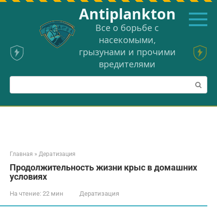
Перейти
Аntiplankton
к
контенту
Все о борьбе с
насекомыми,
грызунами и прочими
вредителями
Поиск:
Главная
»
Дератизация
Продолжительность жизни крыс в домашних
условиях
На чтение:
22 мин
Дератизация