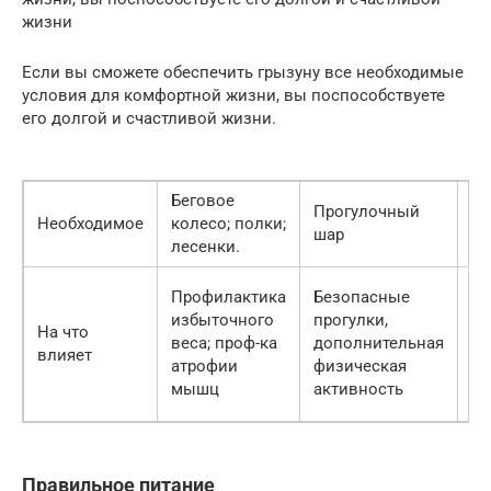
жизни
Если вы сможете обеспечить грызуну все необходимые
условия для комфортной жизни, вы поспособствуете
его долгой и счастливой жизни.
Беговое
Прогулочный
Необходимое
колесо; полки;
Ра
шар
лесенки.
Сп
Профилактика
Безопасные
ст
избыточного
прогулки,
На что
эм
веса; проф-ка
дополнительная
влияет
фо
атрофии
физическая
дл
мышц
активность
ак
Правильное питание