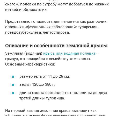
снегом, полёвки по сугробу могут добраться до нижних
ветвей и обглодать их.
Представляют опасность для человека как разносчик
опасных инфекционных заболеваний: туляремии,
псевдотуберкулёза, лептоспироза.
Описание и особенности земляной крысы
Земляная (водяная)
крыса или водяная полевка
–
грызун, относящийся к семейству хомяковых.
Основные характеристики:
размер тела от 11 до 26 см;
вес от 120 до 380 г;
длина хвоста составляет от половины до двух
третей длины туловища.
На первый взгляд земляная крыса выглядит как
обычная, но имеет более округлое тело, укороченную