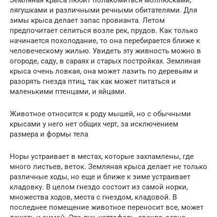
Земляная крыса любит полакомиться моллюсками,
лягушками и различными речными обитателями. Для
зимы крыса делает запас провианта. Летом
предпочитает селиться возле рек, прудов. Как только
начинается похолодание, то она перебирается ближе к
человеческому жилью. Увидеть эту живность можно в
огороде, саду, в сараях и старых постройках. Земляная
крыса очень ловкая, она может лазить по деревьям и
разорять гнезда птиц, так как может питаться и
маленькими птенцами, и яйцами.
Животное относится к роду мышей, но с обычными
крысами у него нет общих черт, за исключением
размера и формы тела
Норы устраивает в местах, которые захламлены, где
много листьев, веток. Земляная крыса делает не только
различные ходы, но еще и ближе к зиме устраивает
кладовку. В целом гнездо состоит из самой норки,
множества ходов, места с гнездом, кладовой. В
последнее помещение животное переносит все, может