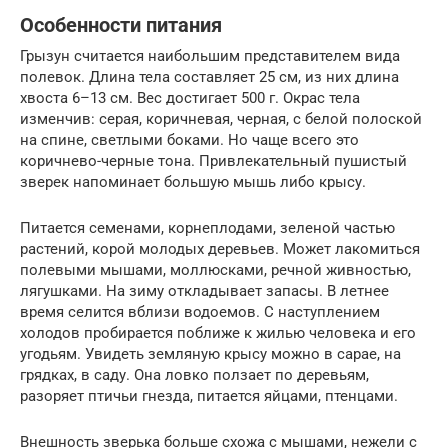
Особенности питания
Грызун считается наибольшим представителем вида
полевок. Длина тела составляет 25 см, из них длина
хвоста 6–13 см. Вес достигает 500 г. Окрас тела
изменчив: серая, коричневая, черная, с белой полоской
на спине, светлыми боками. Но чаще всего это
коричнево-черные тона. Привлекательный пушистый
зверек напоминает большую мышь либо крысу.
Питается семенами, корнеплодами, зеленой частью
растений, корой молодых деревьев. Может лакомиться
полевыми мышами, моллюсками, речной живностью,
лягушками. На зиму откладывает запасы. В летнее
время селится вблизи водоемов. С наступлением
холодов пробирается поближе к жилью человека и его
угодьям. Увидеть земляную крысу можно в сарае, на
грядках, в саду. Она ловко ползает по деревьям,
разоряет птичьи гнезда, питается яйцами, птенцами.
Внешность зверька больше схожа с мышами, нежели с