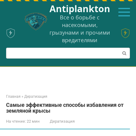
Перейти
Аntiplankton
к
контенту
Все о борьбе с
насекомыми,
грызунами и прочими
вредителями
Поиск:
Главная
»
Дератизация
Самые эффективные способы избавления от
земляной крысы
На чтение:
22 мин
Дератизация