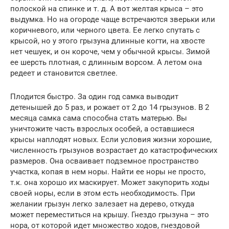
полоской на спинке и т. д. А вот желтая крыса – это
выдумка. Но на огороде чаще встречаются зверьки или
коричневого, или черного цвета. Ее легко спутать с
крысой, но у этого грызуна длинные когти, на хвосте
нет чешуек, и он короче, чем у обычной крысы. Зимой
ее шерсть плотная, с длинным ворсом. А летом она
редеет и становится светлее.
Плодится быстро. За один год самка выводит
детенышей до 5 раз, и рожает от 2 до 14 грызунов. В 2
месяца самка сама способна стать матерью. Вы
уничтожите часть взрослых особей, а оставшиеся
крысы наплодят новых. Если условия жизни хорошие,
численность грызунов возрастает до катастрофических
размеров. Она осваивает подземное пространство
участка, копая в нем норы. Найти ее норы не просто,
т.к. она хорошо их маскирует. Может закупорить ходы
своей норы, если в этом есть необходимость. При
желании грызун легко залезает на дерево, откуда
может переместиться на крышу. Гнездо грызуна – это
нора, от которой идет множество ходов, гнездовой