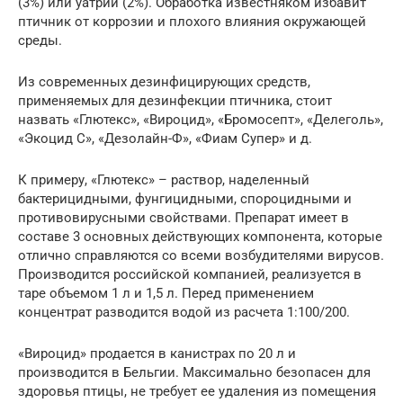
(3%) или yатрий (2%). Обработка известняком избавит
птичник от коррозии и плохого влияния окружающей
среды.
Из современных дезинфицирующих средств,
применяемых для дезинфекции птичника, стоит
назвать «Глютекс», «Вироцид», «Бромосепт», «Делеголь»,
«Экоцид С», «Дезолайн-Ф», «Фиам Супер» и д.
К примеру, «Глютекс» – раствор, наделенный
бактерицидными, фунгицидными, спороцидными и
противовирусными свойствами. Препарат имеет в
составе 3 основных действующих компонента, которые
отлично справляются со всеми возбудителями вирусов.
Производится российской компанией, реализуется в
таре объемом 1 л и 1,5 л. Перед применением
концентрат разводится водой из расчета 1:100/200.
«Вироцид» продается в канистрах по 20 л и
производится в Бельгии. Максимально безопасен для
здоровья птицы, не требует ее удаления из помещения