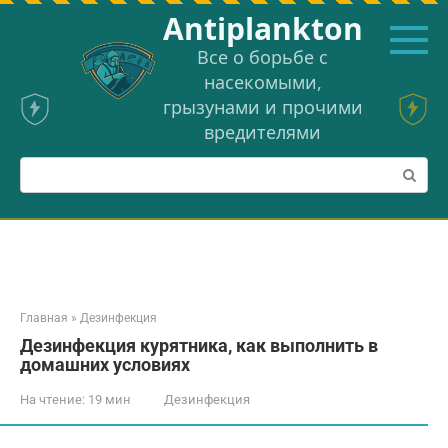
Перейти
Аntiplankton
к
контенту
Все о борьбе с
насекомыми,
грызунами и прочими
вредителями
Поиск:
Главная
»
Дезинфекция
Дезинфекция курятника, как выполнить в
домашних условиях
На чтение:
19 мин
Дезинфекция