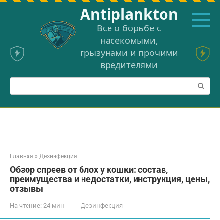
Перейти
Аntiplankton
к
контенту
Все о борьбе с
насекомыми,
грызунами и прочими
вредителями
Поиск:
Главная
»
Дезинфекция
Обзор спреев от блох у кошки: состав,
преимущества и недостатки, инструкция, цены,
отзывы
На чтение:
24 мин
Дезинфекция