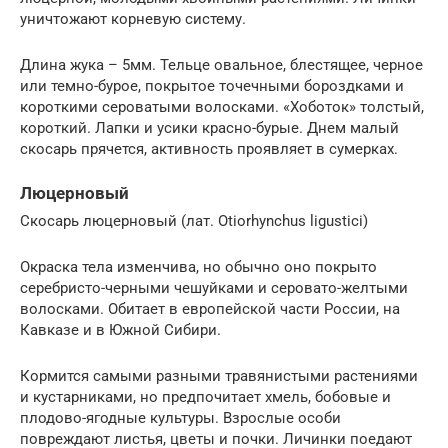
уничтожают корневую систему.
Длина жука – 5мм. Тельце овальное, блестящее, черное
или темно-бурое, покрытое точечными бороздками и
короткими сероватыми волосками. «Хоботок» толстый,
короткий. Лапки и усики красно-бурые. Днем малый
скосарь прячется, активность проявляет в сумерках.
Люцерновый
Скосарь люцерновый (лат. Otiorhynchus ligustici)
Окраска тела изменчива, но обычно оно покрыто
серебристо-черными чешуйками и серовато-желтыми
волосками. Обитает в европейской части России, на
Кавказе и в Южной Сибири.
Кормится самыми разными травянистыми растениями
и кустарниками, но предпочитает хмель, бобовые и
плодово-ягодные культуры. Взрослые особи
повреждают листья, цветы и почки. Личинки поедают