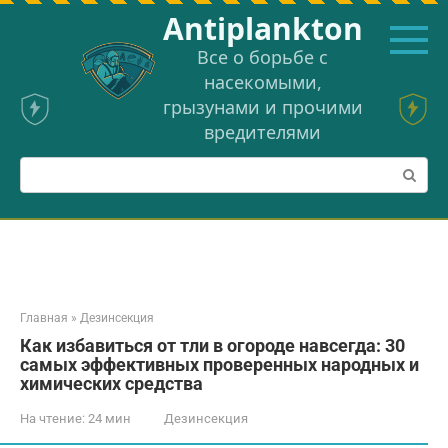
Перейти
Аntiplankton
к
контенту
Все о борьбе с
насекомыми,
грызунами и прочими
вредителями
Поиск:
Главная
»
Дезинсекция
Как избавиться от тли в огороде навсегда: 30
самых эффективных проверенных народных и
химических средства
На чтение:
24 мин
Дезинсекция