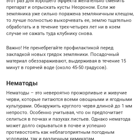
этот раз для хорошего эффекта желательно сменить
препарат и опрыскать кусты Неороном. Если же
земляника уже сильно поражена земляничным клещом,
то лучше полностью выкорчевать ее, землю тщательно
обработать и в течение трех-четырех лет ни в коем
случае не сажать туда клубнику снова.
Важно! Не пренебрегайте профилактикой перед
закладкой новых грядок земляники. Посадочный
материал обеззараживают, выдерживая в течение 15
минут в горячей воде (около 45-50 градусов).
Нематоды
Нематоды – это невероятно прожорливые и живучие
черви, которые питаются всеми овощными и ягодными
культурами. Обнаружить круглого червя длиной до 1 мм
непросто. Особенно учитывая, что он предпочитает
селиться в почках и пазухах листьев. Однако нематода
может долго скрываться в почве и успешно
противостоять как неблагоприятным погодным
условиям, так и различным химикатам.