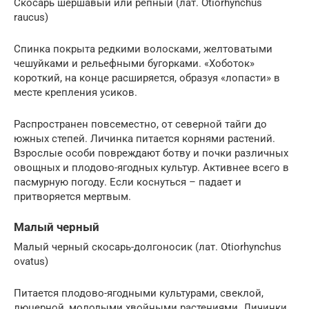
Скосарь шершавый или репный (лат. Otiorhynchus
raucus)
Спинка покрыта редкими волосками, желтоватыми
чешуйками и рельефными бугорками. «Хоботок»
короткий, на конце расширяется, образуя «лопасти» в
месте крепления усиков.
Распространен повсеместно, от северной тайги до
южных степей. Личинка питается корнями растений.
Взрослые особи повреждают ботву и почки различных
овощных и плодово-ягодных культур. Активнее всего в
пасмурную погоду. Если коснуться – падает и
притворяется мертвым.
Малый черный
Малый черный скосарь-долгоносик (лат. Otiorhynchus
ovatus)
Питается плодово-ягодными культурами, свеклой,
люцерной, молодыми хвойными растениями. Личинки