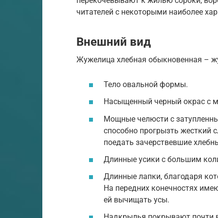
перекочевывают к жилью сороки, во
читателей с некоторыми наиболее ха
Внешний вид
Жужелица хлебная обыкновенная – жук
Тело овальной формы.
Насыщенный черный окрас с м
Мощные челюсти с затупленны
способно прогрызть жесткий сл
поедать зачерствевшие хлебн
Длинные усики с большим кол
Длинные лапки, благодаря ко
На передних конечностях име
ей вычищать усы.
Надкрылья покрывают почти 