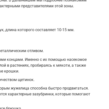
роны. В дальнейшем мы подробнее познакомим
рактерными представителями этой зоны.
, длина которого составляет 10-15 мм.
еталлическим отливом.
ми концами. Именно с их помощью насекомое
ой в растениях, пробираясь к мякоти, а также
ые крошки.
ичеством щетинок.
торым жужелица способна быстро продвигаться.
ются характерные зазубринки, которые помогают
все брюшко.