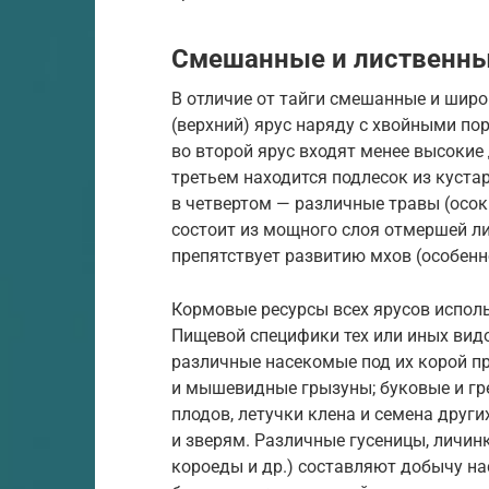
Смешанные и лиственны
В отличие от тайги смешанные и шир
(верхний) ярус наряду с хвойными по
во второй ярус входят менее высокие 
третьем находится подлесок из куста
в четвертом — различные травы (осоки
состоит из мощного слоя отмершей ли
препятствует развитию мхов (особенн
Кормовые ресурсы всех ярусов испол
Пищевой специфики тех или иных видо
различные насекомые под их корой пр
и мышевидные грызуны; буковые и гре
плодов, летучки клена и семена друг
и зверям. Различные гусеницы, личин
короеды и др.) составляют добычу н