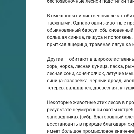
беспозвоночные лесной подстилки та
В смешанных и лиственных лесах обит
таежными. Однако одни животные пр
обыкновенный барсук, обыкновенный 
большая синица, пищуха и поползень, 
прыткая ящерица, травяная лягушка и 
Другие — обитают в широколиственны
хорь, норка, лесная куница, ласка, р
лесная сони, соня-полчок, летучие мы
синица-лазоревка, черный дрозд, иволг
тетерев, вальдшнеп, древесная лягушк
Некоторые животные этих лесов в пр
результате неумеренной охоты истреб
заповедниках (зубр, благородный олен
восстановить в природе благодаря о
имеет большое промысловое значение, 