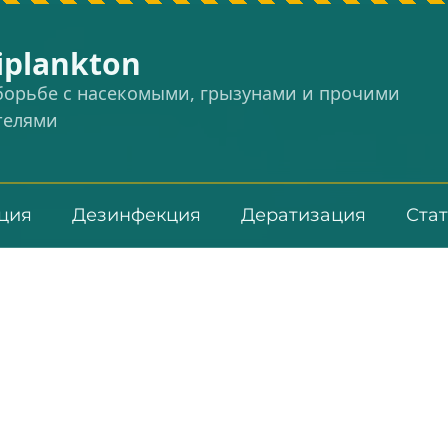
iplankton
 борьбе с насекомыми, грызунами и прочими
телями
ция
Дезинфекция
Дератизация
Ста