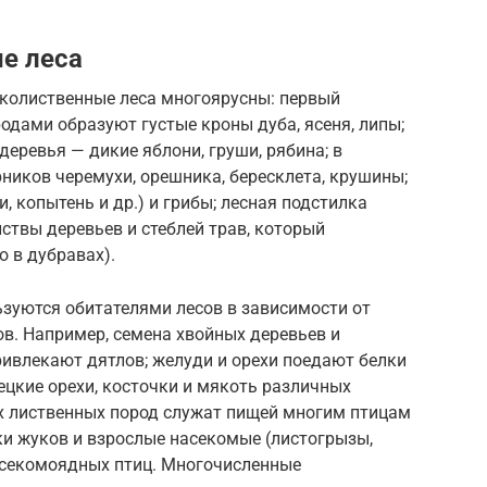
е леса
околиственные леса многоярусны: первый
родами образуют густые кроны дуба, ясеня, липы;
деревья — дикие яблони, груши, рябина; в
рников черемухи, орешника, бересклета, крушины;
, копытень и др.) и грибы; лесная подстилка
ствы деревьев и стеблей трав, который
о в дубравах).
ьзуются обитателями лесов в зависимости от
в. Например, семена хвойных деревьев и
ивлекают дятлов; желуди и орехи поедают белки
цкие орехи, косточки и мякоть различных
их лиственных пород служат пищей многим птицам
ки жуков и взрослые насекомые (листогрызы,
асекомоядных птиц. Многочисленные