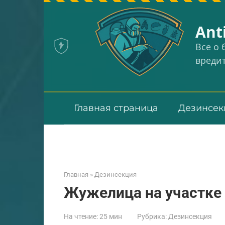
Перейти
к
Аnt
контенту
Все о
вреди
Главная страница
Дезинсек
Главная
»
Дезинсекция
Жужелица на участке
На чтение:
25 мин
Рубрика:
Дезинсекция