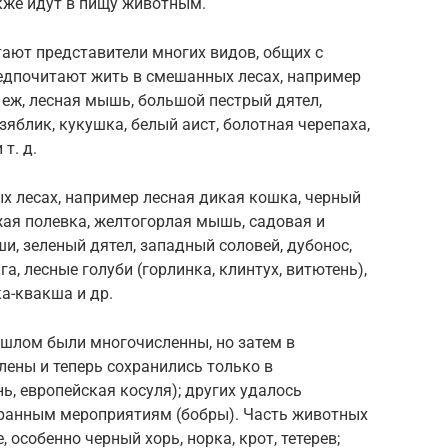
кже идут в пищу животным.
ают представители многих видов, общих с
едпочитают жить в смешанных лесах, например
еж, лесная мышь, большой пестрый дятел,
зяблик, кукушка, белый аист, болотная черепаха,
т. д.
х лесах, например лесная дикая кошка, черный
ыжая полевка, желтогорлая мышь, садовая и
ши, зеленый дятел, западный соловей, дубонос,
а, лесные голуби (горлинка, клинтух, витютень),
а-квакша и др.
ошлом были многочисленны, но затем в
лены и теперь сохранились только в
ь, европейская косуля); других удалось
хранным мероприятиям (бобры). Часть животных
особенно черный хорь, норка, крот, тетерев;