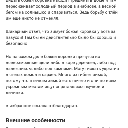
Видать божья коровка находит трещины в доме и там
пересиживает холодный период в анабиозе, а весной
бегом на солнышко и спариваться. Ведь борьбу с тлёй
им ещё никто не отменял.
Шикарный ответ, что зимует божья коровка у Бога за
пазухой! Там бы ей действительно было бы хорошо и
безопасно.
Но на самом деле божьи коровки прячутся во
всевозможные щели либо в коре деревьев, либо под
валежником, либо под камнями. Могут искать укрытия
в стенах домов и сараев. Много их гибнет зимой,
потому что птичкам зимой есть нечего и они по всем
укромным местам ищут спрятавшихся жучков и
личинки.
в избранное ссылка отблагодарить
Внешние особенности