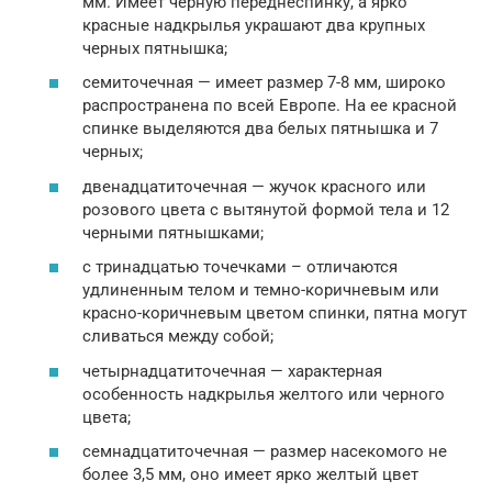
мм. Имеет черную переднеспинку, а ярко
красные надкрылья украшают два крупных
черных пятнышка;
семиточечная — имеет размер 7-8 мм, широко
распространена по всей Европе. На ее красной
спинке выделяются два белых пятнышка и 7
черных;
двенадцатиточечная — жучок красного или
розового цвета с вытянутой формой тела и 12
черными пятнышками;
с тринадцатью точечками – отличаются
удлиненным телом и темно-коричневым или
красно-коричневым цветом спинки, пятна могут
сливаться между собой;
четырнадцатиточечная — характерная
особенность надкрылья желтого или черного
цвета;
семнадцатиточечная — размер насекомого не
более 3,5 мм, оно имеет ярко желтый цвет