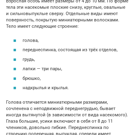
Взрослая особь имеет размеры от 4 до 10 мм. По форме
тела эти насекомые плоские снизу, круглые, овальные
и сильновыпуклые сверху. Отдельные виды имеют
поверхность, покрытую миниатюрными волосками.
Тело имеет следующие строение:
голова,
переднеспинка, состоящая из трёх отделов,
грудь,
лапки — три пары,
брюшко,
надкрылья и крылья.
Голова отличается миниатюрными размерами,
сочленена с неподвижной переднегрудью, бывает
иногда вытянутой (в зависимости от вида насекомого).
Глаза большие, усики включают в себя от 8 до 11
члеников, довольно гибкие. Переднеспинка по
строению поперечная, выпуклая, спереди имеет