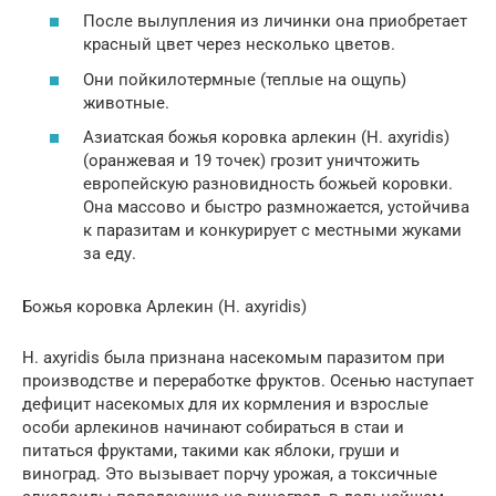
После вылупления из личинки она приобретает
красный цвет через несколько цветов.
Они пойкилотермные (теплые на ощупь)
животные.
Азиатская божья коровка арлекин (H. axyridis)
(оранжевая и 19 точек) грозит уничтожить
европейскую разновидность божьей коровки.
Она массово и быстро размножается, устойчива
к паразитам и конкурирует с местными жуками
за еду.
Божья коровка Арлекин (H. axyridis)
H. axyridis была признана насекомым паразитом при
производстве и переработке фруктов. Осенью наступает
дефицит насекомых для их кормления и взрослые
особи арлекинов начинают собираться в стаи и
питаться фруктами, такими как яблоки, груши и
виноград. Это вызывает порчу урожая, а токсичные