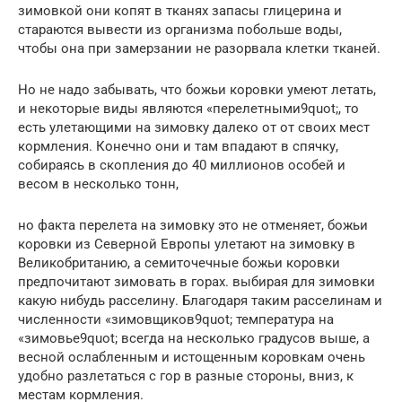
зимовкой они копят в тканях запасы глицерина и
стараются вывести из организма побольше воды,
чтобы она при замерзании не разорвала клетки тканей.
Но не надо забывать, что божьи коровки умеют летать,
и некоторые виды являются «перелетными9quot;, то
есть улетающими на зимовку далеко от от своих мест
кормления. Конечно они и там впадают в спячку,
собираясь в скопления до 40 миллионов особей и
весом в несколько тонн,
но факта перелета на зимовку это не отменяет, божьи
коровки из Северной Европы улетают на зимовку в
Великобританию, а семиточечные божьи коровки
предпочитают зимовать в горах. выбирая для зимовки
какую нибудь расселину. Благодаря таким расселинам и
численности «зимовщиков9quot; температура на
«зимовье9quot; всегда на несколько градусов выше, а
весной ослабленным и истощенным коровкам очень
удобно разлетаться с гор в разные стороны, вниз, к
местам кормления.