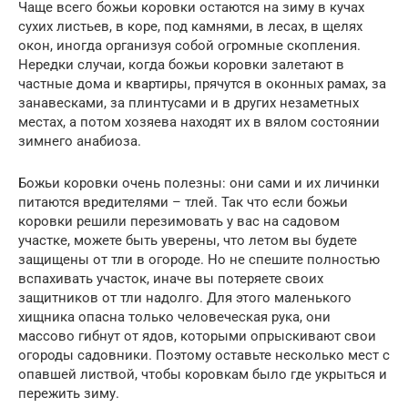
Чаще всего божьи коровки остаются на зиму в кучах
сухих листьев, в коре, под камнями, в лесах, в щелях
окон, иногда организуя собой огромные скопления.
Нередки случаи, когда божьи коровки залетают в
частные дома и квартиры, прячутся в оконных рамах, за
занавесками, за плинтусами и в других незаметных
местах, а потом хозяева находят их в вялом состоянии
зимнего анабиоза.
Божьи коровки очень полезны: они сами и их личинки
питаются вредителями – тлей. Так что если божьи
коровки решили перезимовать у вас на садовом
участке, можете быть уверены, что летом вы будете
защищены от тли в огороде. Но не спешите полностью
вспахивать участок, иначе вы потеряете своих
защитников от тли надолго. Для этого маленького
хищника опасна только человеческая рука, они
массово гибнут от ядов, которыми опрыскивают свои
огороды садовники. Поэтому оставьте несколько мест с
опавшей листвой, чтобы коровкам было где укрыться и
пережить зиму.