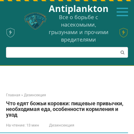
Перейти
Аntiplankton
к
контенту
Все о борьбе с
насекомыми,
грызунами и прочими
вредителями
Поиск:
Главная
»
Дезинсекция
Что едят божьи коровки: пищевые привычки,
необходимая еда, особенности кормления и
уход
На чтение:
13 мин
Дезинсекция