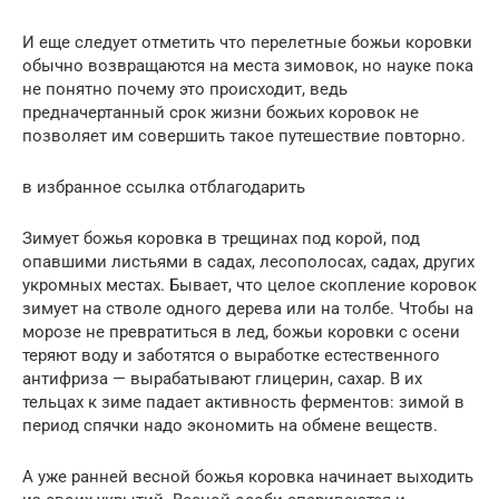
И еще следует отметить что перелетные божьи коровки
обычно возвращаются на места зимовок, но науке пока
не понятно почему это происходит, ведь
предначертанный срок жизни божьих коровок не
позволяет им совершить такое путешествие повторно.
в избранное ссылка отблагодарить
Зимует божья коровка в трещинах под корой, под
опавшими листьями в садах, лесопо­лосах, садах, других
ук­ромных местах. Бывает, что целое скопление коровок
зимует на стволе одного дерева или на толбе. Чтобы на
морозе не превратиться в лед, божьи коровки с осени
теряют воду и заботятся о выработке естественного
антифриза — вырабатывают глицерин, сахар. В их
тельцах к зиме падает активность ферментов: зимой в
период спячки надо экономить на обмене веществ.
А уже ранней весной божья коровка начинает выходить