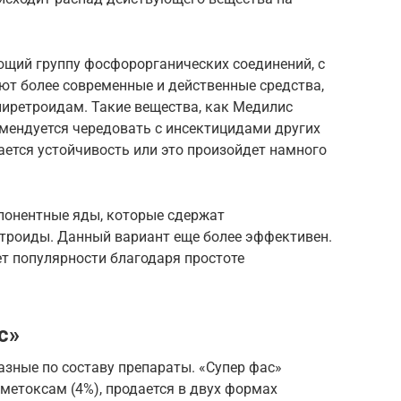
ющий группу фосфорорганических соединений, с
яют более современные и действенные средства,
иретроидам. Такие вещества, как Медилис
омендуется чередовать с инсектицидами других
тается устойчивость или это произойдет намного
понентные яды, которые сдержат
троиды. Данный вариант еще более эффективен.
ет популярности благодаря простоте
с»
азные по составу препараты. «Супер фас»
аметоксам (4%), продается в двух формах