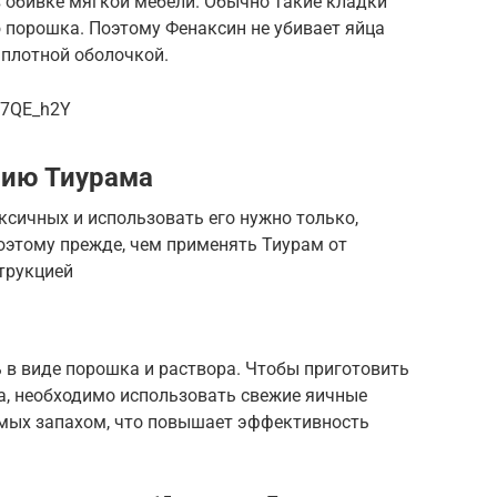
в обивке мягкой мебели. Обычно такие кладки
 порошка. Поэтому Фенаксин не убивает яйца
 плотной оболочкой.
F7QE_h2Y
нию Тиурама
ксичных и использовать его нужно только,
этому прежде, чем применять Тиурам от
трукцией
 в виде порошка и раствора. Чтобы приготовить
, необходимо использовать свежие яичные
омых запахом, что повышает эффективность