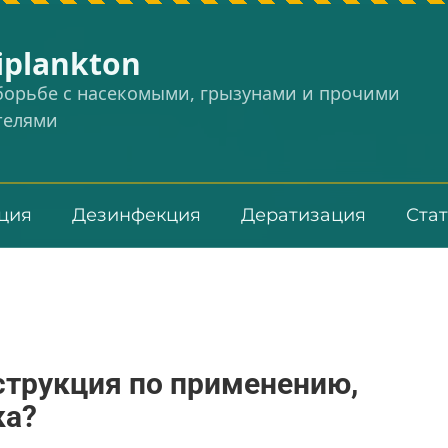
iplankton
 борьбе с насекомыми, грызунами и прочими
телями
ция
Дезинфекция
Дератизация
Ста
нструкция по применению,
ка?