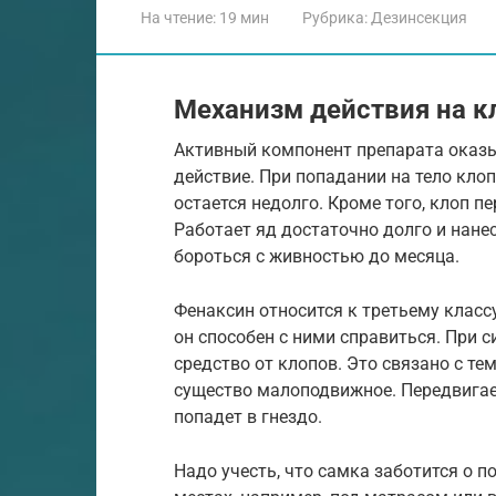
На чтение:
19 мин
Рубрика:
Дезинсекция
Механизм действия на к
Активный компонент препарата оказы
действие. При попадании на тело кло
остается недолго. Кроме того, клоп п
Работает яд достаточно долго и нане
бороться с живностью до месяца.
Фенаксин относится к третьему классу
он способен с ними справиться. При 
средство от клопов. Это связано с тем
существо малоподвижное. Передвигает
попадет в гнездо.
Надо учесть, что самка заботится о 