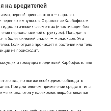
я на вредителей
изма, первый признак этого — паралич,
и нервных импульсов. Отравление Карбофосом
 гидролитических ферментах (инактивация без
ения первоначальной структуры). Попадая в
ся в более сильный аналог — малаоксон. Это
елей. Если отрава проникает в растения или тело
акции не происходит.
 сосущих и грызущих вредителей Карбофос влияет
этого яда, но все же необходимо соблюдать
вания. При длительном применении средств типа
акже их аналогов у насекомых вырабатывается
оисходит распад действующего вещества на