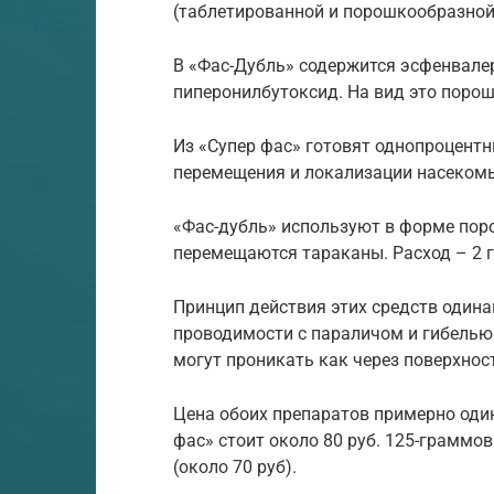
(таблетированной и порошкообразной)
В «Фас-Дубль» содержится эсфенвалера
пиперонилбутоксид. На вид это порош
Из «Супер фас» готовят однопроцент
перемещения и локализации насекомых
«Фас-дубль» используют в форме пор
перемещаются тараканы. Расход – 2 г
Принцип действия этих средств один
проводимости с параличом и гибелью
могут проникать как через поверхност
Цена обоих препаратов примерно оди
фас» стоит около 80 руб. 125-граммо
(около 70 руб).