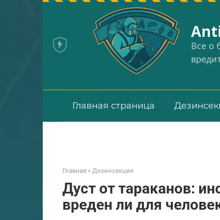
Перейти
к
Аnt
контенту
Все о
вреди
Главная страница
Дезинсек
Главная
»
Дезинсекция
Дуст от тараканов: и
вреден ли для челове