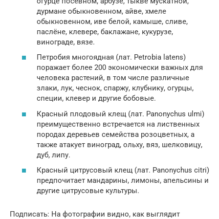
огурце посевном, арбузе, тыкве мускатной,
дурмане обыкновенном, айве, хмеле
обыкновенном, иве белой, камыше, сливе,
паслёне, клевере, баклажане, кукурузе,
винограде, вязе.
Петробия многоядная (лат. Petrobia latens)
поражает более 200 экономически важных для
человека растений, в том числе различные
злаки, лук, чеснок, спаржу, клубнику, огурцы,
специи, клевер и другие бобовые.
Красный плодовый клещ (лат. Panonychus ulmi)
преимущественно встречается на лиственных
породах деревьев семейства розоцветных, а
также атакует виноград, ольху, вяз, шелковицу,
дуб, липу.
Красный цитрусовый клещ (лат. Panonychus citri)
предпочитает мандарины, лимоны, апельсины и
другие цитрусовые культуры.
Подписать: На фотографии видно, как выглядит