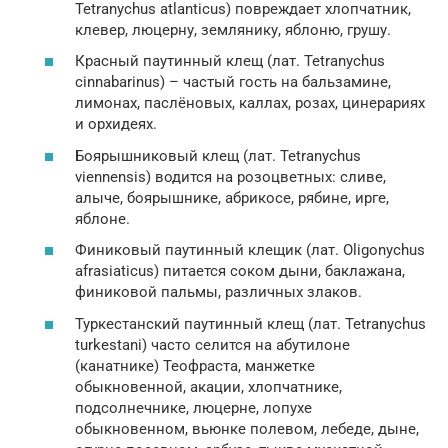
Tetranychus atlanticus) повреждает хлопчатник,
клевер, люцерну, землянику, яблоню, грушу.
Красный паутинный клещ (лат. Tetranychus
cinnabarinus) – частый гость на бальзамине,
лимонах, паслёновых, каллах, розах, цинерариях
и орхидеях.
Боярышниковый клещ (лат. Tetranychus
viennensis) водится на розоцветных: сливе,
алыче, боярышнике, абрикосе, рябине, ирге,
яблоне.
Финиковый паутинный клещик (лат. Oligonychus
afrasiaticus) питается соком дыни, баклажана,
финиковой пальмы, различных злаков.
Туркестанский паутинный клещ (лат. Tetranychus
turkestani) часто селится на абутилоне
(канатнике) Теофраста, манжетке
обыкновенной, акации, хлопчатнике,
подсолнечнике, люцерне, лопухе
обыкновенном, вьюнке полевом, лебеде, дыне,