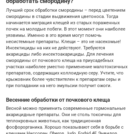
обработать смородину?
Лучший срок обработки смородины – перед цветением
смородины в стадии выдвижения цветоноса. Тогда
начинается миграция клещей из старых пораженных
почек на молодые побеги. В этот момент они наиболее
уязвимы. Именно в это время могут помочь
несистемные препараты. Клещи – это не насекомые!
Инсектициды на них не действуют. Требуются
акарициды либо инсектоакарициды. Для лечения
смородины от почкового клеща на приусадебных
участках наиболее уместно применение малотоксичных
препаратов, содержащих коллоидную серу. Учтите, что
крыжовник более чувствителен к препаратам серы и
при попадании на него эмульсии получит ожоги.
Весенние обработки от почкового клеща
Весной можно применить современные гормональные
акарицидные препараты. Они не столь токсичны для
теплокровных животных, как традиционная
фосфорорганика. Хорошо показывают себя в борьбе с
клещами Ниссоран, Oberon, Judo, Forbid 4F, Энвидор