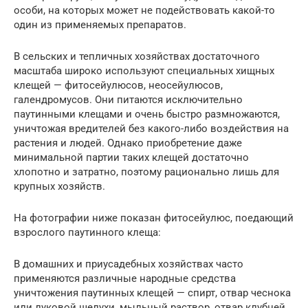
особи, на которых может не подействовать какой-то
один из применяемых препаратов.
В сельских и тепличных хозяйствах достаточного
масштаба широко используют специальных хищных
клещей — фитосейулюсов, неосейулюсов,
галендромусов. Они питаются исключительно
паутинными клещами и очень быстро размножаются,
уничтожая вредителей без какого-либо воздействия на
растения и людей. Однако приобретение даже
минимальной партии таких клещей достаточно
хлопотно и затратно, поэтому рационально лишь для
крупных хозяйств.
На фотографии ниже показан фитосейулюс, поедающий
взрослого паутинного клеща:
В домашних и приусадебных хозяйствах часто
применяются различные народные средства
уничтожения паутинных клещей — спирт, отвар чеснока
или луковой шелухи, мыльный раствор, отвар клубней