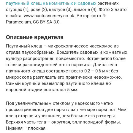
паутинный клещ на комнатных и садовых
растениях:
огурцах (1), розе (2), кактусе (3), лимоне (4). Фото 3 взято
с сайта: www.cactusnursery.co.uk. Автор фото 4:
Paramecium, CC BY-SA 3.0.
Описание вредителя
Паутинный клещ – микроскопическое насекомое из
отряда паукообразных. Вредитель садовых и комнатных
культур распространен повсеместно. Встречается более
тысячи разновидностей этого паразита. Длина тела
паутинного клеща составляет всего 0,2 – 0,6 мм: без
микроскопа разглядеть его практически невозможно.
Самый крупный экземпляр паутинного клеща во
взрослой стадии составлял 5 мм.
Под увеличительным стеклом у насекомого четко
просматриваются две пары глаз т четыре пары ног. Чем
клещ старше и упитаннее, тем больше его размеры.
Верхняя часть тела – округлая, эллипсоидной формы.
Нижняя – плоская.