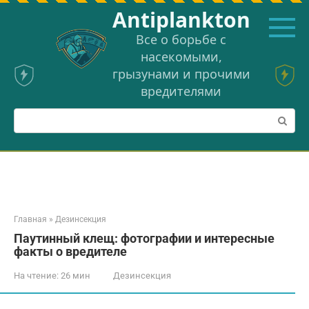
Перейти
Аntiplankton
к
контенту
Все о борьбе с
насекомыми,
грызунами и прочими
вредителями
Поиск:
Главная
»
Дезинсекция
Паутинный клещ: фотографии и интересные
факты о вредителе
На чтение:
26 мин
Дезинсекция