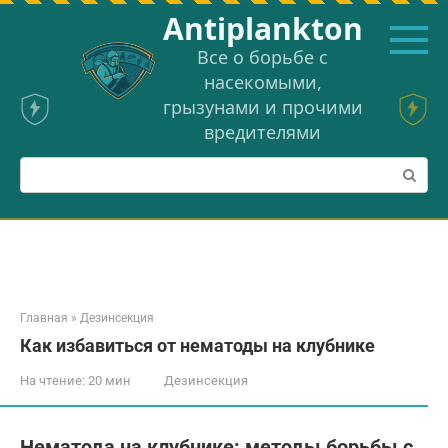
Перейти
Аntiplankton
к
контенту
Все о борьбе с
насекомыми,
грызунами и прочими
вредителями
Поиск:
Главная
»
Дезинсекция
Как избавиться от нематоды на клубнике
На чтение:
20 мин
Дезинсекция
Нематода на клубнике: методы борьбы с