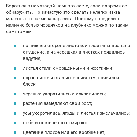
Бороться с нематодой намного легче, если вовремя ее
обнаружить. Но зачастую это сделать нелегко из-за
маленького размера паразита. Поэтому определить
наличие белых червячков на клубнике можно по таким
симптомам:
на нижней стороне листовой пластины пропало
опушение, а на черешках и листках появились
вздутия;
листья стали сморщенными и жесткими;
окрас листвы стал интенсивным, появился
блеск;
черешки укоротились и искривились;
растения замедляют свой рост;
усы укоротились, ягоды и листья измельчились;
побеги постепенно отмирают;
цветение плохое или его вообще нет;