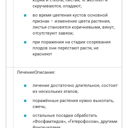
корни и стебли, листья, те желтеют и
скручиваются, опадают;
во время цветения кустов основной
признак – изменение цвета растения,
листья становятся коричневыми, вянут,
отсутствуют завязи;
при поражении на стадии созревания
плодов они перестают расти, не
краснеют
ЛечениеОписание:
лечение достаточно длительное, состоит
из нескольких этапов;
поражённые растения нужно выкопать,
сжечь;
остальные посадки обработать
«Фосфамтидов», «Гетерофосом», другими
фунгицидами;