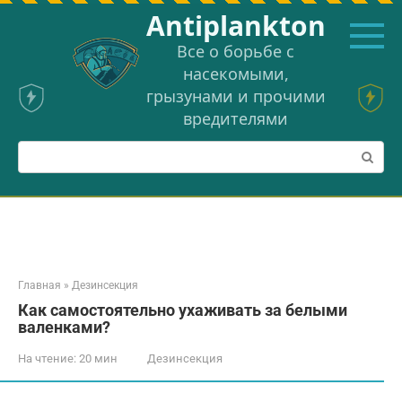
Перейти
Аntiplankton
к
контенту
Все о борьбе с
насекомыми,
грызунами и прочими
вредителями
Поиск:
Главная
»
Дезинсекция
Как самостоятельно ухаживать за белыми
валенками?
На чтение:
20 мин
Дезинсекция