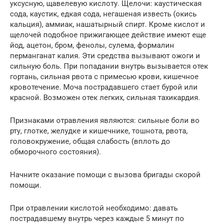
уксусную, щавелевую кислоту. Щелочи: каустическая
сода, каустик, едкая сода, негашеная известь (окись
кальция), аммиак, нашатырный спирт. Кроме кислот и
щелочей подобное прижигающее действие имеют еще
йод, ацетон, бром, фенолы, сулема, формалин
перманганат калия. Эти средства вызывают ожоги и
сильную боль. При попадании внутрь вызывается отек
гортань, сильная рвота с примесью крови, кишечное
кровотечение. Моча пострадавшего стает бурой или
красной. Возможен отек легких, сильная тахикардия.
Признаками отравления являются: сильные боли во
рту, глотке, желудке и кишечнике, тошнота, рвота,
головокружение, общая слабость (вплоть до
обморочного состояния).
Начните оказание помощи с вызова бригады скорой
помощи.
При отравлении кислотой необходимо: давать
пострадавшему внутрь через каждые 5 минут по