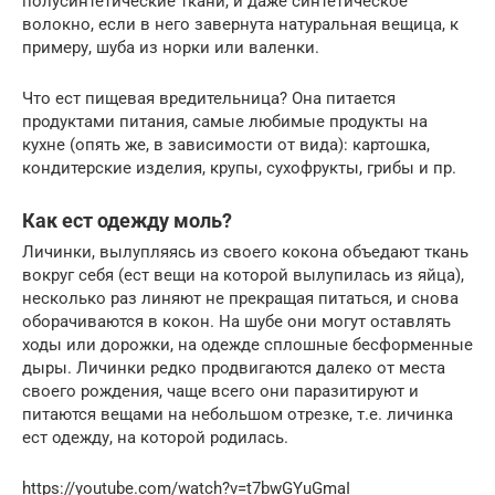
полусинтетические ткани, и даже синтетическое
волокно, если в него завернута натуральная вещица, к
примеру, шуба из норки или валенки.
Что ест пищевая вредительница? Она питается
продуктами питания, самые любимые продукты на
кухне (опять же, в зависимости от вида): картошка,
кондитерские изделия, крупы, сухофрукты, грибы и пр.
Как ест одежду моль?
Личинки, вылупляясь из своего кокона объедают ткань
вокруг себя (ест вещи на которой вылупилась из яйца),
несколько раз линяют не прекращая питаться, и снова
оборачиваются в кокон. На шубе они могут оставлять
ходы или дорожки, на одежде сплошные бесформенные
дыры. Личинки редко продвигаются далеко от места
своего рождения, чаще всего они паразитируют и
питаются вещами на небольшом отрезке, т.е. личинка
ест одежду, на которой родилась.
https://youtube.com/watch?v=t7bwGYuGmaI