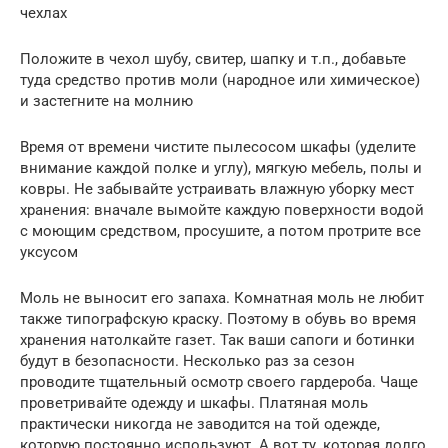
чехлах
Положите в чехол шубу, свитер, шапку и т.п., добавьте
туда средство против моли (народное или химическое)
и застегните на молнию
Время от времени чистите пылесосом шкафы (уделите
внимание каждой полке и углу), мягкую мебель, полы и
ковры. Не забывайте устраивать влажную уборку мест
хранения: вначале вымойте каждую поверхности водой
с моющим средством, просушите, а потом протрите все
уксусом
Моль не выносит его запаха. Комнатная моль не любит
также типографскую краску. Поэтому в обувь во время
хранения натолкайте газет. Так ваши сапоги и ботинки
будут в безопасности. Несколько раз за сезон
проводите тщательный осмотр своего гардероба. Чаще
проветривайте одежду и шкафы. Платяная моль
практически никогда не заводится на той одежде,
которую постоянно используют. А вот ту, которая долго