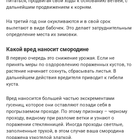
питаться, продвигая свои ходы к основанию ветвей, с
дальнейшим продвижением к корням.
На третий год они окукливаются и в свой срок
вылетают в виде бабочек. Это делает затруднительным
определение места их зимовки.
Какой вред наносит смородине
В первую очередь это снижение урожая. Если не
принять меры по оздоровлению пораженных кустов, то
растение начинает сохнуть, сбрасывать листья. В
дальнейшем действия вредителя приводит к гибели
куста.
Вред наносится большей частью экскрементами
гусениц, которое они оставляют позади себя в
прогрызаемом проходе. По этому признаку – черному
проходу, видному при разломе ветки и узнают о
поражении стеклянницей. Иногда проходы светлые,
заполненные трухой, в этом случае ваша смородина
поражена узкотелой златкой.