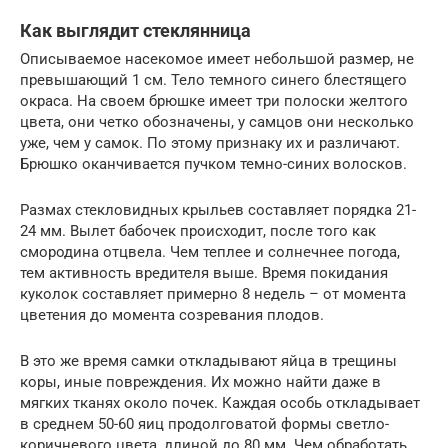
Как выглядит стеклянница
Описываемое насекомое имеет небольшой размер, не
превышающий 1 см. Тело темного синего блестящего
окраса. На своем брюшке имеет три полоски желтого
цвета, они четко обозначены, у самцов они несколько
уже, чем у самок. По этому признаку их и различают.
Брюшко оканчивается пучком темно-синих волосков.
Размах стекловидных крыльев составляет порядка 21-
24 мм. Вылет бабочек происходит, после того как
смородина отцвела. Чем теплее и солнечнее погода,
тем активность вредителя выше. Время покидания
куколок составляет примерно 8 недель – от момента
цветения до момента созревания плодов.
В это же время самки откладывают яйца в трещины
коры, иные повреждения. Их можно найти даже в
мягких тканях около почек. Каждая особь откладывает
в среднем 50-60 яиц продолговатой формы светло-
коричневого цвета, длиной до 80 мм. Чем обработать