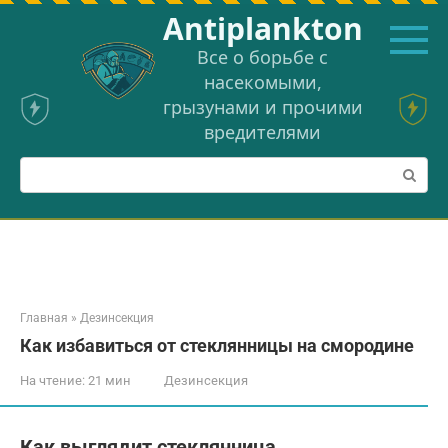
Перейти
Аntiplankton
к
контенту
Все о борьбе с
насекомыми,
грызунами и прочими
вредителями
Поиск:
Главная
»
Дезинсекция
Как избавиться от стеклянницы на смородине
На чтение:
21 мин
Дезинсекция
Как выглядит стеклянница