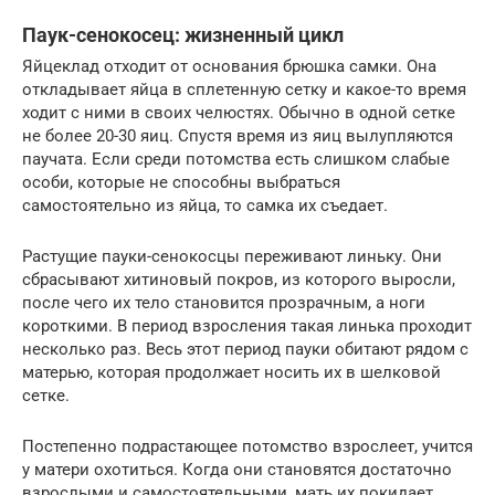
Паук-сенокосец: жизненный цикл
Яйцеклад отходит от основания брюшка самки. Она
откладывает яйца в сплетенную сетку и какое-то время
ходит с ними в своих челюстях. Обычно в одной сетке
не более 20-30 яиц. Спустя время из яиц вылупляются
паучата. Если среди потомства есть слишком слабые
особи, которые не способны выбраться
самостоятельно из яйца, то самка их съедает.
Растущие пауки-сенокосцы переживают линьку. Они
сбрасывают хитиновый покров, из которого выросли,
после чего их тело становится прозрачным, а ноги
короткими. В период взросления такая линька проходит
несколько раз. Весь этот период пауки обитают рядом с
матерью, которая продолжает носить их в шелковой
сетке.
Постепенно подрастающее потомство взрослеет, учится
у матери охотиться. Когда они становятся достаточно
взрослыми и самостоятельными, мать их покидает.