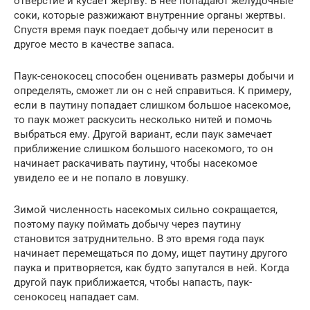
отверстие и кусает жертву. В нее попадают желудочные
соки, которые разжижают внутренние органы жертвы.
Спустя время паук поедает добычу или переносит в
другое место в качестве запаса.
Паук-сенокосец способен оценивать размеры добычи и
определять, сможет ли он с ней справиться. К примеру,
если в паутину попадает слишком большое насекомое,
то паук может раскусить несколько нитей и помочь
выбраться ему. Другой вариант, если паук замечает
приближение слишком большого насекомого, то он
начинает раскачивать паутину, чтобы насекомое
увидело ее и не попало в ловушку.
Зимой численность насекомых сильно сокращается,
поэтому пауку поймать добычу через паутину
становится затруднительно. В это время года паук
начинает перемещаться по дому, ищет паутину другого
паука и притворяется, как будто запутался в ней. Когда
другой паук приближается, чтобы напасть, паук-
сенокосец нападает сам.