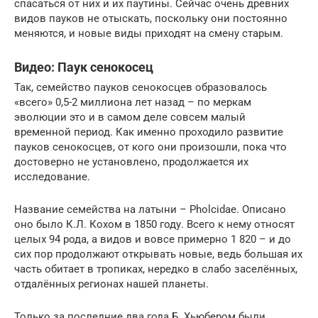
спасаться от них и их паутины. Сейчас очень древних
видов пауков не отыскать, поскольку они постоянно
меняются, и новые виды приходят на смену старым.
Видео: Паук сенокосец
Так, семейство пауков сенокосцев образовалось
«всего» 0,5-2 миллиона лет назад – по меркам
эволюции это и в самом деле совсем малый
временной период. Как именно проходило развитие
пауков сенокосцев, от кого они произошли, пока что
достоверно не установлено, продолжается их
исследование.
Название семейства на латыни – Pholcidae. Описано
оно было К.Л. Кохом в 1850 году. Всего к нему относят
целых 94 рода, а видов и вовсе примерно 1 820 – и до
сих пор продолжают открывать новые, ведь большая их
часть обитает в тропиках, нередко в слабо заселённых,
отдалённых регионах нашей планеты.
Только за последние два года Б. Хьюбером были