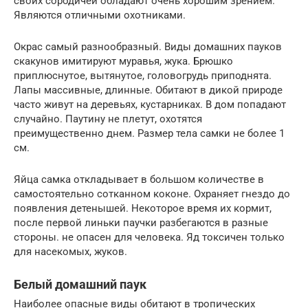
своих сородичей обладают очень хорошим зрением.
Являются отличными охотниками.
Окрас самый разнообразный. Виды домашних пауков
скакунов имитируют муравья, жука. Брюшко
приплюснутое, вытянутое, головогрудь приподнята.
Лапы массивные, длинные. Обитают в дикой природе
часто живут на деревьях, кустарниках. В дом попадают
случайно. Паутину не плетут, охотятся
преимущественно днем. Размер тела самки не более 1
см.
Яйца самка откладывает в большом количестве в
самостоятельно сотканном коконе. Охраняет гнездо до
появления детенышей. Некоторое время их кормит,
после первой линьки паучки разбегаются в разные
стороны. не опасен для человека. Яд токсичен только
для насекомых, жуков.
Белый домашний паук
Наиболее опасные виды обитают в тропических