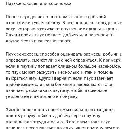
Паук-сенокосец или косиножка
После паук делает в плотном коконе с добычей
отверстие и кусает жертву. В нее попадают желудочные
соки, которые разжижают внутренние органы жертвы.
Спустя время паук поедает добычу или переносит в
другое место в качестве запаса.
Паук-сенокосец способен оценивать размеры добычи и
определять, сможет ли он с ней справиться. К примеру,
если в паутину попадает слишком большое насекомое,
то паук может раскусить несколько нитей и помочь
выбраться ему. Другой вариант, если паук замечает
приближение слишком большого насекомого, то он
начинает раскачивать паутину, чтобы насекомое
увидело ее и не попало в ловушку.
Зимой численность насекомых сильно сокращается,
поэтому пауку поймать добычу через паутину
становится затруднительно. В это время года паук
начинает перемещаться по дому, ищет паутину другого