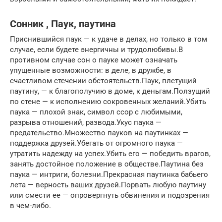
Сонник , Паук, паутина
Приснившийся паук — к удаче в делах, но только в том
случае, если будете энергичны и трудолюбивы.В
противном случае сон о пауке может означать
упущенные возможности: в деле, в дружбе, в
счастливом стечении обстоятельств.Паук, плетущий
паутину, — к благополучию в доме, к деньгам.Ползущий
по стене — к исполнению сокровенных желаний.Убить
паука — плохой знак, символ ссор с любимыми,
разрыва отношений, развода.Укус паука —
предательство.Множество пауков на паутинках —
поддержка друзей.Убегать от огромного паука —
утратить надежду на успех.Убить его — победить врагов,
занять достойное положение в обществе.Паутина без
паука — интриги, болезни.Прекрасная паутинка бабьего
лета — верность ваших друзей.Порвать любую паутину
или смести ее — опровергнуть обвинения и подозрения
в чем-либо.