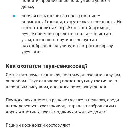
новости, продвижение по службе и успех в
делах;
ловчая сеть возникла над кроватью –
возможны болезни, супружеская неверность. Не
стоит относиться серьёзно к этой примете,
лучше навести порядок в спальне, очистить
углы, потолок от паутины, выпустить
паукообразное на улицу, и настроение сразу
улучшится.
Как охотится паук-сенокосец?
Сеть этого паука нелипкая, поэтому он охотится другим
способом. Паук-сенокосец плетет паутину хаотично, с
неровным рисунком, она получается запутанной.
Паутину паук плетет в разных местах: в пещерах, среди
веток деревьев, кустарников, в траве, в заброшенных
норах животных, пустых зданиях и жилых домах.
Рацион косиножки составляют: