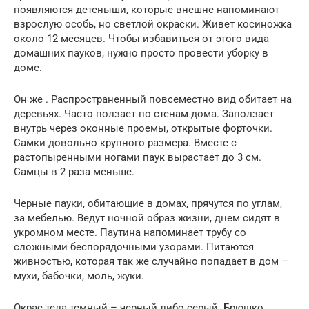
появляются детеныши, которые внешне напоминают
взрослую особь, но светлой окраски. Живет косиножка
около 12 месяцев. Чтобы избавиться от этого вида
домашних пауков, нужно просто провести уборку в
доме.
Он же . Распространенный повсеместно вид обитает на
деревьях. Часто ползает по стенам дома. Заползает
внутрь через оконные проемы, открытые форточки.
Самки довольно крупного размера. Вместе с
растопыренными ногами паук вырастает до 3 см.
Самцы в 2 раза меньше.
Черные пауки, обитающие в домах, прячутся по углам,
за мебелью. Ведут ночной образ жизни, днем сидят в
укромном месте. Паутина напоминает трубу со
сложными беспорядочными узорами. Питаются
живностью, которая так же случайно попадает в дом –
мухи, бабочки, моль, жуки.
Окрас тела темный – черный либо серый. Брюшко