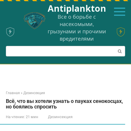
Перейти
Аntiplankton
к
контенту
Все о борьбе с
насекомыми,
грызунами и прочими
вредителями
Поиск:
Главная
»
Дезинсекция
Всё, что вы хотели узнать о пауках сенокосцах,
но боялись спросить
На чтение:
21 мин
Дезинсекция