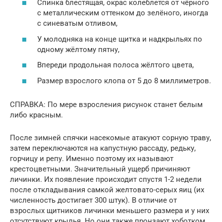
Спинка блестящая, окрас колеблется от чёрного
с металлическим оттенком до зелёного, иногда
с синеватым отливом,
У молодняка на конце щитка и надкрыльях по
одному жёлтому пятну,
Впереди продольная полоса жёлтого цвета,
Размер взрослого клопа от 5 до 8 миллиметров.
СПРАВКА: По мере взросления рисунок станет белым
либо красным.
После зимней спячки насекомые атакуют сорную траву,
затем переключаются на капустную рассаду, редьку,
горчицу и репу. Именно поэтому их называют
крестоцветными. Значительный ущерб причиняют
личинки. Их появление происходит спустя 1-2 недели
после откладывания самкой желтовато-серых яиц (их
численность достигает 300 штук). В отличие от
взрослых щитников личинки меньшего размера и у них
отсутствуют крылья. Но они также пронзают хоботком