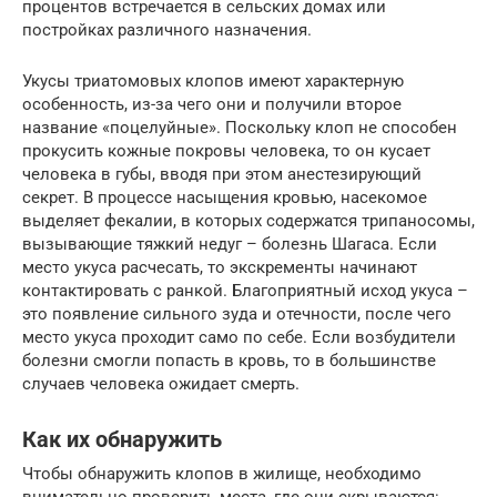
процентов встречается в сельских домах или
постройках различного назначения.
Укусы триатомовых клопов имеют характерную
особенность, из-за чего они и получили второе
название «поцелуйные». Поскольку клоп не способен
прокусить кожные покровы человека, то он кусает
человека в губы, вводя при этом анестезирующий
секрет. В процессе насыщения кровью, насекомое
выделяет фекалии, в которых содержатся трипаносомы,
вызывающие тяжкий недуг – болезнь Шагаса. Если
место укуса расчесать, то экскременты начинают
контактировать с ранкой. Благоприятный исход укуса –
это появление сильного зуда и отечности, после чего
место укуса проходит само по себе. Если возбудители
болезни смогли попасть в кровь, то в большинстве
случаев человека ожидает смерть.
Как их обнаружить
Чтобы обнаружить клопов в жилище, необходимо
внимательно проверить места, где они скрываются: