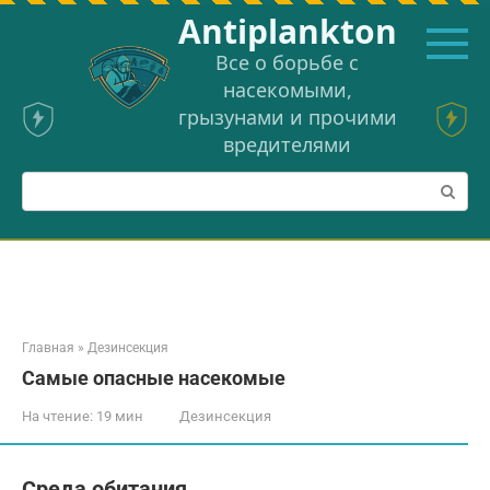
Перейти
Аntiplankton
к
контенту
Все о борьбе с
насекомыми,
грызунами и прочими
вредителями
Поиск:
Главная
»
Дезинсекция
Самые опасные насекомые
На чтение:
19 мин
Дезинсекция
Среда обитания