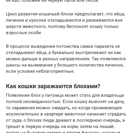
её кал, похожий на чёрную пыль или песок.
Цикл развития кошачьей блохи предполагает, что яйца,
личинки и куколки откладываются и развиваются вне
шерсти животного, поэтому беспокоят кошку только
взрослые особи
В процессе выведения потомства самки паразита не
откладывают яйца, а буквально выстреливают их как
можно дальше в разных направлениях. Так появляются
шансы на выживание у большего количества личинок,
если условия неблагоприятные.
Как кошки заражаются блохами?
Появление блох у питомца может стать для владельца
полной неожиданностью. Если кошку вывозят на дачу,
то заражения можно ожидать, но когда проживающее
исключительно в квартире животное начинает страдать
от зуда, о блохах люди думают в последнюю очередь, а
грешат в первую очередь на корм, затем на лишай,
потом на бытовую химию и другие факторы, которые,