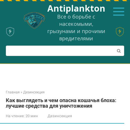
Перейти
Аntiplankton
к
контенту
Все о борьбе с
насекомыми,
грызунами и прочими
вредителями
Поиск:
Главная
»
Дезинсекция
Как выглядеть и чем опасна кошачья блоха:
лучшие средства для уничтожения
На чтение:
20 мин
Дезинсекция