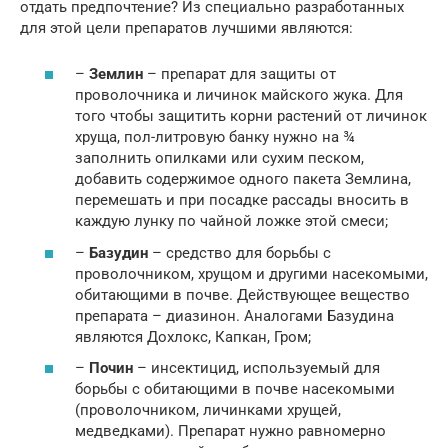
отдать предпочтение? Из специально разработанных
для этой цели препаратов лучшими являются:
–
Землин
– препарат для защиты от
проволочника и личинок майского жука. Для
того чтобы защитить корни растений от личинок
хруща, пол-литровую банку нужно на ¾
заполнить опилками или сухим песком,
добавить содержимое одного пакета Землина,
перемешать и при посадке рассады вносить в
каждую лунку по чайной ложке этой смеси;
–
Базудин
– средство для борьбы с
проволочником, хрущом и другими насекомыми,
обитающими в почве. Действующее вещество
препарата – диазинон. Аналогами Базудина
являются Дохлокс, Капкан, Гром;
–
Почин
– инсектицид, используемый для
борьбы с обитающими в почве насекомыми
(проволочником, личинками хрущей,
медведками). Препарат нужно равномерно