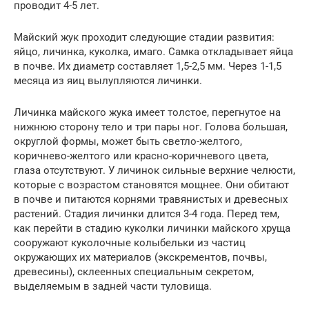
проводит 4-5 лет.
Майский жук проходит следующие стадии развития:
яйцо, личинка, куколка, имаго. Самка откладывает яйца
в почве. Их диаметр составляет 1,5-2,5 мм. Через 1-1,5
месяца из яиц вылупляются личинки.
Личинка майского жука имеет толстое, перегнутое на
нижнюю сторону тело и три пары ног. Голова большая,
округлой формы, может быть светло-желтого,
коричнево-желтого или красно-коричневого цвета,
глаза отсутствуют. У личинок сильные верхние челюсти,
которые с возрастом становятся мощнее. Они обитают
в почве и питаются корнями травянистых и древесных
растений. Стадия личинки длится 3-4 года. Перед тем,
как перейти в стадию куколки личинки майского хруща
сооружают куколочные колыбельки из частиц
окружающих их материалов (экскрементов, почвы,
древесины), склеенных специальным секретом,
выделяемым в задней части туловища.