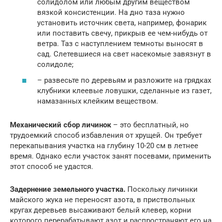
солидолом или любым другим веществом
вязкой консистенции. На дно таза нужно
установить источник света, например, фонарик
или поставить свечу, прикрыв ее чем-нибудь от
ветра. Таз с наступлением темноты выносят в
сад. Слетевшиеся на свет насекомые завязнут в
солидоле;
– развесьте по деревьям и разложите на грядках
клубники клеевые ловушки, сделанные из газет,
намазанных клейким веществом.
Механический сбор личинок
– это бесплатный, но
трудоемкий способ избавления от хрущей. Он требует
перекапывания участка на глубину 10-20 см в летнее
время. Однако если участок занят посевами, применить
этот способ не удастся.
Задернение земельного участка.
Поскольку личинки
майского жука не переносят азота, в приствольных
кругах деревьев высаживают белый клевер, корни
которого перерабатывают азот и распространяют его на