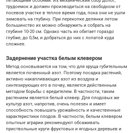
летающими особями. Их механический сбор долог,
трудоемок и должен производиться на свободном от
посевов участке в теплое время года, пока они не ушли
зимовать на глубину. При перекопке делянки летом
большинство их можно обнаружить и собрать на
глубине 10-20 см. Однако часть их обитает гораздо
глубже, до 0,5м, и добраться до них с лопатой куда
сложнее.
Задернение участка белым клевером
Метод основывается на том, что для хруща губительным
является почвенный азот. Поэтому посадка растений,
активно накапливающих азот из воздуха и
синтезирующих его в почву, является действенным
методом борьбы с вредителем. В частности, таким
растением является белый клевер. Для плодовых же
культур азот, напротив, очень полезен и имеет
способность повышать урожайность и качественные
характеристики плодов. В частности, белым клевером
опытные аграрии рекомендуют обсаживать
приствольные круги фруктовых и ягодных деревьев и