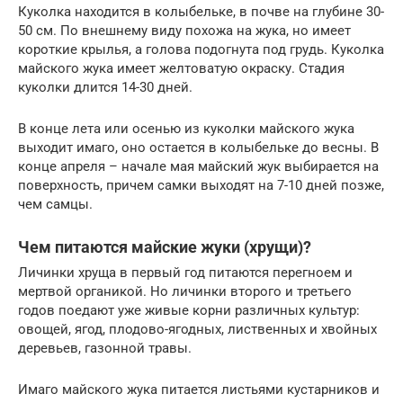
Куколка находится в колыбельке, в почве на глубине 30-
50 см. По внешнему виду похожа на жука, но имеет
короткие крылья, а голова подогнута под грудь. Куколка
майского жука имеет желтоватую окраску. Стадия
куколки длится 14-30 дней.
В конце лета или осенью из куколки майского жука
выходит имаго, оно остается в колыбельке до весны. В
конце апреля – начале мая майский жук выбирается на
поверхность, причем самки выходят на 7-10 дней позже,
чем самцы.
Чем питаются майские жуки (хрущи)?
Личинки хруща в первый год питаются перегноем и
мертвой органикой. Но личинки второго и третьего
годов поедают уже живые корни различных культур:
овощей, ягод, плодово-ягодных, лиственных и хвойных
деревьев, газонной травы.
Имаго майского жука питается листьями кустарников и