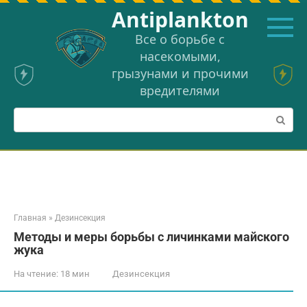
Перейти
Аntiplankton
к
контенту
Все о борьбе с
насекомыми,
грызунами и прочими
вредителями
Поиск:
Главная
»
Дезинсекция
Методы и меры борьбы с личинками майского
жука
На чтение:
18 мин
Дезинсекция