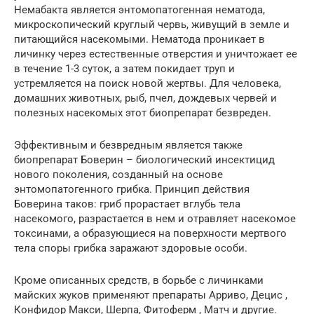
Немабакта является энтомопатогенная нематода,
микроскопический круглый червь, живущий в земле и
питающийся насекомыми. Нематода проникает в
личинку через естественные отверстия и уничтожает ее
в течение 1-3 суток, а затем покидает труп и
устремляется на поиск новой жертвы. Для человека,
домашних животных, рыб, пчел, дождевых червей и
полезных насекомых этот биопрепарат безвреден.
Эффективным и безвредным является также
биопрепарат Боверин – биологический инсектицид
нового поколения, созданный на основе
энтомопатогенного грибка. Принцип действия
Боверина таков: гриб прорастает вглубь тела
насекомого, разрастается в нем и отравляет насекомое
токсинами, а образующиеся на поверхности мертвого
тела споры грибка заражают здоровые особи.
Кроме описанных средств, в борьбе с личинками
майских жуков применяют препараты Арриво, Децис ,
Конфидор Макси, Шерпа, Фитоферм , Матч и другие.