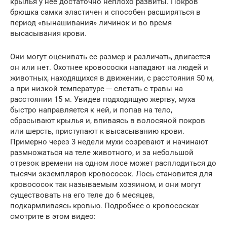
крылья у нее достаточно неплохо развиты. Покров
брюшка самки эластичен и способен расширяться в
период «вынашивания» личинок и во время
высасывания крови.
Они могут оценивать ее размер и различать, двигается
он или нет. Охотнее кровососки нападают на людей и
животных, находящихся в движении, с расстояния 50 м,
а при низкой температуре ─ слетать с травы на
расстоянии 15 м. Увидев подходящую жертву, муха
быстро направляется к ней, и попав на тело,
сбрасывают крылья и, впиваясь в волосяной покров
или шерсть, приступают к высасыванию крови.
Примерно через 3 недели мухи созревают и начинают
размножаться на теле животного, и за небольшой
отрезок времени на одном лосе может расплодиться до
тысячи экземпляров кровососок. Лось становится для
кровососок так называемым хозяином, и они могут
существовать на его теле до 6 месяцев,
подкармливаясь кровью. Подробнее о кровососках
смотрите в этом видео: