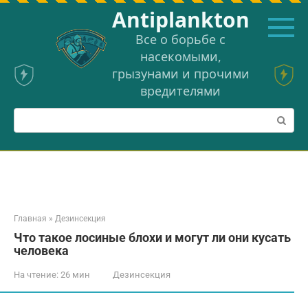
Перейти
Аntiplankton
к
контенту
Все о борьбе с
насекомыми,
грызунами и прочими
вредителями
Поиск:
Главная
»
Дезинсекция
Что такое лосиные блохи и могут ли они кусать
человека
На чтение:
26 мин
Дезинсекция