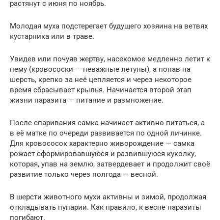
растянут с июня по ноябрь.
Молодая муха подстерегает будущего хозяина на ветвях
кустарника или в траве.
Увидев или почуяв жертву, насекомое медленно летит к
нему (кровососки — неважные летуны), а попав на
шерсть, крепко за неё цепляется и через некоторое
время сбрасывает крылья. Начинается второй этап
жизни паразита — питание и размножение.
После спаривания самка начинает активно питаться, а
в её матке по очереди развивается по одной личинке.
Для кровососок характерно живорождение — самка
рожает сформировавшуюся и развившуюся куколку,
которая, упав на землю, затвердевает и продолжит своё
развитие только через полгода — весной.
В шерсти животного мухи активны и зимой, продолжая
откладывать пупарии. Как правило, к весне паразиты
погибают.