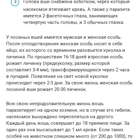
Голова вши снабжена хоботком, через который
насекомое втягивает кровь. А также у паразита
имеется 2 фасеточных глаза, занимающих
четвертую часть головы, и 3 обычных глазка.
У лосиных вшей имеется мужская и женская особь.
После оплодотворения женская особь носит в себе
яйцо, из которого со временем разовьется куколка и
личинка. По прошествии 16-18 дней взрослая особь
рожает личинку (предкуколку, размер которой
составляет 3-4 мм), трансформирующуюся через 2 часа
в пупарий. Появление на свет новой куколки
происходит через 2-3 дня. За свою жизнь женская особь
лосиной вши рожает 20-30 личинок.
Всю свою непродолжительную жизнь вошь
паразитирует на одном хозяине, но в случае его гибели,
насекомое вынуждено переселяться на другого.
Каждый день вошь совершает до 18 приемов пищи. За
один раз она высасывает до 1 мл крови. Если таких
особей на животном слишком много (от 200 до 1000), то