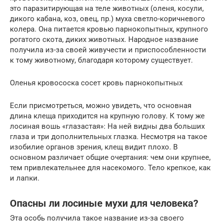
это паразитирующая на теле животных (оленя, косули,
дикого кабана, коз, овец, пр.) муха светло-коричневого
колера. Она питается кровью парнокопытных, крупного
рогатого скота, диких животных. Народное название
получила из-за своей живучести и приспособленности
к тому животному, благодаря которому существует.
Оленья кровососка сосет кровь парнокопытных
Если присмотреться, можно увидеть, что основная
длина клеща приходится на крупную голову. К тому же
лосиная вошь «глазастая»: На ней видны два больших
глаза и три дополнительных глазка. Несмотря на такое
изобилие органов зрения, клещ видит плохо. В
основном различает общие очертания: чем они крупнее,
тем привлекательнее для насекомого. Тело крепкое, как
и лапки.
Опасны ли лосиные мухи для человека?
Эта особь получила такое название из-за своего