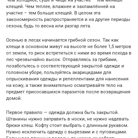
Чем холоднее, суше и чище на участке – тем меньше
клещей. Чем теплее, влажнее и захламлённей на
участке – тем больше клещей. В целом эта
закономерность распространяется и на другие периоды
сезона, будь то весна или разгар лета.
Осенью в лесах начинается грибной сезон. Так как
клещи в основном живут на высоте не более 1,5 метров
от земли, то риск встретиться с ними во время похода в
лес чрезвычайно высок. Отправляясь за грибами,
позаботьтесь о соответствующей закрытой одежде и
головном уборе, пользуйтесь акарицидами для
опрыскивания одежды и репеллентами для нанесения
на кожу, а также внимательно осматривайте тело на
предмет присосавшихся паразитов после возвращения
домой.
Первое правило — одежда должна быть закрытой.
Штанины нужно заправить в носки, не нужно надевать
брюки клеш. Кофту стоит выбрать с длинным рукавом.
Нужно исключить одежду с вырезами и с пуговицами.