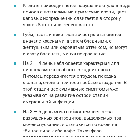
К рвоте присоединяется нарушение стула в виде
поноса с возможными примесями крови, цвет
каловых испражнений сдвигается в сторону
ярко-жёлтого или зеленоватого.
Губы, пасть и веки глаз зачастую становятся
вначале красными, а затем бледными, с
желтушным или сероватым оттенком, но могут
и сразу бледнеть, минуя покраснение.
На 2 — 4 день наблюдается характерная для
пироплазмоза слабость в задних лапах.
Питомец передвигается с трудом, походка
скована, словно приносит собаке страдания. В
этой стадии все суммарные симптомы уже
указывают на развитие острой стадии
смертельной инфекции.
На 3 — 5 день моча собаки темнеет из-за
разрушенных эритроцитов, выделяемых при
мочеиспускании, и становится похожей на
тёмное пиво либо кофе. Такая фаза