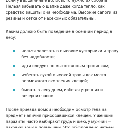
Если у вас длинные волосы, то нужно их собрать.
Нельзя забывать о шапке даже когда тепло, как
средство защиты она необходима. Высокие сапоги из
резины и сетка от насекомых обязательны.
Каким должно быть поведение в осенний период в
лесу:
нельзя залезать в высокие кустарники и траву
без надобности;
идти следует по вытоптанным тропинкам;
избегать сухой высокой травы как места
возможного скопления клещей;
бывать в лесу днем, избегая утренних и
вечерних часов.
После приезда домой необходим осмотр тела на
предмет наличия присосавшихся клещей. У женщин
паразиты часто выбирают грудь и шею, у мужчин —
паховую зону и подмышки. Это обусловлено чутьем