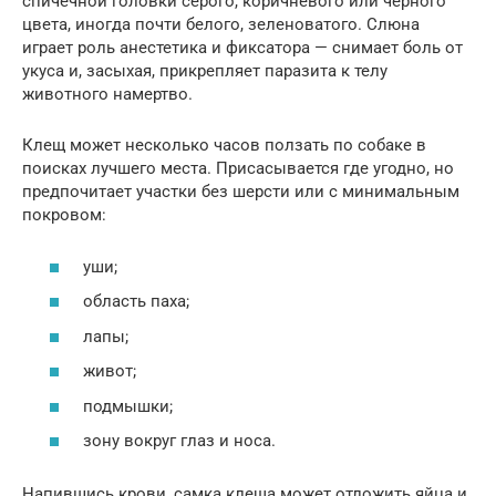
спичечной головки серого, коричневого или черного
цвета, иногда почти белого, зеленоватого. Слюна
играет роль анестетика и фиксатора — снимает боль от
укуса и, засыхая, прикрепляет паразита к телу
животного намертво.
Клещ может несколько часов ползать по собаке в
поисках лучшего места. Присасывается где угодно, но
предпочитает участки без шерсти или с минимальным
покровом:
уши;
область паха;
лапы;
живот;
подмышки;
зону вокруг глаз и носа.
Напившись крови, самка клеща может отложить яйца и