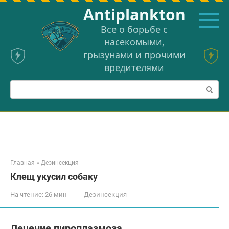
Перейти
Аntiplankton
к
контенту
Все о борьбе с
насекомыми,
грызунами и прочими
вредителями
Поиск:
Главная
»
Дезинсекция
Клещ укусил собаку
На чтение:
26 мин
Дезинсекция
Лечение пироплазмоза