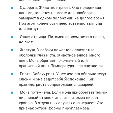
Судороги. Животное трясет. Оно подергивает
лапами, топчется на месте или наоборот
замирает в одном положении на долгое время.
При этом конечности неестественно выгнуты
или согнуты.
Отказ от пищи. Питомец совсем ничего не ест,
но пьет.
Желтуха. У собаки пожелтели слизистые
оболочки глаз и рта. Животное вялое, много
пьет. Моча обретает ярко-желтый или
оранжевый цвет. Температура тела снижается.
Рвота. Собаку рвет. У нее изо рта обильно текут
слюни, и она ведет себя беспокойно. Как
правило, рвота сопровождается диареей.
Моча потемнела. Если моча приобретает темно-
вишневый оттенок, значит, питомец писает
кровью. В отдельных случаях она чернеет. Это
признак острой формы пироплазмоза.