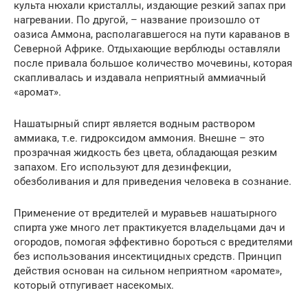
культа нюхали кристаллы, издающие резкий запах при
нагревании. По другой, – название произошло от
оазиса Аммона, располагавшегося на пути караванов в
Северной Африке. Отдыхающие верблюды оставляли
после привала большое количество мочевины, которая
скапливалась и издавала неприятный аммиачный
«аромат».
Нашатырный спирт является водным раствором
аммиака, т.е. гидроксидом аммония. Внешне – это
прозрачная жидкость без цвета, обладающая резким
запахом. Его используют для дезинфекции,
обезболивания и для приведения человека в сознание.
Применение от вредителей и муравьев нашатырного
спирта уже много лет практикуется владельцами дач и
огородов, помогая эффективно бороться с вредителями
без использования инсектицидных средств. Принцип
действия основан на сильном неприятном «аромате»,
который отпугивает насекомых.