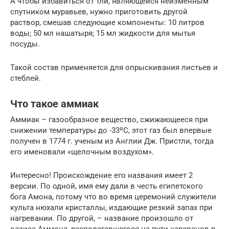
А чтобы избавиться от тли, являющейся неизменным
спутником муравьев, нужно приготовить другой
раствор, смешав следующие компоненты: 10 литров
воды; 50 мл нашатыря; 15 мл жидкости для мытья
посуды.
Такой состав применяется для опрыскивания листьев и
стеблей.
Что такое аммиак
Аммиак – газообразное вещество, сжижающееся при
снижении температуры до -33ºС, этот газ был впервые
получен в 1774 г. ученым из Англии Дж. Пристли, тогда
его именовали «щелочным воздухом».
Интересно! Происхождение его названия имеет 2
версии. По одной, имя ему дали в честь египетского
бога Амона, потому что во время церемоний служители
культа нюхали кристаллы, издающие резкий запах при
нагревании. По другой, – название произошло от
оазиса Аммона, располагавшегося на пути караванов в