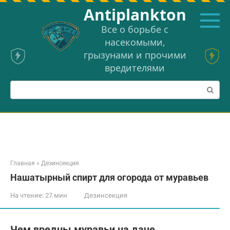
Перейти
Аntiplankton
к
контенту
Все о борьбе с
насекомыми,
грызунами и прочими
вредителями
Поиск:
Главная
»
Дезинсекция
Нашатырный спирт для огорода от муравьев
На чтение:
27 мин
Дезинсекция
Чем вредны муравьи на даче