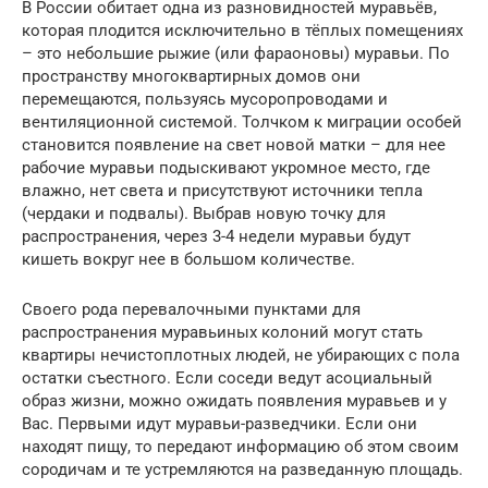
В России обитает одна из разновидностей муравьёв,
которая плодится исключительно в тёплых помещениях
– это небольшие рыжие (или фараоновы) муравьи. По
пространству многоквартирных домов они
перемещаются, пользуясь мусоропроводами и
вентиляционной системой. Толчком к миграции особей
становится появление на свет новой матки – для нее
рабочие муравьи подыскивают укромное место, где
влажно, нет света и присутствуют источники тепла
(чердаки и подвалы). Выбрав новую точку для
распространения, через 3-4 недели муравьи будут
кишеть вокруг нее в большом количестве.
Своего рода перевалочными пунктами для
распространения муравьиных колоний могут стать
квартиры нечистоплотных людей, не убирающих с пола
остатки съестного. Если соседи ведут асоциальный
образ жизни, можно ожидать появления муравьев и у
Вас. Первыми идут муравьи-разведчики. Если они
находят пищу, то передают информацию об этом своим
сородичам и те устремляются на разведанную площадь.