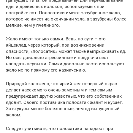
грызущего типа. Он предназначен для перемалывания
еды и древесных волокон, используемых при
постройке сот. Полосатики имеют зазубренное жало,
которое не имеет на окончании узла, а зазубрены более
мелкие, чем у пчелиного.
Жало имеют только самки. Ведь, по сути – это
яйцеклад, через который, при возникновении
опасности, «полосатик» может также выпрыскивать яд.
Но осы довольно агрессивные и предпочитают
нападать первыми. Самки довольно часто используют
жало не по прямому его назначению.
Природой заложено, что яркий желто-черный окрас
делает насекомого очень заметным и тем самым
предупреждает других животных, что его собственник
ядовит. Своего противника полосатик жалит и кусает.
Хотя укусы менее болезненные, чем яд выпущенный
жалом.
Следует учитывать, что полосатики нападают при