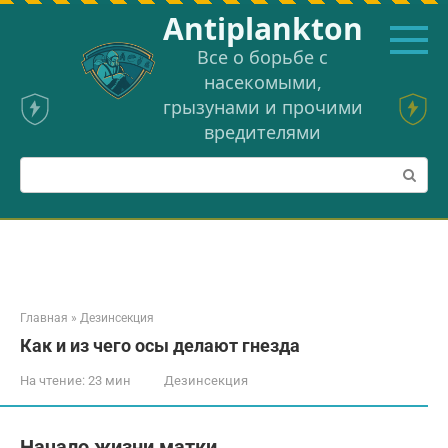
Перейти
Аntiplankton
к
контенту
Все о борьбе с
насекомыми,
грызунами и прочими
вредителями
Поиск:
Главная
»
Дезинсекция
Как и из чего осы делают гнезда
На чтение:
23 мин
Дезинсекция
Начало жизни матки