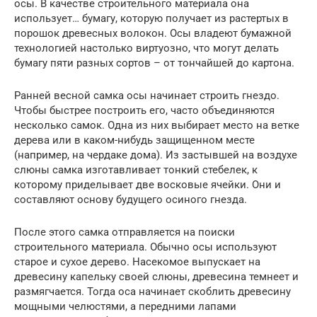
осы. В качестве строительного материала она
использует… бумагу, которую получает из растертых в
порошок древесных волокон. Осы владеют бумажной
технологией настолько виртуозно, что могут делать
бумагу пяти разных сортов – от тончайшей до картона.
Ранней весной самка осы начинает строить гнездо.
Чтобы быстрее построить его, часто объединяются
несколько самок. Одна из них выбирает место на ветке
дерева или в каком-нибудь защищенном месте
(например, на чердаке дома). Из застывшей на воздухе
слюны самка изготавливает тонкий стебелек, к
которому приделывает две восковые ячейки. Они и
составляют основу будущего осиного гнезда.
После этого самка отправляется на поиски
строительного материала. Обычно осы используют
старое и сухое дерево. Насекомое выпускает на
древесину капельку своей слюны, древесина темнеет и
размягчается. Тогда оса начинает скоблить древесину
мощными челюстями, а передними лапами