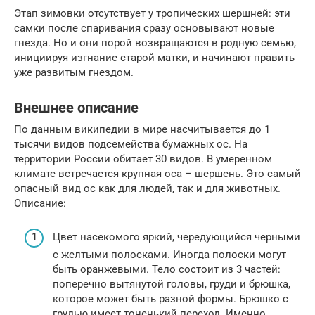
Этап зимовки отсутствует у тропических шершней: эти
самки после спаривания сразу основывают новые
гнезда. Но и они порой возвращаются в родную семью,
инициируя изгнание старой матки, и начинают править
уже развитым гнездом.
Внешнее описание
По данным википедии в мире насчитывается до 1
тысячи видов подсемейства бумажных ос. На
территории России обитает 30 видов. В умеренном
климате встречается крупная оса – шершень. Это самый
опасный вид ос как для людей, так и для животных.
Описание:
Цвет насекомого яркий, чередующийся черными
с желтыми полосками. Иногда полоски могут
быть оранжевыми. Тело состоит из 3 частей:
поперечно вытянутой головы, груди и брюшка,
которое может быть разной формы. Брюшко с
грудью имеет тоненький переход. Именно