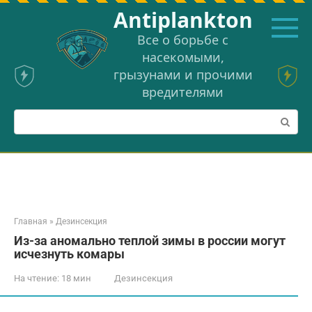
Перейти
Аntiplankton
к
контенту
Все о борьбе с
насекомыми,
грызунами и прочими
вредителями
Поиск:
Главная
»
Дезинсекция
Из-за аномально теплой зимы в россии могут
исчезнуть комары
На чтение:
18 мин
Дезинсекция