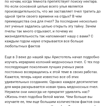
по ночам, когда темнота препятствует поиску нектара.
Но если основной целью всего улья является
производительность, что же заставляет пчел тратить до
одной трети своего времени на отдых? В чем
преимущества сна для пчел? За последние несколько
лет ученые задались целью открыть эту тайну. Зачем
пчелы так много отдыхают, и почему их
жизнедеятельность так напоминает нашу с вами? С
каждым годом науке открывается все больше
любопытных фактов
Еще в 3 веке до нашей эры Аристотель начал подробно
изучать иерархию колоний медоносных пчел. С тех пор
последующие поколения лучших ученых умов
постоянно возвращались к этой теме в своих работах.
Кажется, теперь науке известно все об этих
удивительных созданиях. Однако каждое десятилетие
для мира раскрывается новая грань медоносных пчел.
Неужели они никогда не прекратят удивлять нас?
«Жизнь пчел подобна белой магии. Чем больше вы
изучаете ее, тем еще большим количеством фактов она