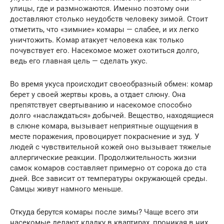
улицы, где и размножаются. Именно поэтому они
доставляют столько неудобств человеку зимой. Стоит
отметить, что «зимние» комары — слабее, и их легко
уничтожить. Комар атакует человека как только
почувствует его. Насекомое может охотиться долго,
ведь его главная цель — сделать укус.
Во время укуса происходит своеобразный обмен: комар
берет у своей жертвы кровь, а отдает слюну. Она
препятствует свертыванию и насекомое способно
долго «наслаждаться» добычей. Вещество, находящиеся
в слюне комара, вызывает неприятные ощущения в
месте поражения, провоцирует покраснение и зуд. У
людей с чувствительной кожей оно вызывает тяжелые
аллергические реакции. Продолжительность жизни
самок комаров составляет примерно от сорока до ста
дней. Все зависит от температуры окружающей среды.
Самцы живут намного меньше.
Откуда берутся комары после зимы? Чаще всего эти
насекомые делают кладку в квартирах, проникая в них