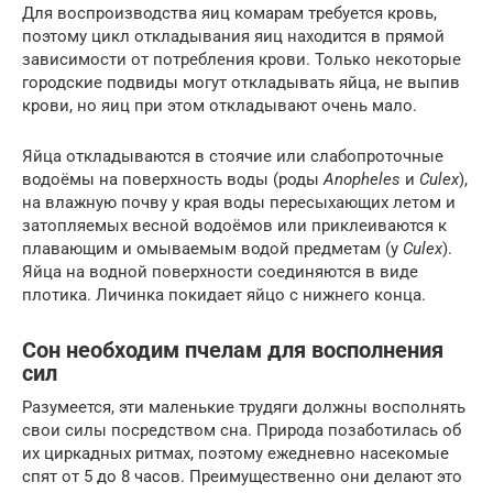
Для воспроизводства яиц комарам требуется кровь,
поэтому цикл откладывания яиц находится в прямой
зависимости от потребления крови. Только некоторые
городские подвиды могут откладывать яйца, не выпив
крови, но яиц при этом откладывают очень мало.
Яйца откладываются в стоячие или слабопроточные
водоёмы на поверхность воды (роды
Anopheles
и
Culex
),
на влажную почву у края воды пересыхающих летом и
затопляемых весной водоёмов или приклеиваются к
плавающим и омываемым водой предметам (у
Culex
).
Яйца на водной поверхности соединяются в виде
плотика. Личинка покидает яйцо с нижнего конца.
Сон необходим пчелам для восполнения
сил
Разумеется, эти маленькие трудяги должны восполнять
свои силы посредством сна. Природа позаботилась об
их циркадных ритмах, поэтому ежедневно насекомые
спят от 5 до 8 часов. Преимущественно они делают это