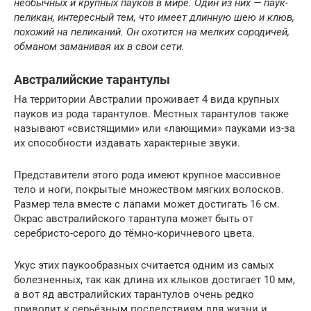
необычных и крупных пауков в мире. Один из них — паук-
пеликан, интересный тем, что имеет длинную шею и клюв,
похожий на пеликаний. Он охотится на мелких сородичей,
обманом заманивая их в свои сети.
Австралийские тарантулы
На территории Австралии проживает 4 вида крупных
пауков из рода тарантулов. Местных тарантулов также
называют «свистящими» или «лающими» пауками из-за
их способности издавать характерные звуки.
Представители этого рода имеют крупное массивное
тело и ноги, покрытые множеством мягких волосков.
Размер тела вместе с лапами может достигать 16 см.
Окрас австралийского тарантула может быть от
серебристо-серого до тёмно-коричневого цвета.
Укус этих паукообразных считается одним из самых
болезненных, так как длина их клыков достигает 10 мм,
а вот яд австралийских тарантулов очень редко
приводит к серьёзным последствиям для жизни и