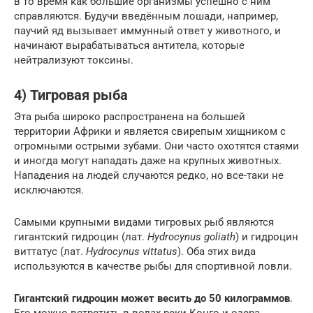
в то время как большие организмы успешно с ним
справляются. Будучи введённым лошади, например,
паучий яд вызывает иммунный ответ у животного, и
начинают вырабатываться антитела, которые
нейтрализуют токсины.
4) Тигровая рыба
Эта рыба широко распространена на большей
территории Африки и является свирепым хищником с
огромными острыми зубами. Они часто охотятся стаями
и иногда могут нападать даже на крупных животных.
Нападения на людей случаются редко, но все-таки не
исключаются.
Самыми крупными видами тигровых рыб являются
гигантский гидроцин (лат.
Hydrocynus goliath
) и гидроцин
виттатус (лат.
Hydrocynus vittatus
). Оба этих вида
используются в качестве рыбы для спортивной ловли.
Гигантский гидроцин может весить до 50 килограммов
.