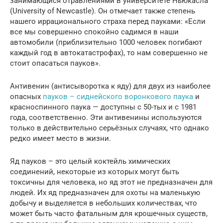
занимающися отравлениями в университете Ньюкасла
(University of Newcastle). Он отмечает также степень
нашего иррационального страха перед пауками: «Если
все мы совершенно спокойно садимся в наши
автомобили (приблизительно 1000 человек погибают
каждый год в автокатастрофах), то нам совершенно не
стоит опасаться пауков».
Антивенин (антисыворотка к яду) для двух из наиболее
опасных
пауков – сиднейского воронкового паука
и
красноспинного паука — доступны с 50-тых и с 1981
года, соответственно. Эти антивенины используются
только в действительно серьёзных случаях, что однако
редко имеет место в жизни.
Яд пауков – это целый коктейль химических
соединений, некоторые из которых могут быть
токсичны для человека, но яд этот не предназначен для
людей. Их яд предназначен для охоты на маленькую
добычу и выделяется в небольших количествах, что
может быть часто фатальным для крошечных существ,