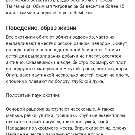
Его можно встретить в водах реки Конго и озера
Танганьика. Обычная тигровая рыба весит не более 15
килограммов и водится в реке Замбези.
Поведение, образ жизни
Все охотники обитают вблизи водоемов, часто их
вылавливают вместе с ряской сачком, неводом. Живут
на воде либо в непосредственной близости. Ловчих
сетей для вылавливания добычи не плетут, охотятся
активно. Оказавшись на воде, быстро формируют плот
из подручных материалов – сухой травы, листьев, коры.
Опутывают паутинкой несколько частей, сидят на плоту,
спокойно плавают по болоту, глубокой луже.
Полосатый паук охотник
Основой рациона выступают насекомые. А также
мальки, рачки, улитки, гусеницы. Крупные экземпляры
охотятся на рыб, лягушек, тритонов, ужей, змей.
Нападают из укромного места. Впрыскивают яд, слюну.
Первое вещество парализует жертву, второе –