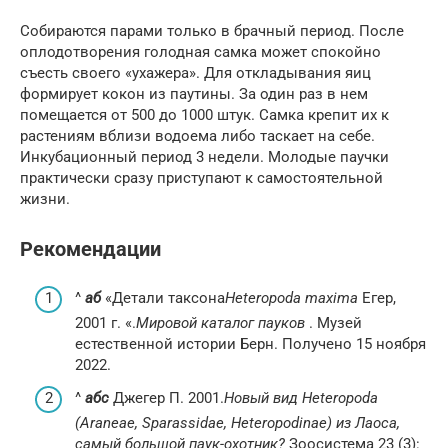
Собираются парами только в брачный период. После
оплодотворения голодная самка может спокойно
съесть своего «ухажера». Для откладывания яиц
формирует кокон из паутины. За один раз в нем
помещается от 500 до 1000 штук. Самка крепит их к
растениям вблизи водоема либо таскает на себе.
Инкубационный период 3 недели. Молодые паучки
практически сразу приступают к самостоятельной
жизни.
Рекомендации
^
а
б
«Детали таксона
Heteropoda maxima
Егер,
2001 г. «.
Мировой каталог пауков
. Музей
естественной истории Берн. Получено 15 ноября
2022.
^
а
б
c
Джегер П. 2001.
Новый вид Heteropoda
(Araneae, Sparassidae, Heteropodinae) из Лаоса,
самый большой паук-охотник?
Зоосистема 23 (3):