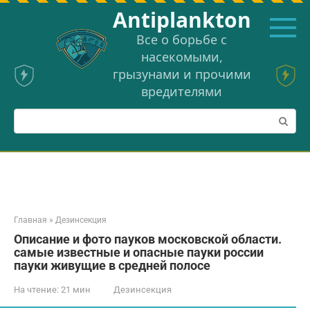
Перейти
Аntiplankton
к
контенту
Все о борьбе с
насекомыми,
грызунами и прочими
вредителями
Поиск:
Главная
»
Дезинсекция
Описание и фото пауков московской области.
самые известные и опасные пауки россии
пауки живущие в средней полосе
На чтение:
21 мин
Дезинсекция