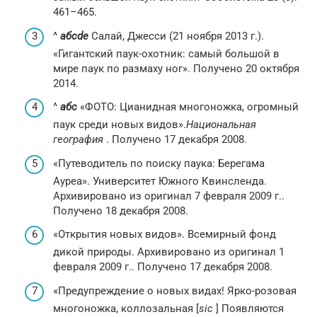
461–465.
^
а
б
c
d
е
Салай, Джесси (21 ноября 2013 г.).
«Гигантский паук-охотник: самый большой в
мире паук по размаху ног». Получено 20 октября
2014.
^
а
б
c
«ФОТО: Цианидная многоножка, огромный
паук среди новых видов».
Национальная
география
. Получено 17 декабря 2008.
«Путеводитель по поиску паука: Берегама
Ауреа». Университет Южного Квинсленда.
Архивировано из оригинал 7 февраля 2009 г..
Получено 18 декабря 2008.
«Открытия новых видов». Всемирный фонд
дикой природы. Архивировано из оригинал 1
февраля 2009 г.. Получено 17 декабря 2008.
«Предупреждение о новых видах! Ярко-розовая
многоножка, коллозальная [
sic
] Появляются