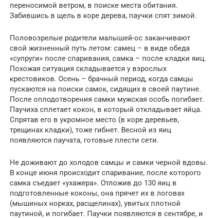
переносимой ветром, в поиске места обитания.
Забившись в щель в коре дерева, паучки спят зимой.
Половозрелые родители малышей-ос заканчивают
свой жизненный путь летом: самец – в виде обеда
«супруги» после спаривания, самка – после кладки яиц.
Похожая ситуация складывается у взрослых
крестовиков. Осень – брачный период, когда самцы
пускаются на поиски самок, сидящих в своей паутине.
После оплодотворения самки мужская особь погибает.
Паучиха сплетает кокон, в который откладывает яйца.
Спрятав его в укромное место (в коре деревьев,
трещинах кладки), тоже гибнет. Весной из яиц
появляются паучата, готовые плести сети.
Не доживают до холодов самцы и самки черной вдовы.
В конце июня происходит спаривание, после которого
самка съедает «ухажера». Отложив до 130 яиц в
подготовленные коконы, она прячет их в логовах
(мышиных норках, расщелинах), увитых плотной
паутиной, и погибает. Паучки появляются в сентябре, и