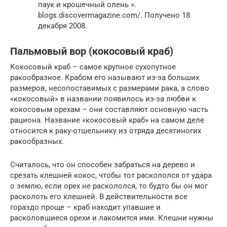
паук и крошечный олень ».
blogs.discovermagazine.com/. Получено 18
декабря 2008.
Пальмовый вор (кокосовый краб)
Кокосовый краб – самое крупное сухопутное
ракообразное. Крабом его называют из-за больших
размеров, несопоставимых с размерами рака, а слово
«кокосовый» в названии появилось из-за любви к
кокосовым орехам – они составляют основную часть
рациона. Название «кокосовый краб» на самом деле
относится к раку-отшельнику из отряда десятиногих
ракообразных.
Считалось, что он способен забраться на дерево и
срезать клешней кокос, чтобы тот раскололся от удара
о землю, если орех не раскололся, то будто бы он мог
расколоть его клешней. В действительности все
гораздо проще – краб находит упавшие и
расколовшиеся орехи и лакомится ими. Клешни нужны