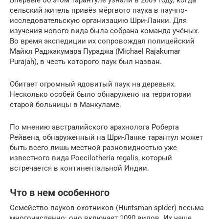
Впервые об этом тарантуле узнали в 2009 году, когда
сельский житель привёз мёртвого паука в научно-
исследовательскую организацию Шри-Ланки. Для
изучения нового вида была собрана команда учёных.
Во время экспедиции их сопровождал полицейский
Майкл Раджакумара Пураджа (Michael Rajakumar
Purajah), в честь которого паук был назван.
Обитает огромный ядовитый паук на деревьях.
Несколько особей было обнаружено на территории
старой больницы в Манкуламе.
По мнению австралийского арахнолога Роберта
Рейвена, обнаруженный на Шри-Ланке тарантул может
быть всего лишь местной разновидностью уже
известного вида Poecilotheria regalis, который
встречается в континентальной Индии.
Что в нем особенного
Семейство пауков охотников (Huntsman spider) весьма
многочисленно: оно включает 1090 видов. Их чаще