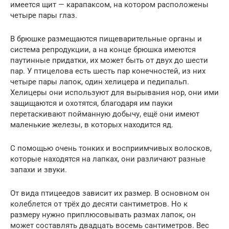
имеется щит — карапаксом, на котором расположены
четыре пары глаз.
В брюшке размещаются пищеварительные органы и
система репродукции, а на конце брюшка имеются
паутинные придатки, их может быть от двух до шести
пар. У птицелова есть шесть пар конечностей, из них
четыре пары лапок, один хелицера и педипальп.
Хелицеры они используют для вырывания нор, они ими
защищаются и охотятся, благодаря им пауки
перетаскивают пойманную добычу, ещё они имеют
маленькие железы, в которых находится яд.
С помощью очень тонких и восприимчивых волосков,
которые находятся на лапках, они различают разные
запахи и звуки.
От вида птицеедов зависит их размер. В основном он
колеблется от трёх до десяти сантиметров. Но к
размеру нужно приплюсовывать размах лапок, он
может составлять двадцать восемь сантиметров. Вес