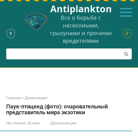
Перейти
Аntiplankton
к
контенту
Все о борьбе с
насекомыми,
грызунами и прочими
вредителями
Поиск:
Главная
»
Дезинсекция
Паук-птицеед (фото): очаровательный
представитель мира экзотики
На чтение:
26 мин
Дезинсекция