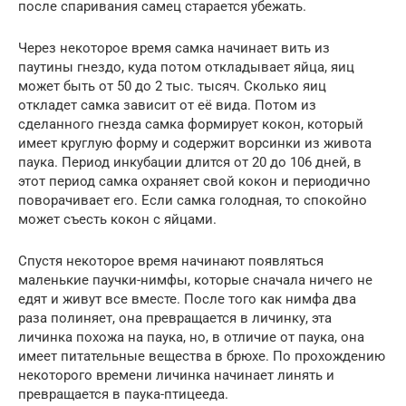
после спаривания самец старается убежать.
Через некоторое время самка начинает вить из
паутины гнездо, куда потом откладывает яйца, яиц
может быть от 50 до 2 тыс. тысяч. Сколько яиц
откладет самка зависит от её вида. Потом из
сделанного гнезда самка формирует кокон, который
имеет круглую форму и содержит ворсинки из живота
паука. Период инкубации длится от 20 до 106 дней, в
этот период самка охраняет свой кокон и периодично
поворачивает его. Если самка голодная, то спокойно
может съесть кокон с яйцами.
Спустя некоторое время начинают появляться
маленькие паучки-нимфы, которые сначала ничего не
едят и живут все вместе. После того как нимфа два
раза полиняет, она превращается в личинку, эта
личинка похожа на паука, но, в отличие от паука, она
имеет питательные вещества в брюхе. По прохождению
некоторого времени личинка начинает линять и
превращается в паука-птицееда.