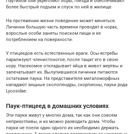
Паутиной они укрепляют норы, гнезда и обеспечивают
более быстрый подъем и спуск по ней в жилище.
На протяжении жизни поведение может меняться.
Личинки большую часть времени проводят в норах,
взрослые особи заняты поиском пищи и ее
потреблением на поверхности.
У птицеедов есть естественные враги. Осы-ястребы
парализуют членистоногое, после тащат его в свою
нору. Насекомое откладывает яйца в живот жертвы и
запечатывает их. Вылупившиеся личинки питаются
остатками паука. На представителя мигаломорфных
нападают хищные сколопендры, скорпионы, пауки рода
Lycosidae.
Паук-птицеед в домашних условиях
Эти пауки живут у многих дома, так как они совсем
неприхотливы, и их можно разводить дома. Чтобы
пауки не поели один одного их необходимо держать
поодиночке. А также следует додерживаться некоторых