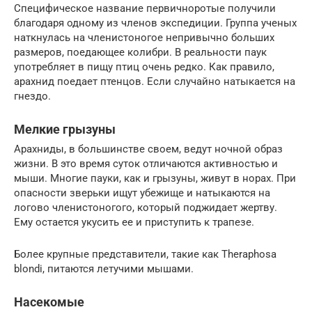
Специфическое название первичноротые получили
благодаря одному из членов экспедиции. Группа ученых
наткнулась на членистоногое непривычно больших
размеров, поедающее колибри. В реальности паук
употребляет в пищу птиц очень редко. Как правило,
арахнид поедает птенцов. Если случайно натыкается на
гнездо.
Мелкие грызуны
Арахниды, в большинстве своем, ведут ночной образ
жизни. В это время суток отличаются активностью и
мыши. Многие пауки, как и грызуны, живут в норах. При
опасности зверьки ищут убежище и натыкаются на
логово членистоногого, который поджидает жертву.
Ему остается укусить ее и приступить к трапезе.
Более крупные представители, такие как Theraphosa
blondi, питаются летучими мышами.
Насекомые