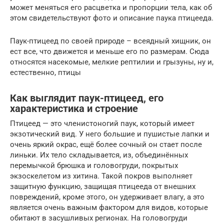
может меняться его расцветка и пропорции тела, как об
этом свидетельствуют фото и описание паука птицееда.
Паук-птицеед по своей природе – всеядный хищник, он
ест все, что движется и меньше его по размерам. Сюда
относятся насекомые, мелкие рептилии и грызуны, ну и,
естественно, птицы
Как выглядит паук-птицеед, его
характеристика и строение
Птицеед — это членистоногий паук, который имеет
экзотический вид. У него большие и пушистые лапки и
очень яркий окрас, ещё более сочный он стает после
линьки. Их тело складывается, из, объединённых
перемычкой брюшка и головогруди, покрытых
экзоскелетом из хитина. Такой покров выполняет
защитную функцию, защищая птицееда от внешних
повреждений, кроме этого, он удерживает влагу, а это
является очень важным фактором для видов, которые
обитают в засушливых регионах. На головогруди