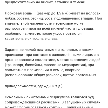
предпочтительно на висках, затылке и темени.
Лобковая вошь — (размер до 1,5 мм) живет на волосах
лобка, бровей, ресниц, усов, подмышечных впадин. При
значительной численности насекомые могут
распространяться на всей нижней части туловища,
особенно на животе, после укусов остаются
характерные синюшные следы.
Заражение людей платяными и головными вшами
происходит при контакте с завшивлёнными лицами в
организованном коллективе, местах скопления людей
(транспорт, бассейны, массовые мероприятия), при
совместном проживании в семье, квартире
(использование общих расчесок, щеток, постельных
принадлежностей, одежды и т.д.)
Основными симптомами педикулеза являются зуд,
сопровождающийся расчесами. В запущенных случаях
может сформироваться «колтун» — запутывание и