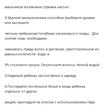
мальчиков возможна стрижка наголо.
4.Удалите механическим способом (выберите руками
или вычешите
частым гребешком) погибших насекомых и гниды. Для
снятия гнид необходимо
смачивать пряди волос в растворе, приготовленном из
равных количеств воды и
9% столового уксуса. Ополосните волосы тѐплой водой.
5.Наденьте ребѐнку чистое бельѐ и одежду.
6.Постирайте постельное бельѐ и вещи ребѐнка
отдельно от других
вещей, прогладьте их утюгом с использованием пара.