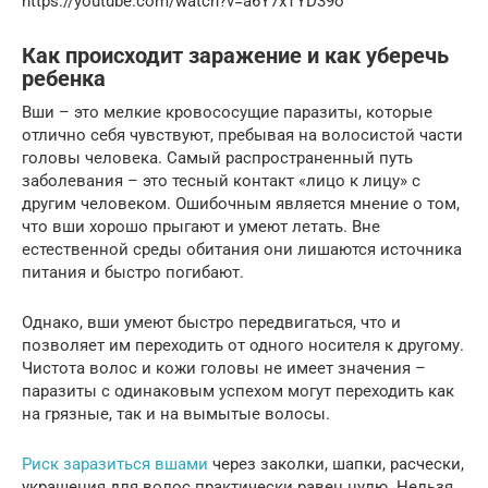
https://youtube.com/watch?v=a6Y7xTYD39o
Как происходит заражение и как уберечь
ребенка
Вши – это мелкие кровососущие паразиты, которые
отлично себя чувствуют, пребывая на волосистой части
головы человека. Самый распространенный путь
заболевания – это тесный контакт «лицо к лицу» с
другим человеком. Ошибочным является мнение о том,
что вши хорошо прыгают и умеют летать. Вне
естественной среды обитания они лишаются источника
питания и быстро погибают.
Однако, вши умеют быстро передвигаться, что и
позволяет им переходить от одного носителя к другому.
Чистота волос и кожи головы не имеет значения –
паразиты с одинаковым успехом могут переходить как
на грязные, так и на вымытые волосы.
Риск заразиться вшами
через заколки, шапки, расчески,
украшения для волос практически равен нулю. Нельзя