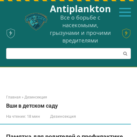
Перейти
Аntiplankton
к
контенту
Все о борьбе с
насекомыми,
грызунами и прочими
вредителями
Поиск:
Главная
»
Дезинсекция
Вши в детском саду
На чтение:
18 мин
Дезинсекция
Памятка для родителей о профилактике