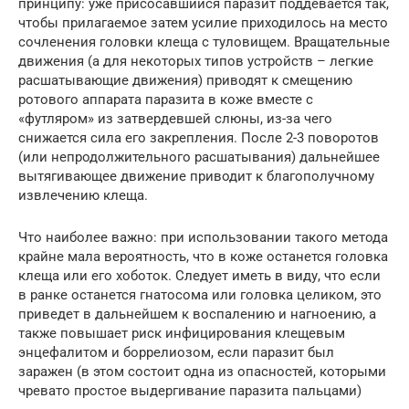
принципу: уже присосавшийся паразит поддевается так,
чтобы прилагаемое затем усилие приходилось на место
сочленения головки клеща с туловищем. Вращательные
движения (а для некоторых типов устройств – легкие
расшатывающие движения) приводят к смещению
ротового аппарата паразита в коже вместе с
«футляром» из затвердевшей слюны, из-за чего
снижается сила его закрепления. После 2-3 поворотов
(или непродолжительного расшатывания) дальнейшее
вытягивающее движение приводит к благополучному
извлечению клеща.
Что наиболее важно: при использовании такого метода
крайне мала вероятность, что в коже останется головка
клеща или его хоботок. Следует иметь в виду, что если
в ранке останется гнатосома или головка целиком, это
приведет в дальнейшем к воспалению и нагноению, а
также повышает риск инфицирования клещевым
энцефалитом и боррелиозом, если паразит был
заражен (в этом состоит одна из опасностей, которыми
чревато простое выдергивание паразита пальцами)