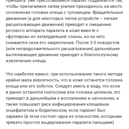
принципу: уже присосавшийся паразит поддевается так,
чтобы прилагаемое затем усилие приходилось на место
сочленения головки клеща с туловищем. Вращательные
движения (а для некоторых типов устройств – легкие
расшатывающие движения) приводят к смещению
ротового аппарата паразита в коже вместе с
«футляром» из затвердевшей слюны, из-за чего
снижается сила его закрепления. После 2-3 поворотов
(или непродолжительного расшатывания) дальнейшее
вытягивающее движение приводит к благополучному
извлечению клеща.
Что наиболее важно: при использовании такого метода
крайне мала вероятность, что в коже останется головка
клеща или его хоботок. Следует иметь в виду, что если
в ранке останется гнатосома или головка целиком, это
приведет в дальнейшем к воспалению и нагноению, а
также повышает риск инфицирования клещевым
энцефалитом и боррелиозом, если паразит был
заражен (в этом состоит одна из опасностей, которыми
чревато простое выдергивание паразита пальцами)