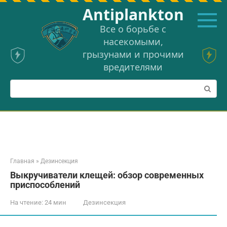
Перейти
Аntiplankton
к
контенту
Все о борьбе с
насекомыми,
грызунами и прочими
вредителями
Поиск:
Главная
»
Дезинсекция
Выкручиватели клещей: обзор современных
приспособлений
На чтение:
24 мин
Дезинсекция