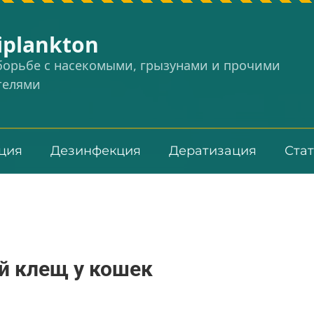
iplankton
 борьбе с насекомыми, грызунами и прочими
телями
ция
Дезинфекция
Дератизация
Ста
й клещ у кошек