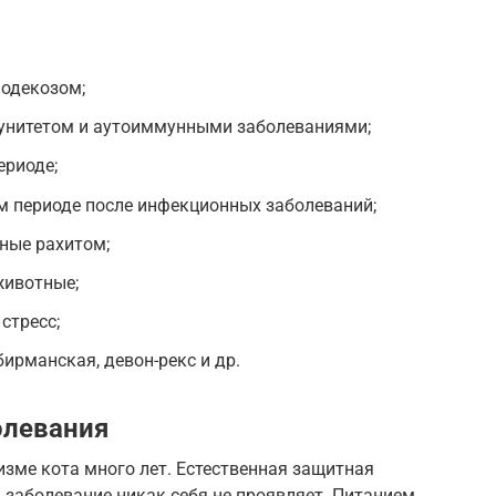
одекозом;
унитетом и аутоиммунными заболеваниями;
ериоде;
м периоде после инфекционных заболеваний;
ные рахитом;
животные;
стресс;
ирманская, девон-рекс и др.
олевания
зме кота много лет. Естественная защитная
 заболевание никак себя не проявляет. Питанием