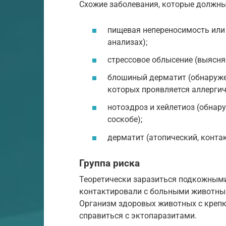
Схожие заболевания, которые должны
пищевая непереносимость или 
анализах);
стрессовое облысение (выясня
блошиный дерматит (обнаруже
которых проявляется аллергич
нотоэдроз и хейлетиоз (обна
соскобе);
дерматит (атопический, конта
Группа риска
Теоретически заразиться подкожными
контактировали с больными животным
Организм здоровых животных с креп
справиться с эктопаразитами.