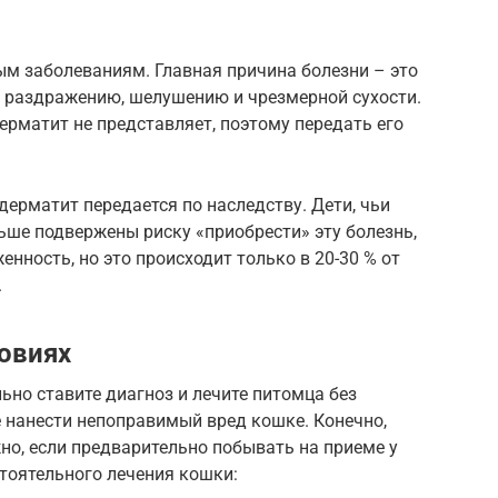
ым заболеваниям. Главная причина болезни – это
к раздражению, шелушению и чрезмерной сухости.
рматит не представляет, поэтому передать его
дерматит передается по наследству. Дети, чьи
ьше подвержены риску «приобрести» эту болезнь,
нность, но это происходит только в 20-30 % от
.
овиях
ьно ставите диагноз и лечите питомца без
е нанести непоправимый вред кошке. Конечно,
но, если предварительно побывать на приеме у
тоятельного лечения кошки: