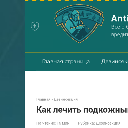
Перейти
к
Аnt
контенту
Все о
вреди
Главная страница
Дезинсек
Главная
»
Дезинсекция
Как лечить подкожны
На чтение:
16 мин
Рубрика:
Дезинсекция