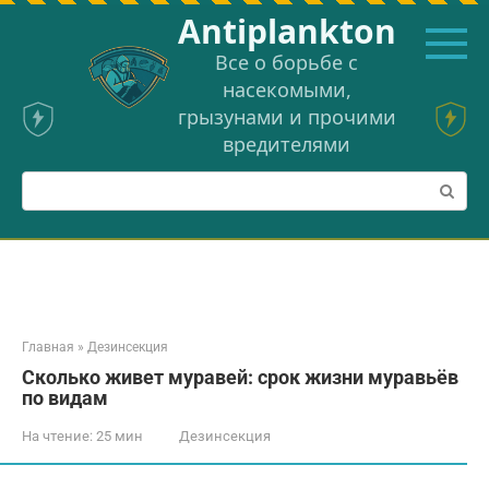
Перейти
Аntiplankton
к
контенту
Все о борьбе с
насекомыми,
грызунами и прочими
вредителями
Поиск:
Главная
»
Дезинсекция
Сколько живет муравей: срок жизни муравьёв
по видам
На чтение:
25 мин
Дезинсекция