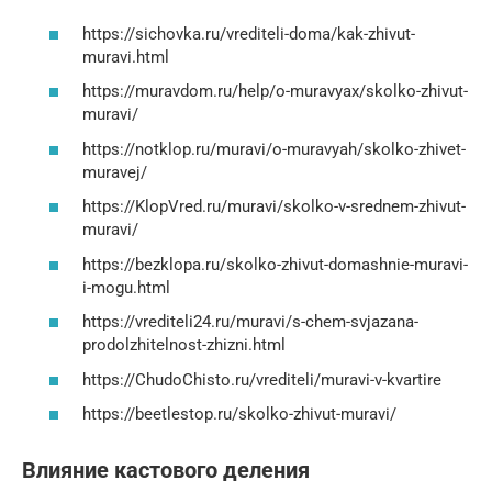
https://sichovka.ru/vrediteli-doma/kak-zhivut-
muravi.html
https://muravdom.ru/help/o-muravyax/skolko-zhivut-
muravi/
https://notklop.ru/muravi/o-muravyah/skolko-zhivet-
muravej/
https://KlopVred.ru/muravi/skolko-v-srednem-zhivut-
muravi/
https://bezklopa.ru/skolko-zhivut-domashnie-muravi-
i-mogu.html
https://vrediteli24.ru/muravi/s-chem-svjazana-
prodolzhitelnost-zhizni.html
https://ChudoChisto.ru/vrediteli/muravi-v-kvartire
https://beetlestop.ru/skolko-zhivut-muravi/
Влияние кастового деления