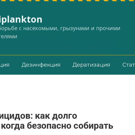
iplankton
 борьбе с насекомыми, грызунами и прочими
телями
ция
Дезинфекция
Дератизация
Ста
ицидов: как долго
 когда безопасно собирать