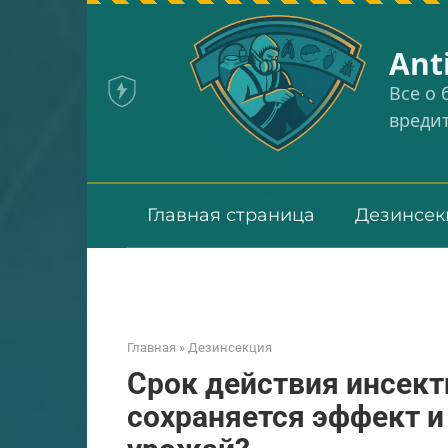
Перейти
к
Аnt
контенту
Все о
вреди
Главная страница
Дезинсек
Главная
»
Дезинсекция
Срок действия инсект
сохраняется эффект и