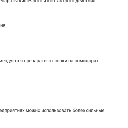
епараты кишечного и контактного действия:
ия;
мендуются препараты от совки на помидорах:
редприятиях можно использовать более сильные