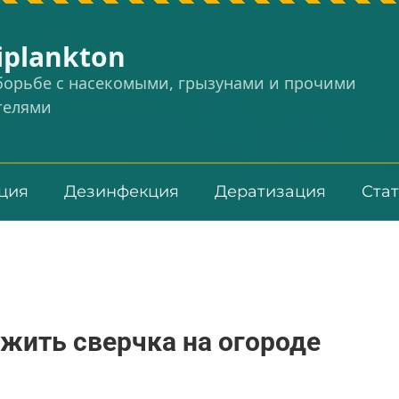
iplankton
 борьбе с насекомыми, грызунами и прочими
телями
ция
Дезинфекция
Дератизация
Ста
ожить сверчка на огороде