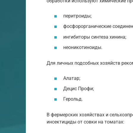
обработки используют химические пр
перитроиды;
фосфорорганические соединен
ингибиторы синтеза хинина;
неоникотиноиды.
Для личных подсобных хозяйств реко
Алатар;
Децис Профи;
Герольд.
В фермерских хозяйствах и сельхозп
инсектициды от совки на томатах: