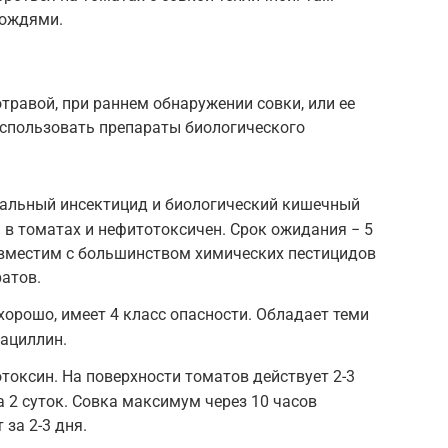
дождями.
травой, при раннем обнаружении совки, или ее
спользовать препараты биологического
иальный инсектицид и биологический кишечный
я в томатах и нефитотоксичен. Срок ожидания − 5
Совместим с большинством химических пестицидов
ратов.
хорошо, имеет 4 класс опасности. Обладает теми
бациллин.
токсин. На поверхности томатов действует 2-3
за 2 суток. Совка максимум через 10 часов
 за 2-3 дня.