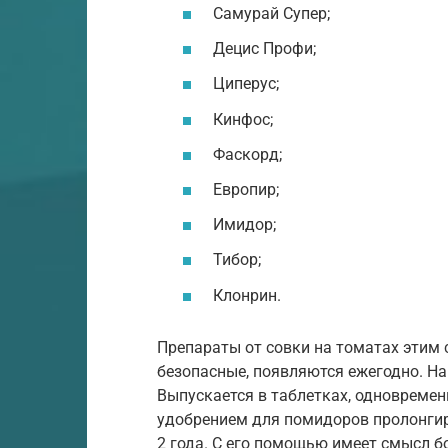
Самурай Супер;
Децис Профи;
Циперус;
Кинфос;
Фаскорд;
Европир;
Имидор;
Тибор;
Клонрин.
Препараты от совки на томатах этим 
безопасные, появляются ежегодно. На
Выпускается в таблетках, одновреме
удобрением для помидоров пролонгиро
2 года. С его помощью имеет смысл б