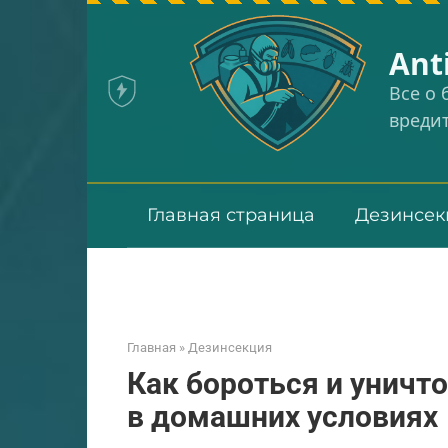
Перейти
к
Аnt
контенту
Все о
вреди
Главная страница
Дезинсек
Главная
»
Дезинсекция
Как бороться и уничт
в домашних условиях