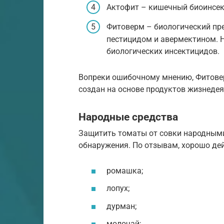
Актофит – кишечный биоинсек
Фитоверм – биологический пр
пестицидом и авермектином. Н
биологических инсектицидов.
Вопреки ошибочному мнению, Фитовер
создан на основе продуктов жизнедеяте
Народные средства
Защитить томаты от совки народными
обнаружения. По отзывам, хорошо де
ромашка;
лопух;
дурман;
молочай;