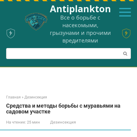
Перейти
Аntiplankton
к
контенту
Все о борьбе с
насекомыми,
грызунами и прочими
вредителями
Поиск:
Главная
»
Дезинсекция
Средства и методы борьбы с муравьями на
садовом участке
На чтение:
25 мин
Дезинсекция