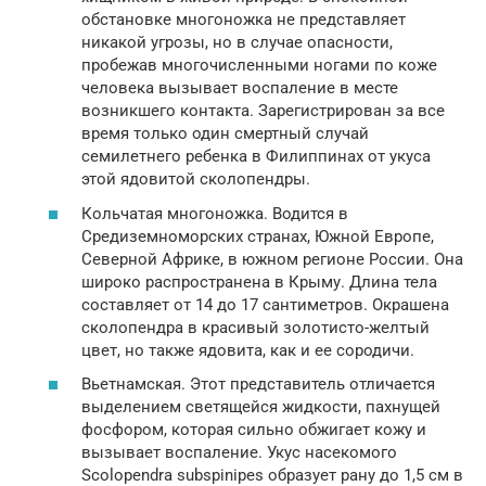
обстановке многоножка не представляет
никакой угрозы, но в случае опасности,
пробежав многочисленными ногами по коже
человека вызывает воспаление в месте
возникшего контакта. Зарегистрирован за все
время только один смертный случай
семилетнего ребенка в Филиппинах от укуса
этой ядовитой сколопендры.
Кольчатая многоножка. Водится в
Средиземноморских странах, Южной Европе,
Северной Африке, в южном регионе России. Она
широко распространена в Крыму. Длина тела
составляет от 14 до 17 сантиметров. Окрашена
сколопендра в красивый золотисто-желтый
цвет, но также ядовита, как и ее сородичи.
Вьетнамская. Этот представитель отличается
выделением светящейся жидкости, пахнущей
фосфором, которая сильно обжигает кожу и
вызывает воспаление. Укус насекомого
Scolopendra subspinipes образует рану до 1,5 см в