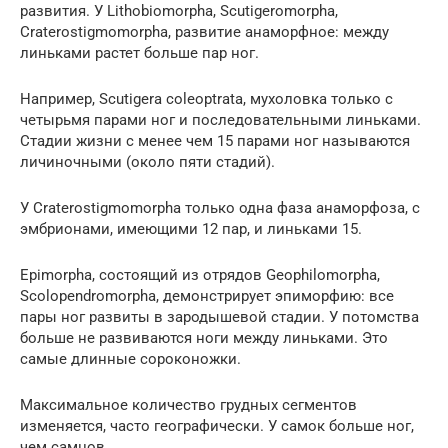
развития. У Lithobiomorpha, Scutigeromorpha,
Craterostigmomorpha, развитие анаморфное: между
линьками растет больше пар ног.
Например, Scutigera coleoptrata, мухоловка только с
четырьмя парами ног и последовательными линьками.
Стадии жизни с менее чем 15 парами ног называются
личиночными (около пяти стадий).
У Craterostigmomorpha только одна фаза анаморфоза, с
эмбрионами, имеющими 12 пар, и линьками 15.
Epimorpha, состоящий из отрядов Geophilomorpha,
Scolopendromorpha, демонстрирует эпиморфию: все
пары ног развиты в зародышевой стадии. У потомства
больше не развиваются ноги между линьками. Это
самые длинные сороконожки.
Максимальное количество грудных сегментов
изменяется, часто географически. У самок больше ног,
чем самцов.