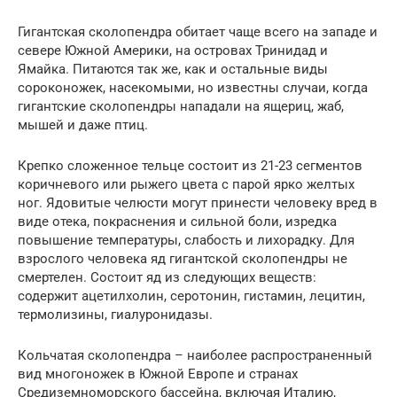
Гигантская сколопендра обитает чаще всего на западе и
севере Южной Америки, на островах Тринидад и
Ямайка. Питаются так же, как и остальные виды
сороконожек, насекомыми, но известны случаи, когда
гигантские сколопендры нападали на ящериц, жаб,
мышей и даже птиц.
Крепко сложенное тельце состоит из 21-23 сегментов
коричневого или рыжего цвета с парой ярко желтых
ног. Ядовитые челюсти могут принести человеку вред в
виде отека, покраснения и сильной боли, изредка
повышение температуры, слабость и лихорадку. Для
взрослого человека яд гигантской сколопендры не
смертелен. Состоит яд из следующих веществ:
содержит ацетилхолин, серотонин, гистамин, лецитин,
термолизины, гиалуронидазы.
Кольчатая сколопендра – наиболее распространенный
вид многоножек в Южной Европе и странах
Средиземноморского бассейна, включая Италию,