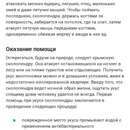
атаковать мелких ящериц, лягушек, птиц, маленьких
змей и даже летучих мышей. Чтобы поймать
последнюю, сколопендра, держась когтями за
поверхность, забирается на потолок, где та спит, затем
атакует летучую мышь передними когтями,
одновременно обвивая жертву и вводя в нее яд.
Оказание помощи
Остерегаться, будучи на природе, следует крымскую
сколопендру. Она атакует остановившихся на ночлег в
лесу или на пляже туристов или отдыхающих. Получить
укус многоножки можно и в домашних условиях, живя в
недостаточно изолированной квартире. Ввиду того, что
сколопендра ведет ночной образ жизни, ощутить укус
спящему дома человеку удается не всегда. Первая
помощь при укусе сколопендры заключается в
проведении следующих процедур:
поврежденное место укуса промывают водой с
применением антибактериального