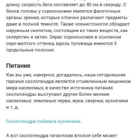
длину, скорость бега составляет до 40 см в секунду. С
боков головы у сороконожки имеются фасеточные
органы зрения, которые отлично различают предметы
даже в полной темноте. Также членистоногое обладает
наружным скелетом, состоящим из таких веществ, как
склеротин и хитин. Окрас сороконожек в основном
серо-желтого оттенка, вдоль туловища имеются 3
продольные полоски.
Питание
Как вы уже, наверное, догадались, наша сегодняшняя
героиня сколопендра является отъявленным хищником
мира насекомых, в качестве источника питания
сколопендры выступают другие более мелкие
насекомые: земляные черви, жуки, сверчки, кузнечики
и т. д.
Сколопендра поймала кузнечика
.
А вот сколопендра гигантская вполне себе может