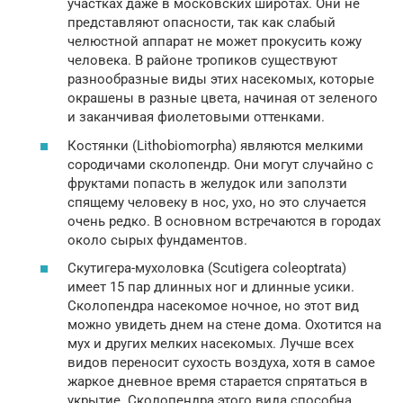
участках даже в московских широтах. Они не
представляют опасности, так как слабый
челюстной аппарат не может прокусить кожу
человека. В районе тропиков существуют
разнообразные виды этих насекомых, которые
окрашены в разные цвета, начиная от зеленого
и заканчивая фиолетовыми оттенками.
Костянки (Lithobiomorpha) являются мелкими
сородичами сколопендр. Они могут случайно с
фруктами попасть в желудок или заползти
спящему человеку в нос, ухо, но это случается
очень редко. В основном встречаются в городах
около сырых фундаментов.
Скутигера-мухоловка (Scutigera coleoptrata)
имеет 15 пар длинных ног и длинные усики.
Сколопендра насекомое ночное, но этот вид
можно увидеть днем на стене дома. Охотится на
мух и других мелких насекомых. Лучше всех
видов переносит сухость воздуха, хотя в самое
жаркое дневное время старается спрятаться в
укрытие. Сколопендра этого вида способна