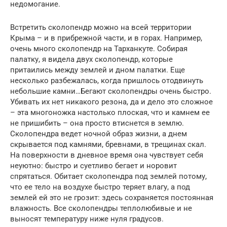
недомогание.
Встретить сколопендр можно на всей территории
Крыма – и в прибрежной части, и в горах. Например,
очень много сколопендр на Тарханкуте. Собирая
палатку, я видела двух сколопендр, которые
притаились между землей и дном палатки. Еще
несколько разбежалась, когда пришлось отодвинуть
небольшие камни…Бегают сколопендры очень быстро.
Убивать их нет никакого резона, да и дело это сложное
– эта многоножка настолько плоская, что и камнем ее
не пришибить – она просто втиснется в землю.
Сколопендра ведет ночной образ жизни, а днем
скрывается под камнями, бревнами, в трещинах скал.
На поверхности в дневное время она чувствует себя
неуютно: быстро и суетливо бегает и норовит
спрятаться. Обитает сколопендра под землей потому,
что ее тело на воздухе быстро теряет влагу, а под
землей ей это не грозит: здесь сохраняется постоянная
влажность. Все сколопендры теплолюбивые и не
выносят температуру ниже нуля градусов.