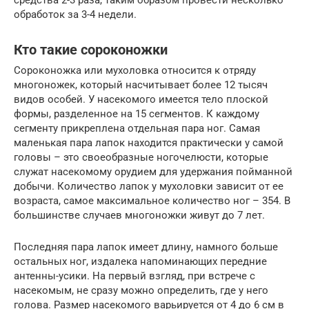
средства 2-3 раза, таким образом провести несколько
обработок за 3-4 недели.
Кто такие сороконожки
Сороконожка или мухоловка относится к отряду
многоножек, который насчитывает более 12 тысяч
видов особей. У насекомого имеется тело плоской
формы, разделенное на 15 сегментов. К каждому
сегменту прикреплена отдельная пара ног. Самая
маленькая пара лапок находится практически у самой
головы – это своеобразные ногочелюсти, которые
служат насекомому орудием для удержания пойманной
добычи. Количество лапок у мухоловки зависит от ее
возраста, самое максимальное количество ног – 354. В
большинстве случаев многоножки живут до 7 лет.
Последняя пара лапок имеет длину, намного больше
остальных ног, издалека напоминающих передние
антенны-усики. На первый взгляд, при встрече с
насекомым, не сразу можно определить, где у него
голова. Размер насекомого варьируется от 4 до 6 см в