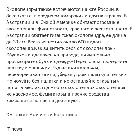
Сколопендры также встречаются на юге России, в
Закавказье, в средиземноморских и других странах. В
Австралии и в Южной Америке обитают огромные
сколопендры фиолетового, красного и желтого цвета. В
Австралии обитает гигантская сколопендра, ее длина –
до 30 см. Всего известно около 600 видов
сколопендр.Как защитить себя от сколопендры-
Обуваясь и одеваясь на природе, внимательно
просмотрите обувь и одежду.- Перед сном проверяйте
палатку и спальник. Будьте внимательны,
переворачивая камни, убирая утром палатку и пенки.-
Не ночуйте без палатки и не оставляйте открытым
полог в местах, где много сколопендр.- Сколопендра –
не насекомое, фумигаторы и прочие средства
химзащиты на нее не действуют.
См. также Ужи и ежи Казантипа
IT news