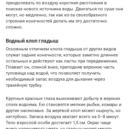
преодолевать по воздуху короткие расстояния в
поисках нового источника воды. Двигаться по суше они
могут, но медленно, так как из-за своеобразного
строения конечностей делать им это достаточно
сложно.
Водный клоп гладыш
Основным отличием клопа гладыша от других видов
служат задние конечности, которые заметно длиннее
остальных и действуют как ласты при передвижении.
Плавает он, спиной вниз, приподняв верхнюю часть
туловища над водой, что позволяет получить
необходимый запас воздуха для дыхания через
трахейную трубку.
Крупные красные глаза выискивают добычу в верхних
слоях водоема. Ею становятся мелкие рыбки, комары и
другие насекомые. За жертвой клоп может нырнуть, но
неглубоко. Запаса воздуха хватает всего на 5–8 минут.
Тело взрослой особи достигает 1,5 см. Окрас чаще
всего коричневого цвета, но гладыш может менять