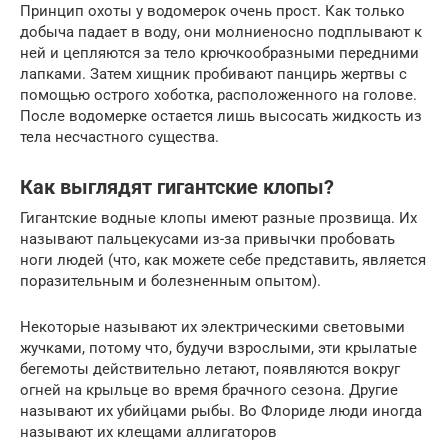
Принцип охоты у водомерок очень прост. Как только
добыча падает в воду, они молниеносно подплывают к
ней и цепляются за тело крючкообразными передними
лапками. Затем хищник пробивают панцирь жертвы с
помощью острого хоботка, расположенного на голове.
После водомерке остается лишь высосать жидкость из
тела несчастного существа.
Как выглядят гигантские клопы?
Гигантские водные клопы имеют разные прозвища. Их
называют пальцекусами из-за привычки пробовать
ноги людей (что, как можете себе представить, является
поразительным и болезненным опытом).
Некоторые называют их электрическими световыми
жучками, потому что, будучи взрослыми, эти крылатые
бегемоты действительно летают, появляются вокруг
огней на крыльце во время брачного сезона. Другие
называют их убийцами рыбы. Во Флориде люди иногда
называют их клещами аллигаторов