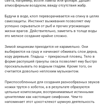
света, например, возле лампы или фонаря. Дышит
атмосферным воздухом, ввиду отсутствия жабр.
Будучи в воде, клоп переворачивается на спину в целях
самозащиты. Инстинкт выживания позволяет ему
успешно скрываться от рыб и прочих угрожающих
жизни врагов. Действительно, заметить в толще воды
это мелкое создание крайне сложно.
Зимой хищникам приходится не карамельно. Они
выбираются на сушу и начинают обживать слои дерна,
кору деревьев. Гладыш – прекрасный пловец. Тело в
форме распухшей гранулы овса позволяет ему быстро
проскальзывать по водным гладям. Кроме того, он
считается довольно неплохим музыкантом.
Приспособленные для создания разнообразных звуков
ножки трутся о хоботок, а в результате образуются
цельные композиции, воспринимаемые истинными
ценителями как настоящие симфонии. Чем-то
напоминает этот цокот-клекот шумную деятельность