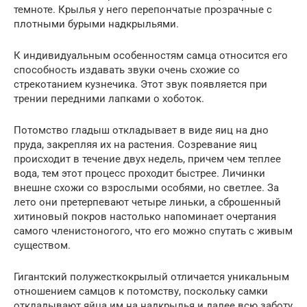
темноте. Крылья у него перепончатые прозрачные с
плотными бурыми надкрыльями.
К индивидуальным особенностям самца относится его
способность издавать звуки очень схожие со
стрекотанием кузнечика. Этот звук появляется при
трении передними лапками о хоботок.
Потомство гладыш откладывает в виде яиц на дно
пруда, закрепляя их на растения. Созревание яиц
происходит в течение двух недель, причем чем теплее
вода, тем этот процесс проходит быстрее. Личинки
внешне схожи со взрослыми особями, но светлее. За
лето они претерпевают четыре линьки, а сброшенный
хитиновый покров настолько напоминает очертания
самого членистоногого, что его можно спутать с живым
существом.
Гигантский полужесткокрылый отличается уникальным
отношением самцов к потомству, поскольку самки
откладывают яйца им на надкрылья и далее всю заботу