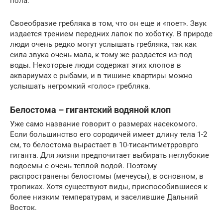
пола.
Своеобразие гребляка в том, что он еще и «поет». Звук
издается трением передних лапок по хоботку. В природе
люди очень редко могут услышать гребляка, так как
сила звука очень мала, к тому же раздается из-под
воды. Некоторые люди содержат этих клопов в
аквариумах с рыбами, и в тишине квартиры можно
услышать негромкий «голос» гребляка.
Белостома – гигантский водяной клоп
Уже само название говорит о размерах насекомого.
Если большинство его сородичей имеет длину тела 1-2
см, то белостома вырастает в 10-тисантиметрроврго
гиганта. Для жизни предпочитает выбирать неглубокие
водоемы с очень теплой водой. Поэтому
распространены белостомы (мечеусы), в основном, в
тропиках. Хотя существуют виды, приспособившиеся к
более низким температурам, и заселившие Дальний
Восток.