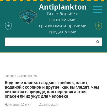
Перейти
Аntiplankton
к
контенту
Все о борьбе с
насекомыми,
грызунами и прочими
вредителями
Поиск:
Главная
»
Дезинсекция
Водяные клопы: гладыш, гребляк, плавт,
водяной скорпион и другие, как выглядят, чем
питаются в природе, как передвигаются,
опасен ли их укус для человека
На чтение:
25 мин
Дезинсекция