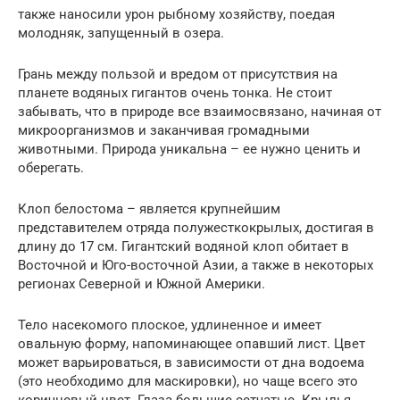
также наносили урон рыбному хозяйству, поедая
молодняк, запущенный в озера.
Грань между пользой и вредом от присутствия на
планете водяных гигантов очень тонка. Не стоит
забывать, что в природе все взаимосвязано, начиная от
микроорганизмов и заканчивая громадными
животными. Природа уникальна – ее нужно ценить и
оберегать.
Клоп белостома – является крупнейшим
представителем отряда полужесткокрылых, достигая в
длину до 17 см. Гигантский водяной клоп обитает в
Восточной и Юго-восточной Азии, а также в некоторых
регионах Северной и Южной Америки.
Тело насекомого плоское, удлиненное и имеет
овальную форму, напоминающее опавший лист. Цвет
может варьироваться, в зависимости от дна водоема
(это необходимо для маскировки), но чаще всего это
коричневый цвет. Глаза большие сетчатые. Крылья