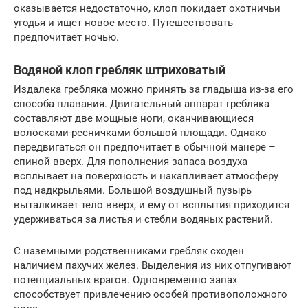
оказывается недостаточно, клоп покидает охотничьи
угодья и ищет новое место. Путешествовать
предпочитает ночью.
Водяной клоп гребляк штри­хо­ва­тый
Издалека гребляка можно принять за гладыша из-за его
способа плавания. Двигательный аппарат гребляка
составляют две мощные ноги, оканчивающиеся
волосками-ресничками большой площади. Однако
передвигаться он предпочитает в обычной манере –
спиной вверх. Для пополнения запаса воздуха
всплывает на поверхность и накапливает атмосферу
под надкрыльями. Большой воздушный пузырь
выталкивает тело вверх, и ему от всплытия приходится
удерживаться за листья и стебли водяных растений.
С наземными родственниками гребляк сходен
наличием пахучих желез. Выделения из них отпугивают
потенциальных врагов. Одновременно запах
способствует привлечению особей противоположного