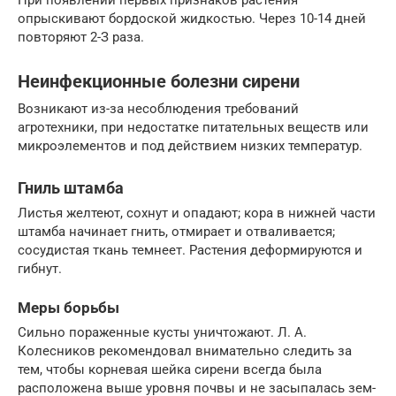
При появлении первых признаков растения
опрыскивают бордоской жидкостью. Через 10-14 дней
по­вторяют 2-З раза.
Неинфекционные болезни сирени
Возникают из-за несоблюдения требований
агротехники, при недостатке питательных веществ или
микроэлементов и под действием низких температур.
Гниль штамба
Листья желтеют, сохнут и опа­дают; кора в нижней части
штамба начинает гнить, от­мирает и отваливается;
сосудистая ткань темнеет. Рас­тения деформируются и
гибнут.
Меры борьбы
Сильно пораженные кусты уничто­жают. Л. А.
Колесников рекомендовал внимательно сле­дить за
тем, чтобы корневая шейка сирени всегда была
расположена выше уровня почвы и не засыпалась зем­