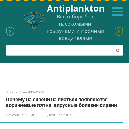
Перейти
Аntiplankton
к
контенту
Все о борьбе с
насекомыми,
грызунами и прочими
вредителями
Поиск:
Главная
»
Дезинсекция
Почему на сирени на листьях появляются
коричневые пятна. вирусные болезни сирени
На чтение:
20 мин
Дезинсекция