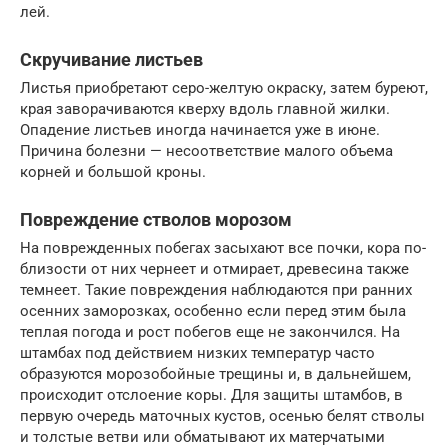
лей.
Скручивание листьев
Листья приобрета­ют серо-желтую окраску, затем буреют,
края заворачиваются кверху вдоль главной жилки.
Опадение листьев иногда начинается уже в июне.
Причина болезни — несоответствие ма­лого объема
корней и большой кроны.
Повреждение стволов морозом
На поврежденных побегах засыхают все почки, кора по­
близости от них чернеет и отмирает, древесина также
темнеет. Такие повреждения наблюдаются при ран­них
осенних заморозках, особенно если перед этим была
теплая погода и рост побегов еще не закончился. На
штамбах под действием низких температур часто
образуются морозобойные трещины и, в дальнейшем,
проис­ходит отслоение коры. Для защиты штамбов, в
первую очередь маточ­ных кустов, осенью белят стволы
и толстые ветви или обматывают их матерчатыми