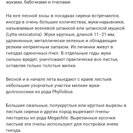
жуками, бабочками и пчелами.
На юге лесной зоны в посадках сирени встречаются,
иногда в очень больших количествах, жуки-нарывники,
называемые ясеневой шпанкой или шпанской мушкой
(Lytta vesicatoria). Жуки крупные, длиной 11–21 мм,
удлиненные, металлически-зеленые и обладающие
резким неприятным запахом. Их личинки живут в
гнездах одиночных пчел. В отдельные годы жуки
сильно вредят, уничтожают практически все листья,
оставляя только толстые жилки.
Весной и в начале лета выедают с краев листьев
небольшие узорчатые участки мелкие жуки-
долгоносики из рода Phyllobius.
Большие овальные, полукруглые или круглые вырезы в
листьях сирени и других пород вырезают пчелы-
листорезы из рода Megachile. Вырезанные кусочки
листьев эти пчелы используют для постройки ячеек
гнезда.