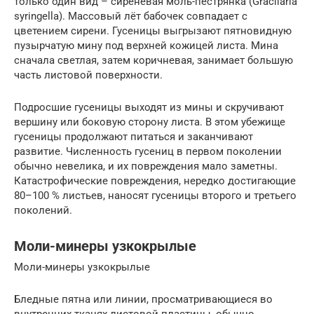
только один вид – сиреневая моль-пестрянка (Gracilaria
syringella). Массовый лёт бабочек совпадает с
цветением сирени. Гусеницы выгрызают пятновидную
пузырчатую мину под верхней кожицей листа. Мина
сначала светлая, затем коричневая, занимает большую
часть листовой поверхности.
Подросшие гусеницы выходят из мины и скручивают
вершину или боковую сторону листа. В этом убежище
гусеницы продолжают питаться и заканчивают
развитие. Численность гусениц в первом поколении
обычно невелика, и их повреждения мало заметны.
Катастрофические повреждения, нередко достигающие
80–100 % листьев, наносят гусеницы второго и третьего
поколений.
Моли-минеры узкокрылые
Моли-минеры узкокрылые
Бледные пятна или линии, просматривающиеся во