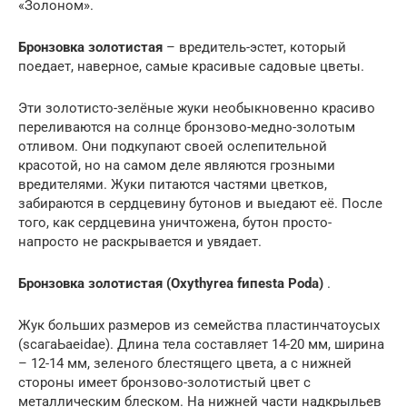
«Золоном».
Бронзовка золотистая
– вредитель-эстет, который
поедает, наверное, самые красивые садовые цветы.
Эти золотисто-зелёные жуки необыкновенно красиво
переливаются на солнце бронзово-медно-золотым
отливом. Они подкупают своей ослепительной
красотой, но на самом деле являются грозными
вредителями. Жуки питаются частями цветков,
забираются в сердцевину бутонов и выедают её. После
того, как сердцевина уничтожена, бутон просто-
напросто не раскрывается и увядает.
Бронзовка золотистая (Охуthуrеа fипеstа Роdа)
.
Жук больших размеров из семейства пластинчатоусых
(sсагаЬаеіdае). Длина тела составляет 14-20 мм, ширина
– 12-14 мм, зеленого блестящего цвета, а с нижней
стороны имеет бронзово-золотистый цвет с
металлическим блеском. На нижней части надкрыльев