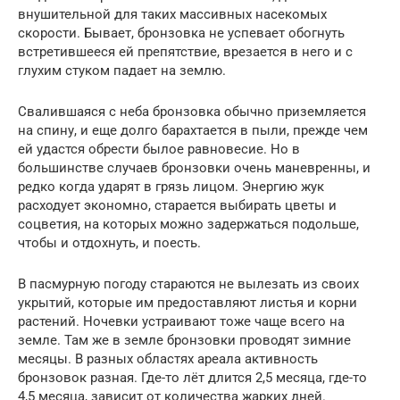
внушительной для таких массивных насекомых
скорости. Бывает, бронзовка не успевает обогнуть
встретившееся ей препятствие, врезается в него и с
глухим стуком падает на землю.
Свалившаяся с неба бронзовка обычно приземляется
на спину, и еще долго барахтается в пыли, прежде чем
ей удастся обрести былое равновесие. Но в
большинстве случаев бронзовки очень маневренны, и
редко когда ударят в грязь лицом. Энергию жук
расходует экономно, старается выбирать цветы и
соцветия, на которых можно задержаться подольше,
чтобы и отдохнуть, и поесть.
В пасмурную погоду стараются не вылезать из своих
укрытий, которые им предоставляют листья и корни
растений. Ночевки устраивают тоже чаще всего на
земле. Там же в земле бронзовки проводят зимние
месяцы. В разных областях ареала активность
бронзовок разная. Где-то лёт длится 2,5 месяца, где-то
4,5 месяца, зависит от количества жарких дней.