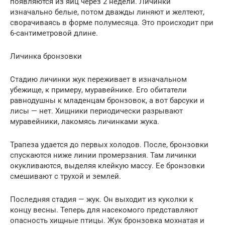
появляются из яиц через 2 недели. Личинки
изначально белые, потом дважды линяют и желтеют,
сворачиваясь в форме полумесяца. Это происходит при
6-сантиметровой длине.
Личинка бронзовки
Стадию личинки жук переживает в изначальном
убежище, к примеру, муравейнике. Его обитатели
равнодушны к младенцам бронзовок, а вот барсуки и
лисы — нет. Хищники периодически разрывают
муравейники, лакомясь личинками жука.
Трапеза удается до первых холодов. После, бронзовки
спускаются ниже линии промерзания. Там личинки
окукливаются, выделяя клейкую массу. Ее бронзовки
смешивают с трухой и землей.
Последняя стадия — жук. Он выходит из куколки к
концу весны. Теперь для насекомого представляют
опасность хищные птицы. Жук бронзовка мохнатая и