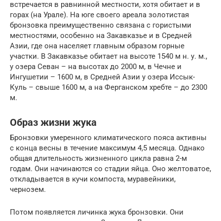
встречается в равнинной местности, хотя обитает и в
горах (на Урале). На юге своего ареала золотистая
бронзовка преимущественно связана с гористыми
местностями, особенно на Закавказье и в Средней
Азии, где она населяет главным образом горные
участки. В Закавказье обитает на высоте 1540 м н. у. м.,
у озера Севан – на высотах до 2000 м, в Чечне и
Ингушетии – 1600 м, в Средней Азии у озера Иссык-
Куль – свыше 1600 м, а на Ферганском хребте – до 2300
м.
Образ жизни жука
Бронзовки умеренного климатического пояса активны
с конца весны в течение максимум 4,5 месяца. Однако
общая длительность жизненного цикла равна 2-м
годам. Они начинаются со стадии яйца. Оно желтоватое,
откладывается в кучи компоста, муравейники,
чернозем.
Потом появляется личинка жука бронзовки. Они