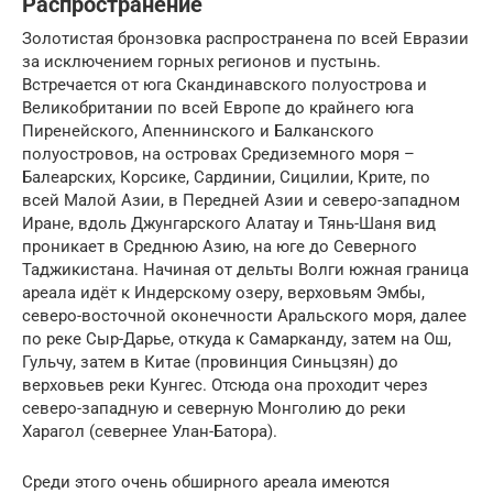
Распространение
Золотистая бронзовка распространена по всей Евразии
за исключением горных регионов и пустынь.
Встречается от юга Скандинавского полуострова и
Великобритании по всей Европе до крайнего юга
Пиренейского, Апеннинского и Балканского
полуостровов, на островах Средиземного моря –
Балеарских, Корсике, Сардинии, Сицилии, Крите, по
всей Малой Азии, в Передней Азии и северо-западном
Иране, вдоль Джунгарского Алатау и Тянь-Шаня вид
проникает в Среднюю Азию, на юге до Северного
Таджикистана. Начиная от дельты Волги южная граница
ареала идёт к Индерскому озеру, верховьям Эмбы,
северо-восточной оконечности Аральского моря, далее
по реке Сыр-Дарье, откуда к Самарканду, затем на Ош,
Гульчу, затем в Китае (провинция Синьцзян) до
верховьев реки Кунгес. Отсюда она проходит через
северо-западную и северную Монголию до реки
Харагол (севернее Улан-Батора).
Среди этого очень обширного ареала имеются