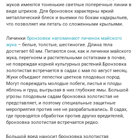
жуков имеются тоненькие светлые поперечные линии в
виде штрихов. Для бронзовок характерны яркий
металлический блеск и выемки по бокам надкрыльев,
что позволяет им летать со сложенными крыльями.
Личинки
бронзовки напоминают личинок майского
жука
– белые, толстые, шестиногие. Длина тела
достигает 60 мм. Питаются они, как и личинки майского
жука, перегноем и растительными остатками в почве,
не повреждая корней культурных растений.Бронзовка
золотистая встречается в садах с мая по август месяц.
Жуки объедают лепестки цветков плодовых пород.
Могут повреждать молодые побеги, листья и плоды
яблонь и груш, выгрызая в них глубокие ямы. Большой
угрозы плодовым садам бронзовка золотистая не
представляет, и поэтому специальные защитные
мероприятия против нее не разрабатывались. В садах,
где проводятся обработки против других вредителей,
бронзовка золотистая встречается редко.
Большой вред наносит бронзовка золотистая