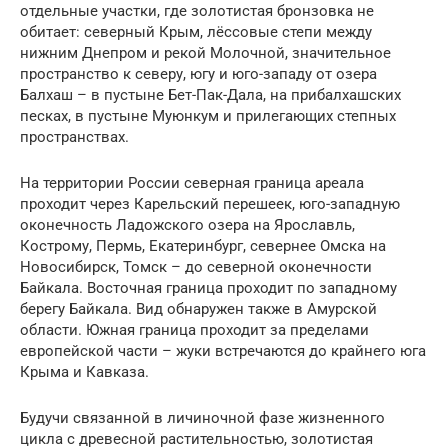
отдельные участки, где золотистая бронзовка не
обитает: северный Крым, лёссовые степи между
нижним Днепром и рекой Молочной, значительное
пространство к северу, югу и юго-западу от озера
Балхаш – в пустыне Бет-Пак-Дала, на прибалхашских
песках, в пустыне Муюнкум и прилегающих степных
пространствах.
На территории России северная граница ареала
проходит через Карельский перешеек, юго-западную
оконечность Ладожского озера на Ярославль,
Кострому, Пермь, Екатеринбург, севернее Омска на
Новосибирск, Томск – до северной оконечности
Байкала. Восточная граница проходит по западному
берегу Байкала. Вид обнаружен также в Амурской
области. Южная граница проходит за пределами
европейской части – жуки встречаются до крайнего юга
Крыма и Кавказа.
Будучи связанной в личиночной фазе жизненного
цикла с древесной растительностью, золотистая