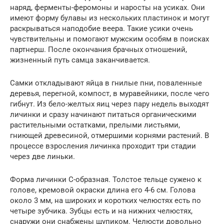
наряд, ферменты-феромоны и наросты на усиках. Они
имеют форму булавы из нескольких пластинок и могут
раскрываться наподобие веера. Такие усики очень
чувствительны и помогают мужским особям в поисках
партнерш. После окончания брачных отношений,
жизненный путь самца заканчивается.
Самки откладывают яйца в гнилые пни, поваленные
деревья, перегной, компост, в муравейники, после чего
гибнут. Из бело-желтых яиц через пару недель выходят
личинки и сразу начинают питаться органическими
растительными остатками, прелыми листьями,
гниющей древесиной, отмершими корнями растений. В
процессе взросления личинка проходит три стадии
через две линьки.
Форма личинки С-образная. Толстое тельце сужено к
голове, кремовой окраски длина его 4-6 см. Голова
около 3 мм, на широких и коротких челюстях есть по
четыре зубчика. Зубцы есть и на нижних челюстях,
снаружи они снабжены щупиком. Челюсти довольно