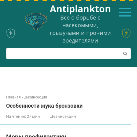
Перейти
Аntiplankton
к
контенту
Все о борьбе с
насекомыми,
грызунами и прочими
вредителями
Поиск:
Главная
»
Дезинсекция
Особенности жука бронзовки
На чтение:
27 мин
Дезинсекция
Меры профилактики