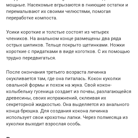
мощные. Насекомые вгрызаются в гниющие остатки и
перемалывают их своими челюстями, помогая
переработке компоста.
Усики короткие и толстые состоят из четырех
члеников. На анальном конце размещены два ряда
острых шипиков. Тельце покрыто щетинками. Ножки
короткие с придатками в виде коготков. С их помощью
трудно передвигаться.
После окончания третьего возраста личинка
окукливается там, где она питалась. Кокон куколки
овальной формы и похож на жука. Свой кокон-
колыбельку гусеница создает из почвы, разлагающейся
древесины, своих испражнений, склеивая их
секреторной жидкостью. Она выделяется из анального
конца брюшка. Для создания кокона личинка
использует свои крохотны лапки. Через полмесяца из
куколки выходит взрослая особь.