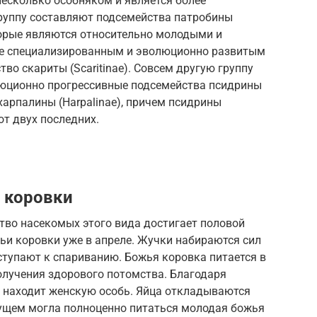
 несколько особняком и является более
руппу составляют подсемейства патробины
которые являются относительно молодыми и
ее специализированным и эволюционно развитым
во скариты (Scaritinae). Совсем другую группу
люционно прогрессивные подсемейства псидрины
и харпалины (Harpalinae), причем псидрины
от двух последних.
 коровки
тво насекомых этого вида достигает половой
ьи коровки уже в апреле. Жучки набираются сил
ступают к спариванию. Божья коровка питается в
олучения здорового потомства. Благодаря
 находит женскую особь. Яйца откладываются
дущем могла полноценно питаться молодая божья