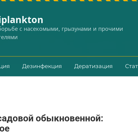
iplankton
 борьбе с насекомыми, грызунами и прочими
телями
ция
Дезинфекция
Дератизация
Ста
адовой обыкновенной:
ое