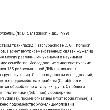
желиц (по D.R. Maddison и др., 1999)
вом трахипахид (Trachypachidae C. G. Thomson,
ков. Насчет внутрисемейственных связей жужелиц
ия между различными учеными и научными
тике семейства. Исследование филогенетических
енса 18S рибосомальной ДНК показывает
 групп жужелиц. Согласно данным исследований,
ются подсемейства карабины (Carabinae) и
дятся обособленно от других групп. От общего
: плотинники (Nebriinae), лорицерины
 (Psydrinae), промекогнатины (Promecognathinae) и
ижено подсемейство жужелицы-головачи