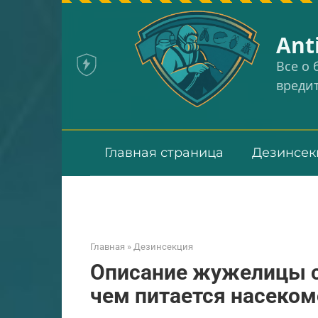
Перейти
к
Аnt
контенту
Все о
вреди
Главная страница
Дезинсек
Главная
»
Дезинсекция
Описание жужелицы с
чем питается насеком