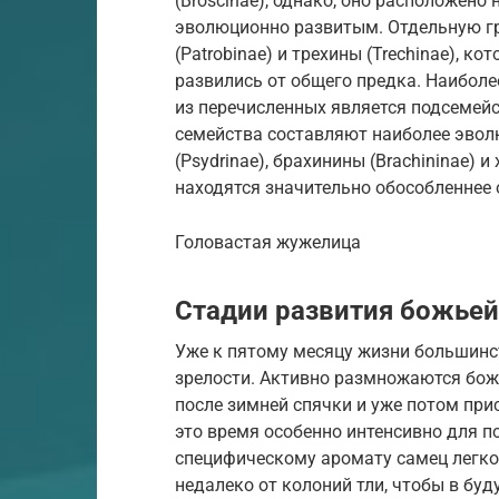
(Broscinae), однако, оно расположено
эволюционно развитым. Отдельную г
(Patrobinae) и трехины (Trechinae), 
развились от общего предка. Наибол
из перечисленных является подсемейст
семейства составляют наиболее эво
(Psydrinae), брахинины (Brachininae) 
находятся значительно обособленнее 
Головастая жужелица
Стадии развития божьей
Уже к пятому месяцу жизни большинс
зрелости. Активно размножаются бож
после зимней спячки и уже потом при
это время особенно интенсивно для п
специфическому аромату самец легко
недалеко от колоний тли, чтобы в бу