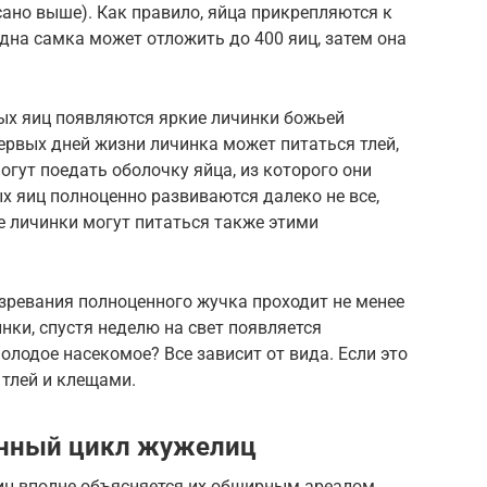
сано выше). Как правило, яйца прикрепляются к
Одна самка может отложить до 400 яиц, затем она
ных яиц появляются яркие личинки божьей
первых дней жизни личинка может питаться тлей,
огут поедать оболочку яйца, из которого они
 яиц полноценно развиваются далеко не все,
е личинки могут питаться также этими
зревания полноценного жучка проходит не менее
нки, спустя неделю на свет появляется
олодое насекомое? Все зависит от вида. Если это
 тлей и клещами.
енный цикл жужелиц
иц вполне объясняется их обширным ареалом