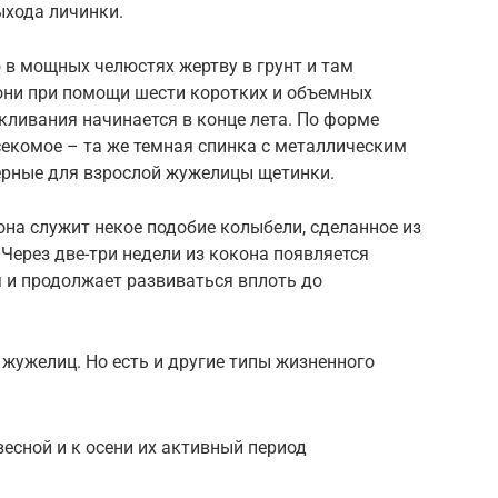
ыхода личинки.
 в мощных челюстях жертву в грунт и там
 они при помощи шести коротких и объемных
кливания начинается в конце лета. По форме
секомое – та же темная спинка с металлическим
ерные для взрослой жужелицы щетинки.
на служит некое подобие колыбели, сделанное из
 Через две-три недели из кокона появляется
я и продолжает развиваться вплоть до
жужелиц. Но есть и другие типы жизненного
есной и к осени их активный период