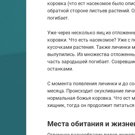
коровка (что ест насекомое было опи
обратной стороне листьев растений. 
погибает.
Уже через несколько яиц из отложен
коровки. Что есть насекомое? Уже с 
кусочками растения. Также личинки м
вылупились. Из множества отложенных
часть зародышей погибает. Созревши
останками.
С момента появления личинки и до со
месяца. Происходит окукливание личи
нормальная божья коровка. Что ест м
хищник, тогда он продолжит питаться
Места обитания и жизн
Огромное разнообразие видов жужел