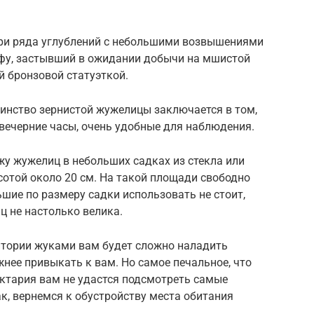
три ряда углублений с небольшими возвышениями
фу, застывший в ожидании добычи на мшистой
й бронзовой статуэткой.
тоинство зернистой жужелицы заключается в том,
двечерние часы, очень удобные для наблюдения.
жу жужелиц в небольших садках из стекла или
сотой около 20 см. На такой площади свободно
шие по размеру садки использовать не стоит,
ц не настолько велика.
тории жуками вам будет сложно наладить
жнее привыкать к вам. Но самое печальное, что
тария вам не удастся подсмотреть самые
к, вернемся к обустройству места обитания