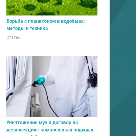
Борьба с планктоном в водоёмах:
методы и техника
Статьи
Уничтожение мух и договор на
дезинсекцию: комплексный подход к