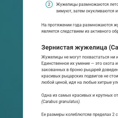
Жужелицы размножаются летом
зимуют, затем окукливаются и
На протяжении года размножаются жук
является следствием из активного об
Зернистая жужелица (Car
Жужелицы не могут похвастаться ни 
Единственное их умение — это охота и
закованных в броню рыцарей доведен
красивых рыцарских подвигов не стои
любой ценой, идя на любые хитрые ул
Одна из самых красивых и крупных о
(Carabus granulatus).
Ее размеры колеблются
в
пределах 2 с