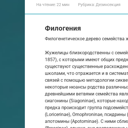
На чтение:
22 мин
Рубрика:
Дезинсекция
Филогения
Филогенетическое дерево семейства жу
Жужелицы близкородственны с семейст
1857), с которыми имеют общих пред
существуют существенные расхожден
школами, что отражается и в система
связей с помощью методологии сикв
некоторые нюансы родства различных
древнейшими ветвями семейства явля
сиагонины (Siagoninae), которые нахо
предка происходит группа подсемейств
(Loricerinae), Omophroninae, псидрины
апотомины (Apotominae). С ними сбл