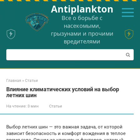
Перейти
Аntiplankton
к
контенту
Все о борьбе с
насекомыми,
грызунами и прочими
вредителями
Поиск:
Главная
»
Статьи
Влияние климатических условий на выбор
летних шин
На чтение:
3 мин
Статьи
Выбор летних шин — это важная задача, от которой
зависит безопасность и комфорт вождения в теплое