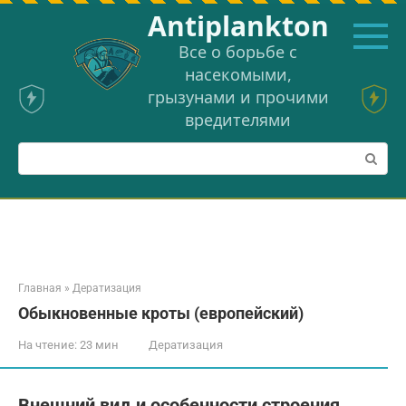
Перейти
Аntiplankton
к
контенту
Все о борьбе с
насекомыми,
грызунами и прочими
вредителями
Поиск:
Главная
»
Дератизация
Обыкновенные кроты (европейский)
На чтение:
23 мин
Дератизация
Внешний вид и особенности строения