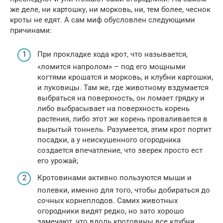
же деле, ни картошку, ни морковь, ни, тем более, чеснок
кроты не едят. А сам миф обусловлен следующими
причинами:
При прокладке хода крот, что называется,
«ломится напролом» – под его мощными
когтями крошатся и морковь, и клубни картошки,
и луковицы. Там же, где животному вздумается
выбраться на поверхность, он ломает грядку и
либо выбрасывает на поверхность корень
растения, либо этот же корень проваливается в
вырытый тоннель. Разумеется, этим крот портит
посадки, а у неискушенного огородника
создается впечатление, что зверек просто ест
его урожай;
Кротовинами активно пользуются мыши и
полевки, именно для того, чтобы добираться до
сочных корнеплодов. Самих животных
огородники видят редко, но зато хорошо
замечают, что вдоль кротовины все клубни