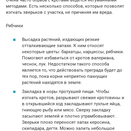
Очень часто борьба с кротами ведется негуманными
методами. Есть несколько способов, которые позволят
изгнать зверьков с участка, не причиняя им вреда.
Рябчики
Высадка растений, издающих резкие
отталкивающие запахи. К ним относят
некоторые цветы: бархатцы, нарциссы, рябчики.
Помогают избавиться от кротов валериана,
чеснок, лук. Недостатком такого способа
является то, что действовать преграда будет до
тех пор, пока корни неприятно пахнущих
растений находятся в земле.
Закладка в норы протухшей пищи. Чтобы
изгнать кротов, разрывают свежие кротовины и
в открывшийся ход закладывают тухлые яйца,
гниющую рыбу или мясо. Сверху закладку
засыпают землей и плотно утрамбовывают.
Зверьки плохо переносят запах керосина,
скипидара, дегтя. Можно залить небольшое