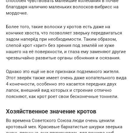
способен чувствовать малейшие колебания в почве
благодаря наличию маленьких волосков-вибрисс на
мордочке.
Более того, такие волоски у кротов есть даже на
кончике хвоста, что позволяет зверьку передвигаться
задом наперёд при необходимости. Таким образом,
слепой крот «зрит» без зрения под землёй не хуже
нашего на её поверхности, и глаза ему заменяют другие
чрезвычайно развитые органы обоняния и осязания.
Однако это ещё не все признаки подземного жителя.
Этот зверёк также имеет очень даже копательного вида
4 конечности, особенно это касается передних двух
лапок, внешний вид которых и строение отлично
поясняют, как крот роет свои бесконечные тоннели.
Хозяйственное значение кротов
Во времена Советского Союза люди очень ценили
кротовый мех. Красивые бархатистые шкурки зверька
очень прочные, они применялись для пошива шуб.