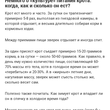
Немного о «культуре» питания крота:
когда, как и сколько он ест?
Крот ест много и часто. За сутки он трапезничает
примерно 5-8 раз, выползая из гнездовой камеры, в
которой отдыхает, и весьма длительно собирая корм в
кормовых ходах.
Между приемами пищи зверек отдыхает и иногда спит.
За один присест крот съедает примерно 15-20 граммов
корма, а за сутки — около 50-60 граммов. Как правило, в
день ему нужно количество пищи, составляющей 60-
70% массы его тела, хотя в голодное время он может
«перебиться» и 20-30%. А в «жирные» летние дни,
нагуливая массу, зверек может съесть столько же,
сколько весит сам.
Полезно также почитать: Как зимует крот и впадает ли
он в спячку в холодное время года?
Может показаться, что крот ест очень много (если бы