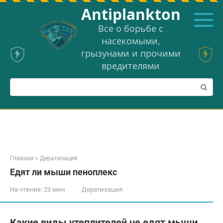
Перейти
Аntiplankton
к
контенту
Все о борьбе с
насекомыми,
грызунами и прочими
вредителями
Поиск:
Главная
»
Дератизация
Едят ли мыши пеноплекс
На чтение:
23 мин
Дератизация
Какие виды утеплителей не едят мыши