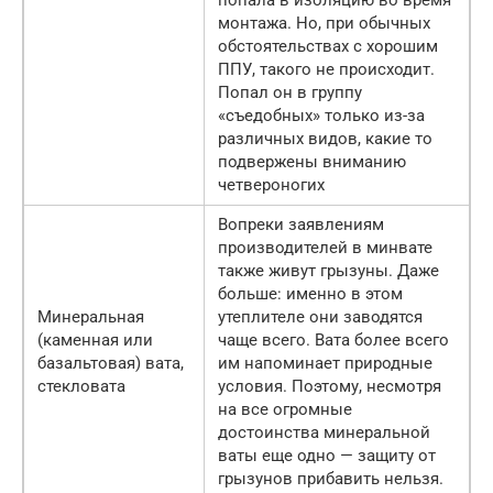
попала в изоляцию во время
монтажа. Но, при обычных
обстоятельствах с хорошим
ППУ, такого не происходит.
Попал он в группу
«съедобных» только из-за
различных видов, какие то
подвержены вниманию
четвероногих
Вопреки заявлениям
производителей в минвате
также живут грызуны. Даже
больше: именно в этом
Минеральная
утеплителе они заводятся
(каменная или
чаще всего. Вата более всего
базальтовая) вата,
им напоминает природные
стекловата
условия. Поэтому, несмотря
на все огромные
достоинства минеральной
ваты еще одно — защиту от
грызунов прибавить нельзя.