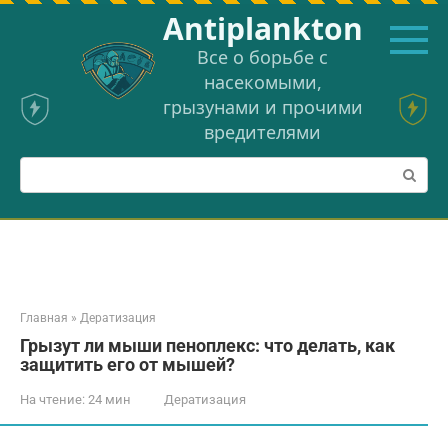
Перейти
Аntiplankton
к
контенту
Все о борьбе с
насекомыми,
грызунами и прочими
вредителями
Поиск:
Главная
»
Дератизация
Грызут ли мыши пеноплекс: что делать, как
защитить его от мышей?
На чтение:
24 мин
Дератизация