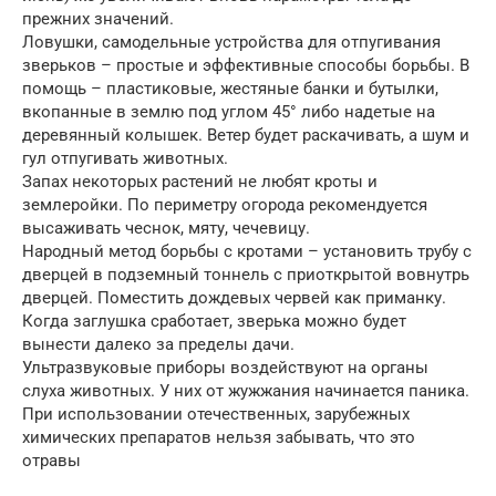
прежних значений.
Ловушки, самодельные устройства для отпугивания
зверьков – простые и эффективные способы борьбы. В
помощь – пластиковые, жестяные банки и бутылки,
вкопанные в землю под углом 45° либо надетые на
деревянный колышек. Ветер будет раскачивать, а шум и
гул отпугивать животных.
Запах некоторых растений не любят кроты и
землеройки. По периметру огорода рекомендуется
высаживать чеснок, мяту, чечевицу.
Народный метод борьбы с кротами – установить трубу с
дверцей в подземный тоннель с приоткрытой вовнутрь
дверцей. Поместить дождевых червей как приманку.
Когда заглушка сработает, зверька можно будет
вынести далеко за пределы дачи.
Ультразвуковые приборы воздействуют на органы
слуха животных. У них от жужжания начинается паника.
При использовании отечественных, зарубежных
химических препаратов нельзя забывать, что это
отравы