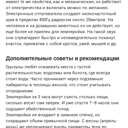
имеют те же свойства, как и механические, но работают
от электричества и включать можно по желанию.
Электронные отпугиватели создают низкочастотный
шум в пределах 400Гц радиусом около 20метров. На
человека и на домашних животных он не действует, но
еще более не приятен для землеройки. На такой звук
они отреагируют быстро и незамедлительно покинут
участок, прихватив с собой кротов, ужей, мышей и др.
Дополнительные советы и рекомендации
Грызуны любят осваивать места с густой
растительностью: водоемы или болота, где всегда
стоит вода. Часто проникают через подземные
лабиринты в теплицы весной, что стоит учитывать
огородникам.
Землеройки за 3 часа могут съесть столько пищи,
сколько весит сам зверек. И уже спустя 7–8 часов они
ощущают убийственный голод.
Землеройки не впадают в зимнюю спячку, но
сокращают объем привычной пищи. С весны (апрель-
июнь) же увеличивают вновь параметры тела до