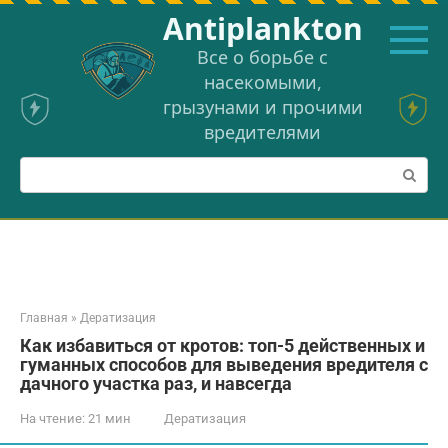
Перейти
Аntiplankton
к
контенту
Все о борьбе с
насекомыми,
грызунами и прочими
вредителями
Поиск:
Главная
»
Дератизация
Как избавиться от кротов: топ-5 действенных и
гуманных способов для выведения вредителя с
дачного участка раз, и навсегда
На чтение:
21 мин
Дератизация