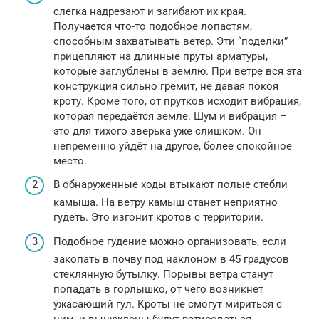
слегка надрезают и загибают их края.
Получается что-то подобное лопастям,
способным захватывать ветер. Эти “поделки”
прицепляют на длинные пруты арматуры,
которые заглублены в землю. При ветре вся эта
конструкция сильно гремит, не давая покоя
кроту. Кроме того, от прутков исходит вибрация,
которая передаётся земле. Шум и вибрация –
это для тихого зверька уже слишком. Он
непременно уйдёт на другое, более спокойное
место.
В обнаруженные ходы втыкают полые стебли
камыша. На ветру камыш станет неприятно
гудеть. Это изгонит кротов с территории.
Подобное гудение можно организовать, если
закопать в почву под наклоном в 45 градусов
стеклянную бутылку. Порывы ветра станут
попадать в горлышко, от чего возникнет
ужасающий гул. Кроты не смогут мириться с
ним, и вынуждены будут ретироваться.