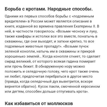
Борьба с кротами. Народные способы.
Одними из первых способов борьбы с «подземным
вредителем» в России может является описание в
книге, изданной во времена правления Екатерины II. В
ней, в частности говорилось: «Возьми чесноку и луку,
также камфары и истолки все это вместе, понатычь в
скважины, где они выходят, и заткни крепко, то все
подземные животные пропадут». «Возьми пучок
зеленой конопли, натычь им в скважины и прикрой
хорошенько землей… Когда конопля сгниет, то сделает
смрад великий, от которого всякая гадина помирает
или прочь бежит. В обнаруженную нору можно
положить и селедочную голову, чего крот также очень
не любит, предпочитая перебраться в другое место
(правда, когда селедочный дух выветрится, вскоре
вернется обратно). Кусок пакли, смоченной керосином
или дегтем, способен дольше отпугивать крота».
Как избавиться от моллюсков